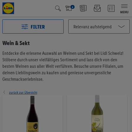
x
MENU
FILTER
Wein & Sekt
Entdecke die erlesene Auswahl an Weinen und Sekt bei Lidl Schweiz!
Alle Kategorien
2991
Stöbere durch unser vielfältiges Sortiment und lass dich von den
Aktuelle Aktionen
125
besten Weinen aus aller Welt verführen. Besuche unsere Filialen, um
Qualité Suisse
438
deinen Lieblingswein zu kaufen und geniesse unvergessliche
Geschmackserlebnisse.
Fairtrade
40
Testsieger
66
zurück zur Übersicht
Vegan & Vegetarisch
6
Früchte & Gemüse
195
Brot & Backwaren
191
Müesli & Brotaufstrich
57
Kaffee & Tee
75
Milchprodukte & Eier
374