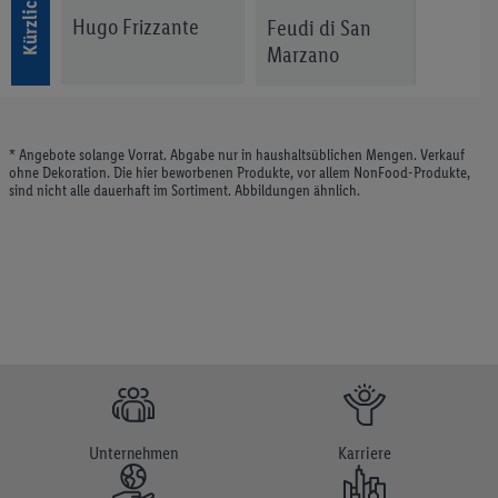
Hugo Frizzante
Feudi di San
Châ
Marzano
Pap
Sessantanni
Primitivo Manduria
* Angebote solange Vorrat. Abgabe nur in haushaltsüblichen Mengen. Verkauf
ohne Dekoration. Die hier beworbenen Produkte, vor allem NonFood-Produkte,
sind nicht alle dauerhaft im Sortiment. Abbildungen ähnlich.
Unternehmen
Karriere