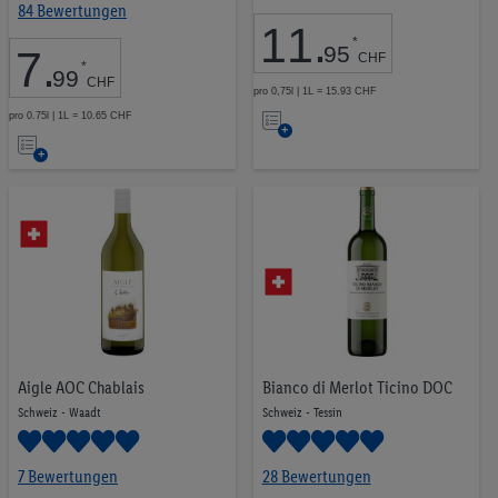
84 Bewertungen
11
.
*
95
7
.
CHF
*
99
CHF
pro 0,75l | 1L = 15.93 CHF
Auf
pro 0.75l | 1L = 10.65 CHF
Auf
die
die
Merkliste
Merkliste
Aigle AOC Chablais
Bianco di Merlot Ticino DOC
Schweiz - Waadt
Schweiz - Tessin
7 Bewertungen
28 Bewertungen