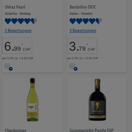
Shiraz Paarl
Bardolino DOC
Südafrika - Westkap
Italien - Venetien
3 Bewertungen
3 Bewertungen
6
.
3
.
*
*
99
79
CHF
CHF
pro 0,75l | 1L = 9.32 CHF
pro 0,75l | 1L = 5.05 CHF
Auf
Auf
die
die
Merkliste
Merkliste
Chardonnay
Susumaniello Puglia IGP