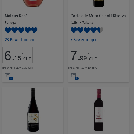
Mateus Rosé
Corte alle Mura Chianti Riserva
Portugal
Italien - Toskana
23 Bewertungen
7 Bewertungen
6
.
7
.
*
*
15
99
CHF
CHF
pro 0,75l | 1L = 8.20 CHF
pro 0,75l | 1L = 10.65 CHF
Auf
Auf
die
die
Merkliste
Merkliste