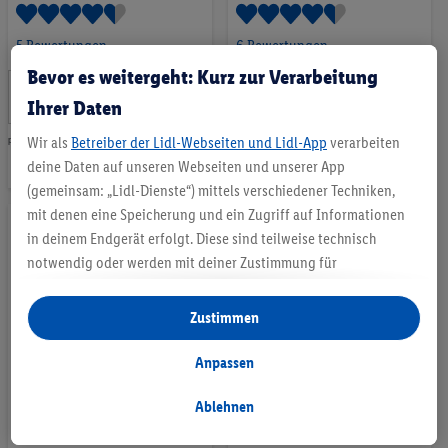
5 Bewertungen
6 Bewertungen
Bevor es weitergeht: Kurz zur Verarbeitung
6
.
4
.
*
*
Ihrer Daten
99
39
CHF
CHF
Wir als
Betreiber der Lidl-Webseiten und Lidl-App
verarbeiten
pro 0,75l | 1L = 9.32 CHF
pro 0,75l | 1L = 5.85 CHF
Auf
Auf
deine Daten auf unseren Webseiten und unserer App
(gemeinsam: „Lidl-Dienste“) mittels verschiedener Techniken,
die
die
mit denen eine Speicherung und ein Zugriff auf Informationen
Merkliste
Merkliste
in deinem Endgerät erfolgt. Diese sind teilweise technisch
notwendig oder werden mit deiner Zustimmung für
komfortable Einstellungen, zur Statistik-Erstellung oder für
personalisierte Werbung innerhalb und außerhalb der Lidl-
Zustimmen
Dienste verwendet. Sofern du Teilnehmer des Lidl Plus-
Programms bist, werden für diese Zwecke auch Daten aus
Anpassen
deinem Filial-Kaufverhalten verarbeitet.
Primitivo Puglia DOP
Prosecco DOC Rosé
Unter „Anpassen“ kannst du einzelne Verwendungszwecke
Ablehnen
Italien - Apulien
Italien - Venetien
zulassen und weitere Angaben zu den Datenverarbeitungen