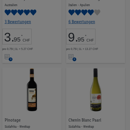
Australien
Italien - Apulien
3 Bewertungen
6 Bewertungen
3
.
9
.
*
*
95
95
CHF
CHF
pro 0,75l | 1L = 5.27 CHF
pro 0,75l | 1L = 13.27 CHF
Auf
Auf
die
die
Merkliste
Merkliste
Pinotage
Chenin Blanc Paarl
Südafrika - Westkap
Südafrika - Westkap