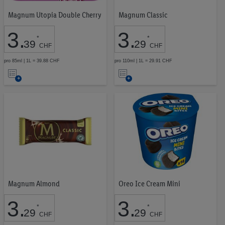
Magnum Utopia Double Cherry
Magnum Classic
3
.
3
.
*
*
39
29
CHF
CHF
pro 85ml | 1L = 39.88 CHF
pro 110ml | 1L = 29.91 CHF
Auf
Auf
die
die
Merkliste
Merkliste
Magnum Almond
Oreo Ice Cream Mini
3
.
3
.
*
*
29
29
CHF
CHF