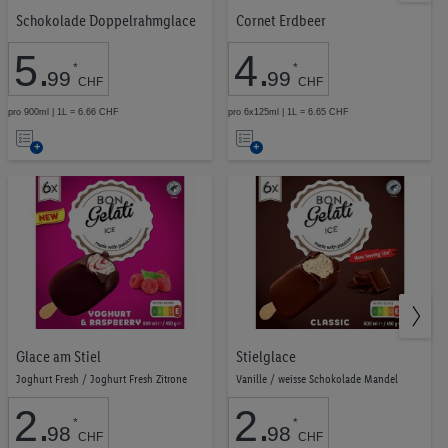
Schokolade Doppelrahmglace
Cornet Erdbeer
5
.
4
.
*
*
99
99
CHF
CHF
pro 900ml | 1L = 6.66 CHF
pro 6x125ml | 1L = 6.65 CHF
Auf
Auf
die
die
Merkliste
Merkliste
Glace am Stiel
Stielglace
Joghurt Fresh / Joghurt Fresh Zitrone
Vanille / weisse Schokolade Mandel
2
.
2
.
*
*
98
98
CHF
CHF