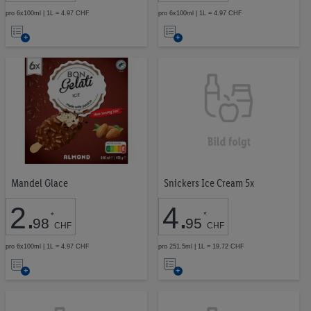
pro 6x100ml | 1L = 4.97 CHF
pro 6x100ml | 1L = 4.97 CHF
Auf
Auf
die
die
Merkliste
Merkliste
Snickers Ice Cream 5x
Mandel Glace
4
.
2
.
*
*
95
98
CHF
CHF
pro 251.5ml | 1L = 19.72 CHF
pro 6x100ml | 1L = 4.97 CHF
Auf
Auf
die
die
Merkliste
Merkliste