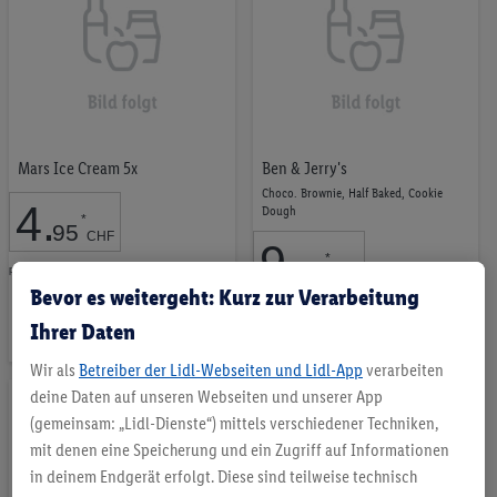
Mars Ice Cream 5x
Ben & Jerry's
Choco. Brownie, Half Baked, Cookie
4
.
Dough
*
95
CHF
9
.
*
95
pro 247.5ml | 1L = 20.04 CHF
CHF
Auf
Bevor es weitergeht: Kurz zur Verarbeitung
pro 465ml | 1L = 21.40 CHF
die
Ihrer Daten
Auf
Merkliste
die
Wir als
Betreiber der Lidl-Webseiten und Lidl-App
verarbeiten
deine Daten auf unseren Webseiten und unserer App
Merkliste
(gemeinsam: „Lidl-Dienste“) mittels verschiedener Techniken,
mit denen eine Speicherung und ein Zugriff auf Informationen
in deinem Endgerät erfolgt. Diese sind teilweise technisch