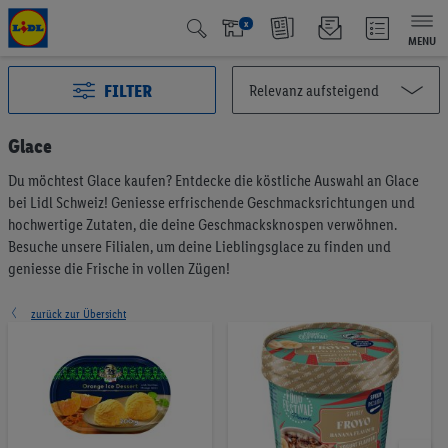
x
MENU
FILTER
Glace
Du möchtest Glace kaufen? Entdecke die köstliche Auswahl an Glace
Alle Kategorien
2993
bei Lidl Schweiz! Geniesse erfrischende Geschmacksrichtungen und
Aktuelle Aktionen
127
hochwertige Zutaten, die deine Geschmacksknospen verwöhnen.
Qualité Suisse
438
Besuche unsere Filialen, um deine Lieblingsglace zu finden und
geniesse die Frische in vollen Zügen!
Fairtrade
40
Testsieger
65
zurück zur Übersicht
Vegan & Vegetarisch
6
Früchte & Gemüse
196
Brot & Backwaren
191
Müesli & Brotaufstrich
57
Kaffee & Tee
75
Milchprodukte & Eier
375