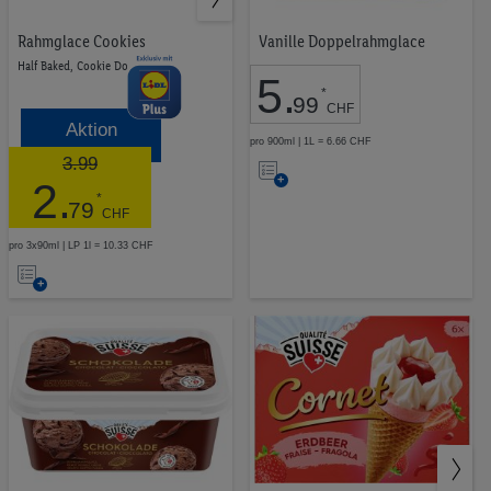
Tiernahrung
42
Rahmglace Cookies
Vanille Doppelrahmglace
Tabakwaren
23
Half Baked, Cookie Dough
Pflanzliche Proteine
9
5
.
*
Ausgewogene Snacks
33
99
CHF
Aktion
pro 900ml | 1L = 6.66 CHF
Auf
3.99
2
.
die
*
79
CHF
Merkliste
pro 3x90ml | LP 1l = 10.33 CHF
CHF 1.00
CHF 12.99
Auf
die
Merkliste
LOS