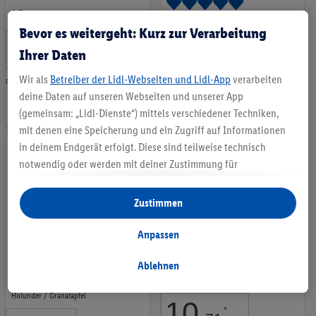
2 Bewertungen
7 Bewertungen
Bevor es weitergeht: Kurz zur Verarbeitung
2
.
*
Ihrer Daten
1
.
79
CHF
*
99
CHF
Wir als
Betreiber der Lidl-Webseiten und Lidl-App
verarbeiten
pro 300ml | 100ML = 0.93 CHF
Auf
pro 250ml | 100ML = 0.80 CHF
deine Daten auf unseren Webseiten und unserer App
Auf
(gemeinsam: „Lidl-Dienste“) mittels verschiedener Techniken,
die
die
mit denen eine Speicherung und ein Zugriff auf Informationen
Merkliste
in deinem Endgerät erfolgt. Diese sind teilweise technisch
Merkliste
notwendig oder werden mit deiner Zustimmung für
komfortable Einstellungen, zur Statistik-Erstellung oder für
personalisierte Werbung innerhalb und außerhalb der Lidl-
Zustimmen
Dienste verwendet. Sofern du Teilnehmer des Lidl Plus-
Programms bist, werden für diese Zwecke auch Daten aus
Anpassen
deinem Filial-Kaufverhalten verarbeitet.
Cremige Handseife
Windeln Soft & Dry Gr. 3
Unter „Anpassen“ kannst du einzelne Verwendungszwecke
Ablehnen
Nachfüllpack
6-10 kg
zulassen und weitere Angaben zu den Datenverarbeitungen
Holunder / Granatapfel
finden.
10
.
*