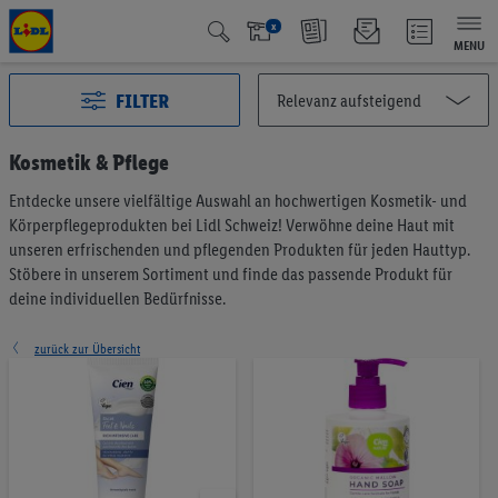
x
MENU
FILTER
Kosmetik & Pflege
Entdecke unsere vielfältige Auswahl an hochwertigen Kosmetik- und
Alle Kategorien
2993
Körperpflegeprodukten bei Lidl Schweiz! Verwöhne deine Haut mit
Aktuelle Aktionen
127
unseren erfrischenden und pflegenden Produkten für jeden Hauttyp.
Qualité Suisse
438
Stöbere in unserem Sortiment und finde das passende Produkt für
deine individuellen Bedürfnisse.
Fairtrade
40
Testsieger
65
zurück zur Übersicht
Vegan & Vegetarisch
6
Früchte & Gemüse
196
Brot & Backwaren
191
Müesli & Brotaufstrich
57
Kaffee & Tee
75
Milchprodukte & Eier
375