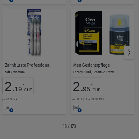
die
die
Merkliste
Merkliste
Zahnbürste Professional
Men Gesichtspflege
soft / medium
Energy Fluid, Sensitive Creme
2
.
2
.
*
*
19
95
CHF
CHF
pro 3 Stück
pro 50ml | 1L = 59.00 CHF
Auf
Auf
die
die
Merkliste
Merkliste
18 / 173