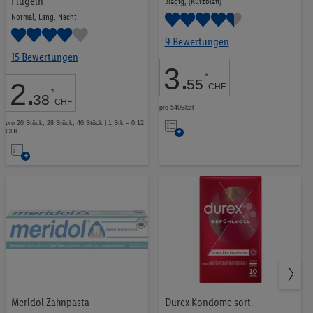
Flügeln
3lagig, (Kurzblatt)
Normal, Lang, Nacht
9 Bewertungen
15 Bewertungen
3
.
*
55
2
.
CHF
*
38
CHF
pro 540Blatt
Auf
pro 20 Stück, 28 Stück, 40 Stück | 1 Stk = 0.12
CHF
die
Auf
Merkliste
die
Merkliste
Meridol Zahnpasta
Durex Kondome sort.