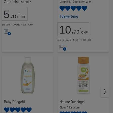
Zahnfleischschutz
Gefühlvoll, Überrasch' Mich
5
.
*
15
1 Bewertung
CHF
pro 75ml | 100ML = 6.87 CHF
10
.
Auf
*
79
CHF
die
pro 10 Stück | 1 Stk = 1.08 CHF
Auf
Merkliste
die
Merkliste
Baby Pflegeöl
Nature Duschgel
Citrus / Sanddorn