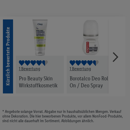
Kürzlich bewertete Produkte
1 Bewertung
1 Bewertung
1 Be
Pro Beauty Skin
Borotalco Deo Roll-
Seru
Wirkstoffkosmetik
On / Deo Spray
Vita
* Angebote solange Vorrat. Abgabe nur in haushaltsüblichen Mengen. Verkauf
ohne Dekoration. Die hier beworbenen Produkte, vor allem NonFood-Produkte,
sind nicht alle dauerhaft im Sortiment. Abbildungen ähnlich.