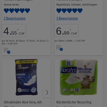
diverse Sorten
Repair&Care, Volumen, AntiSchuppen
2 Bewertungen
Cien
60
3 Bewertungen
Lupilu
16
4
.
6
.
*
*
55
99
CHF
CHF
Nevadent
10
pro 54 Stück, 64 Stück, 72 Stück, 76 Stück | 1
pro 500ml | 100ML = 1.40 CHF
Cien Men
9
Stk = 0.08 CHF
Auf
Auf
Floralys
9
die
die
Cien Nature
7
Merkliste
Merkliste
Siempre
7
Nivea
6
Signal
4
MAM
3
Mehr zeigen
Ultrabinden Aloe Vera, mit
Küchentücher Recycling