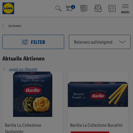
x
MENU
Sortiment
FILTER
Aktuelle Aktionen
zurück zur Übersicht
Alle Kategorien
2993
Aktuelle Aktionen
127
Qualité Suisse
438
Fairtrade
40
Testsieger
65
Vegan & Vegetarisch
6
Früchte & Gemüse
196
Brot & Backwaren
191
Barilla La Collezione
Barilla La Collezione Bucatini
Müesli & Brotaufstrich
57
Tagliatelle