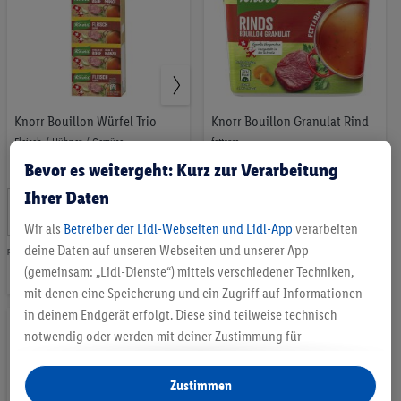
Knorr Bouillon Würfel Trio
Knorr Bouillon Granulat Rind
Fleisch / Hühner / Gemüse
fettarm
Bevor es weitergeht: Kurz zur Verarbeitung
Aktion
Aktion
Ihrer Daten
8
.
14
.
*
*
95
95
CHF
CHF
Wir als
Betreiber der Lidl-Webseiten und Lidl-App
verarbeiten
deine Daten auf unseren Webseiten und unserer App
pro 3x109g, 3x113g | 100g = 2.74 CHF
pro 600g | 100g = 2.49 CHF
Auf
Auf
(gemeinsam: „Lidl-Dienste“) mittels verschiedener Techniken,
mit denen eine Speicherung und ein Zugriff auf Informationen
die
die
in deinem Endgerät erfolgt. Diese sind teilweise technisch
Merkliste
Merkliste
notwendig oder werden mit deiner Zustimmung für
komfortable Einstellungen, zur Statistik-Erstellung oder für
personalisierte Werbung innerhalb und außerhalb der Lidl-
Zustimmen
Dienste verwendet. Sofern du Teilnehmer des Lidl Plus-