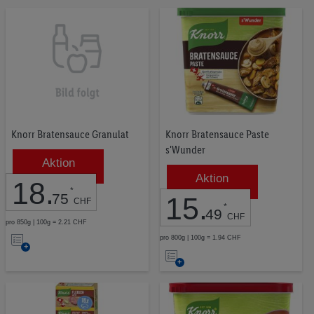
die
Merkliste
Merkliste
Knorr Bratensauce Granulat
Knorr Bratensauce Paste
s'Wunder
Aktion
Aktion
18
.
*
75
15
.
CHF
*
49
CHF
pro 850g | 100g = 2.21 CHF
Auf
pro 800g | 100g = 1.94 CHF
Auf
die
die
Merkliste
Merkliste