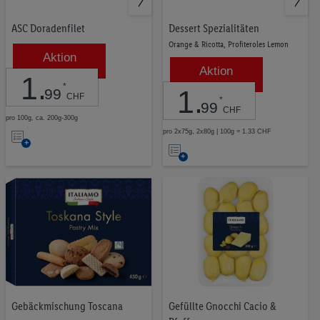
ASC Doradenfilet
Dessert Spezialitäten
Orange & Ricotta, Profiteroles Lemon
Aktion
Aktion
1
.
*
1
.
99
CHF
*
99
CHF
pro 100g, ca. 200g-300g
Auf
pro 2x75g, 2x80g | 100g = 1.33 CHF
Auf
die
die
Merkliste
Merkliste
Gebäckmischung Toscana
Gefüllte Gnocchi Cacio &