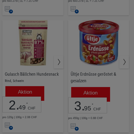
pro 6x0.275l | 1L = 7.21 CHF
pro 6x0.275l | 1L = 7.21 CHF
Auf
Auf
die
die
Merkliste
Merkliste
Gulasch Bällchen Hundesnack
Ültje Erdnüsse geröstet &
gesalzen
Rind, Schwein
Aktion
Aktion
2
.
3
.
*
*
49
95
CHF
CHF
pro 120g | 100g = 2.08 CHF
pro 450g | 100g = 0.88 CHF
Auf
Auf
die