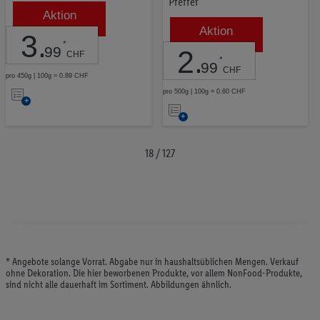
Pfeffer
Aktion
Aktion
3
.
*
99
2
.
CHF
*
99
CHF
pro 450g | 100g = 0.89 CHF
Auf
pro 500g | 100g = 0.60 CHF
Auf
die
die
Merkliste
Merkliste
18 / 127
* Angebote solange Vorrat. Abgabe nur in haushaltsüblichen Mengen. Verkauf
ohne Dekoration. Die hier beworbenen Produkte, vor allem NonFood-Produkte,
sind nicht alle dauerhaft im Sortiment. Abbildungen ähnlich.