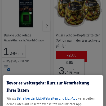
Dunkle Schokolade
Villars Schoko-Köpfli zartbitter
(Aktion nur in der Westschweiz
Pistazie/Fleur de Sel/Mandel-Orange
gültig)
1
.
*
99
CHF
-20%
pro 125g | 100g = 1.59 CHF
3.95
Auf
3
.
*
15
die
CHF
Merkliste
pro 4x30g | 100g = 2.63 CHF
Bevor es weitergeht: Kurz zur Verarbeitung
Auf
Ihrer Daten
die
Wir als
Betreiber der Lidl-Webseiten und Lidl-App
verarbeiten
Merkliste
deine Daten auf unseren Webseiten und unserer App