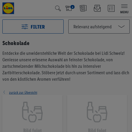
x
MENU
FILTER
Schokolade
Entdecke die unwiderstehliche Welt der Schokolade bei Lidl Schweiz!
Alle Kategorien
2999
Geniesse unsere erlesene Auswahl an feinster Schokolade, von
Aktuelle Aktionen
128
zartschmelzender Milchschokolade bis hin zu intensiver
Qualité Suisse
440
Zartbitterschokolade. Stöbere jetzt durch unser Sortiment und lass dich
von den köstlichen Aromen verführen!
Fairtrade
41
Testsieger
65
zurück zur Übersicht
Vegan & Vegetarisch
6
Früchte & Gemüse
201
Brot & Backwaren
190
Müesli & Brotaufstrich
57
Kaffee & Tee
75
Milchprodukte & Eier
375