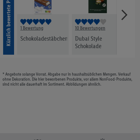
Kürzlich bewertete Produkte
1 Bewertung
10 Bewertungen
3 Be
e
Schokoladestäbchen
Dubai Style
Mil
Schokolade
* Angebote solange Vorrat. Abgabe nur in haushaltsüblichen Mengen. Verkauf
ohne Dekoration. Die hier beworbenen Produkte, vor allem NonFood-Produkte,
sind nicht alle dauerhaft im Sortiment. Abbildungen ähnlich.