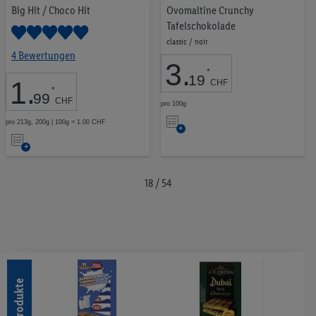
Big Hit / Choco Hit
Ovomaltine Crunchy
Tafelschokolade
classic / noir
4 Bewertungen
3
.
*
19
1
.
CHF
*
99
CHF
pro 100g
Auf
pro 213g, 200g | 100g = 1.00 CHF
Auf
die
die
Merkliste
Merkliste
18 / 54