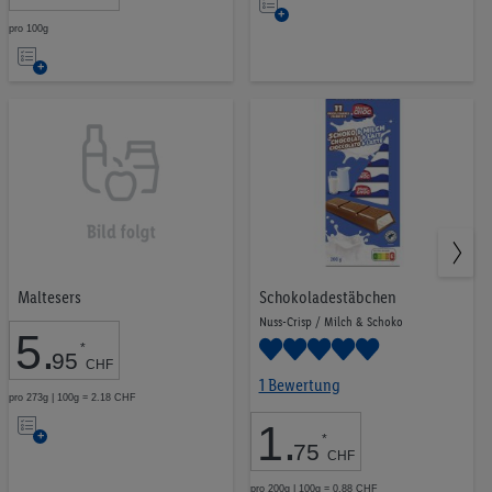
Auf
die
pro 100g
Auf
Merkliste
die
Merkliste
Maltesers
Schokoladestäbchen
Nuss-Crisp / Milch & Schoko
5
.
*
95
CHF
1 Bewertung
pro 273g | 100g = 2.18 CHF
Auf
1
.
*
75
die
CHF
pro 200g | 100g = 0.88 CHF