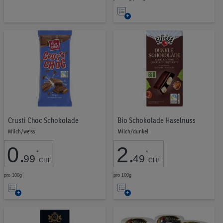
Merkliste
Auf
die
Merkliste
Crusti Choc Schokolade
Bio Schokolade Haselnuss
Milch/weiss
Milch/dunkel
0
.
2
.
*
*
99
49
CHF
CHF
pro 100g
pro 100g
Auf
Auf
die
die
Merkliste
Merkliste