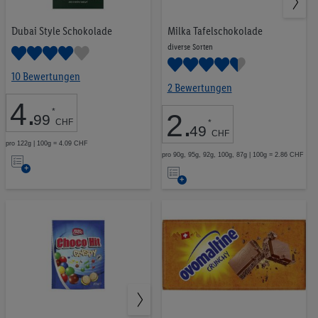
Die Impressen findest du hier.
Dubai Style Schokolade
Milka Tafelschokolade
diverse Sorten
10 Bewertungen
2 Bewertungen
4
.
*
2
.
99
CHF
*
49
CHF
pro 122g | 100g = 4.09 CHF
Auf
pro 90g, 95g, 92g, 100g, 87g | 100g = 2.86 CHF
Auf
die
die
Merkliste
Merkliste