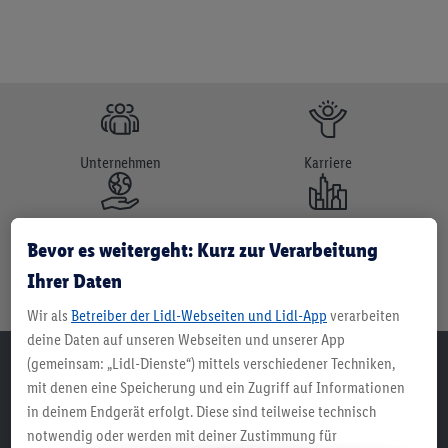
Unternehmen
Karriere
Nachhaltigkeit
Immobilien
Bevor es weitergeht: Kurz zur Verarbeitung
Ihrer Daten
Service & Hilfe
Wir als
Betreiber der Lidl-Webseiten und Lidl-App
verarbeiten
deine Daten auf unseren Webseiten und unserer App
(gemeinsam: „Lidl-Dienste“) mittels verschiedener Techniken,
mit denen eine Speicherung und ein Zugriff auf Informationen
Sitemap
in deinem Endgerät erfolgt. Diese sind teilweise technisch
notwendig oder werden mit deiner Zustimmung für