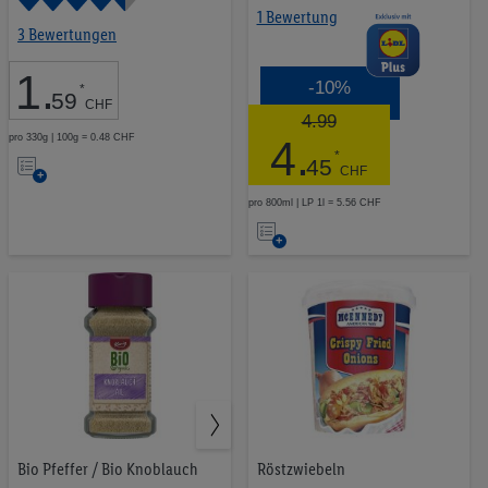
1 Bewertung
3 Bewertungen
1
.
-10%
*
59
CHF
4.99
pro 330g | 100g = 0.48 CHF
4
.
Auf
*
45
CHF
die
pro 800ml | LP 1l = 5.56 CHF
Auf
Merkliste
die
Merkliste
Bio Pfeffer / Bio Knoblauch
Röstzwiebeln