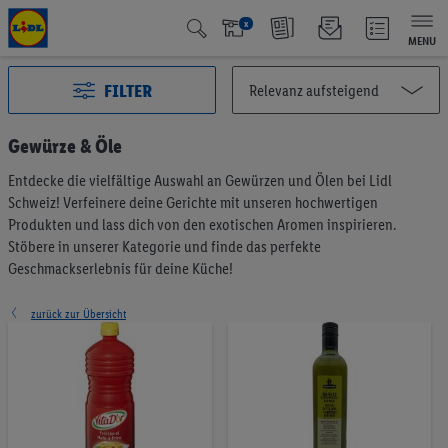
x
MENU
FILTER
Gewürze & Öle
Entdecke die vielfältige Auswahl an Gewürzen und Ölen bei Lidl
Alle Kategorien
2991
Schweiz! Verfeinere deine Gerichte mit unseren hochwertigen
Aktuelle Aktionen
125
Produkten und lass dich von den exotischen Aromen inspirieren.
Qualité Suisse
438
Stöbere in unserer Kategorie und finde das perfekte
Geschmackserlebnis für deine Küche!
Fairtrade
40
Testsieger
66
zurück zur Übersicht
Vegan & Vegetarisch
6
Früchte & Gemüse
195
Brot & Backwaren
191
Müesli & Brotaufstrich
57
Kaffee & Tee
75
Milchprodukte & Eier
374