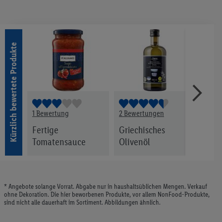
Kürzlich bewertete Produkte
1 Bewertung
2 Bewertungen
2 Be
sauce
Fertige
Griechisches
Lätt
Tomatensauce
Olivenöl
* Angebote solange Vorrat. Abgabe nur in haushaltsüblichen Mengen. Verkauf
ohne Dekoration. Die hier beworbenen Produkte, vor allem NonFood-Produkte,
sind nicht alle dauerhaft im Sortiment. Abbildungen ähnlich.