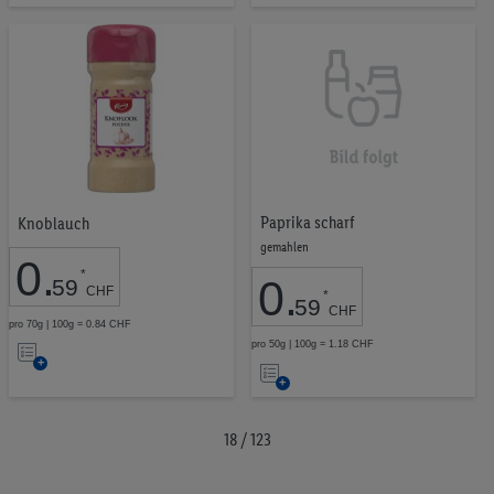
die
Merkliste
Merkliste
Paprika scharf
Knoblauch
gemahlen
0
.
*
0
.
59
CHF
*
59
CHF
pro 70g | 100g = 0.84 CHF
Auf
pro 50g | 100g = 1.18 CHF
Auf
die
die
Merkliste
Merkliste
18 / 123