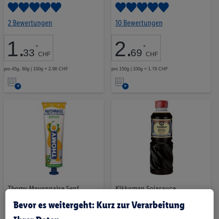
2 Bewertungen
10 Bewertungen
1
.
2
.
*
*
33
69
CHF
CHF
pro 45g, 60g | 100g = 2.96 CHF
pro 150g | 100g = 1.79 CHF
Auf
Auf
die
die
Merkliste
Merkliste
Thomy Mayonnaise Senf
Kikkoman Sojasauce
Bevor es weitergeht: Kurz zur Verarbeitung