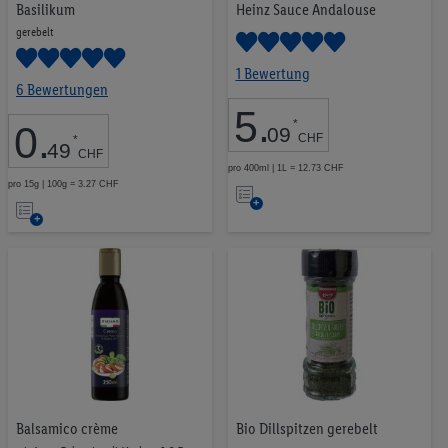
Basilikum
Heinz Sauce Andalouse
Tiernahrung
42
gerebelt
Tabakwaren
23
Pflanzliche Proteine
9
1 Bewertung
6 Bewertungen
Ausgewogene Snacks
33
5
.
*
0
.
09
CHF
*
49
CHF
pro 400ml | 1L = 12.73 CHF
Auf
pro 15g | 100g = 3.27 CHF
Auf
die
die
CHF 0.00
CHF 15.99
Merkliste
Merkliste
LOS
Balsamico crème
Bio Dillspitzen gerebelt