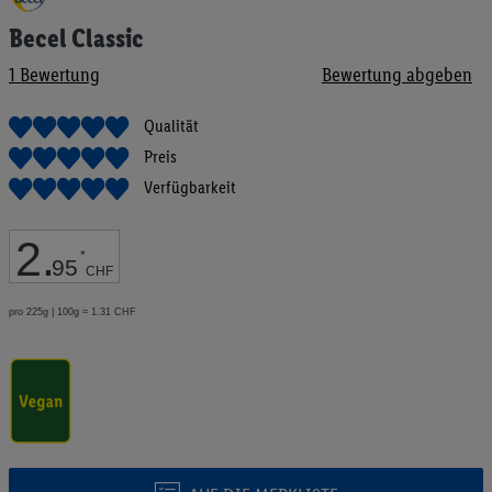
Anfang
Becel Classic
der
Bildgalerie
1
Bewertung
Bewertung abgeben
springen
Qualität
Preis
Verfügbarkeit
2
.
*
95
CHF
pro 225g | 100g = 1.31 CHF