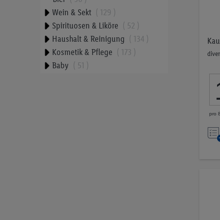
Wein & Sekt
129
Spirituosen & Liköre
52
Haushalt & Reinigung
134
Kau
Kosmetik & Pflege
173
dive
Baby
51
Tiernahrung
42
Tabakwaren
23
Pflanzliche Proteine
9
pro 
Ausgewogene Snacks
33
Preis
CHF 0.00
CHF 9.99