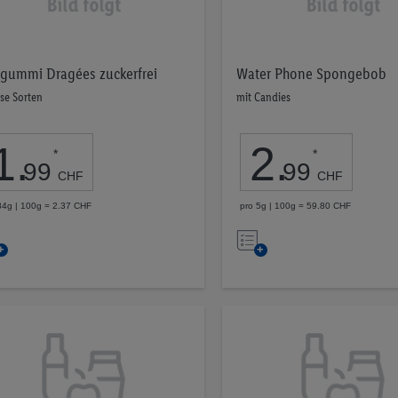
gummi Dragées zuckerfrei
Water Phone Spongebob
rse Sorten
mit Candies
1
.
2
.
*
*
99
99
CHF
CHF
84g | 100g = 2.37 CHF
pro 5g | 100g = 59.80 CHF
Auf
Auf
die
die
Merkliste
Merkliste