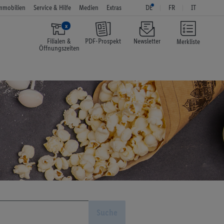
mmobilien
Service & Hilfe
Medien
Extras
DE
FR
IT
x
Filialen &
PDF-Prospekt
Newsletter
Merkliste
Öffnungszeiten
Suche