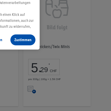
Datenverarbeitungen
h einen Klick auf
nformationen, auch zur
ukunft zu widerrufen,
en
Zustimmen
Mars/Snickers/Twix Minis
5
.
*
29
CHF
pro 333g | 100g = 1.59 CHF
Auf
die
Merkliste