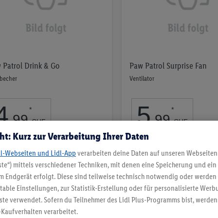
 Patrol Drink & Go
Paw Patrol Surprise Fan
kbecher
Ventilator
4
.
5
.
*
*
99
99
CHF
CHF
ht: Kurz zur Verarbeitung Ihrer Daten
10g | 100g = 49.90 CHF
pro 10g | 100g = 59.90 CHF
dl-Webseiten und Lidl-App
verarbeiten deine Daten auf unseren Webseiten
Auf
Auf
te“) mittels verschiedener Techniken, mit denen eine Speicherung und ein 
die
die
 Endgerät erfolgt. Diese sind teilweise technisch notwendig oder werden 
Merkliste
Merkliste
ble Einstellungen, zur Statistik-Erstellung oder für personalisierte Wer
ste verwendet. Sofern du Teilnehmer des Lidl Plus-Programms bist, werden
-Kaufverhalten verarbeitet.