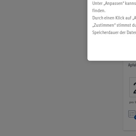
Unter „Anpassen“ kann
finden.
Durch einen Klick auf „
„Zustimmen“ stimmst du
Speicherdauer der Daten
findest du in unseren
D
Cer
Apfe
pro 