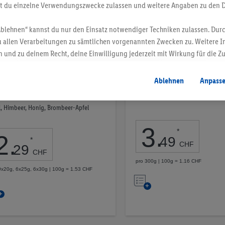
st du einzelne Verwendungszwecke zulassen und weitere Angaben zu den 
Ablehnen“ kannst du nur den Einsatz notwendiger Techniken zulassen. Durc
 allen Verarbeitungen zu sämtlichen vorgenannten Zwecken zu. Weitere I
 und zu deinem Recht, deine Einwilligung jederzeit mit Wirkung für die Z
atenschutzbestimmungen
.
Die Impressen findest du hier.
Ablehnen
Anpass
ealien Riegel
Chocolate&Cookies Milk
l, Himbeer, Honig, Brombeer-Apfel
3
.
*
2
.
49
*
CHF
29
CHF
pro 300g | 100g = 1.16 CHF
9x20g, 6x25g, 6x30g | 100g = 1.53 CHF
Auf
Auf
die
die
Merkliste
Merkliste