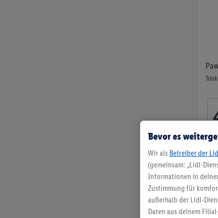
LOS
Paw
Trin
Bevor es weiterge
pro 
Wir als
Betreiber der Li
(gemeinsam: „Lidl-Diens
Informationen in deinem
Zustimmung für komforta
außerhalb der Lidl-Dien
Daten aus deinem Filial