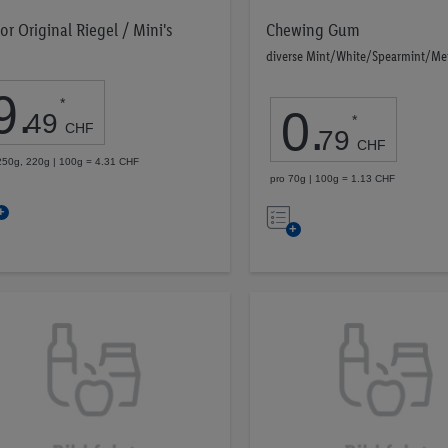
or Original Riegel / Mini's
Chewing Gum
diverse Mint/White/Spearmint/Me
9
.
*
0
.
49
*
CHF
79
CHF
250g, 220g | 100g = 4.31 CHF
pro 70g | 100g = 1.13 CHF
Auf
Auf
die
die
Merkliste
Merkliste