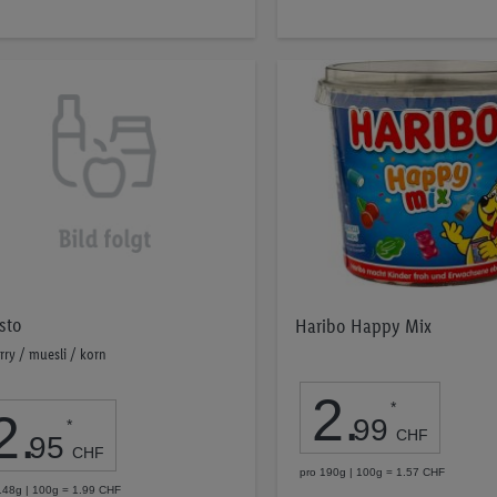
die
die
Merkliste
Merkliste
sto
Haribo Happy Mix
rry / muesli / korn
2
.
*
2
.
99
*
CHF
95
CHF
pro 190g | 100g = 1.57 CHF
148g | 100g = 1.99 CHF