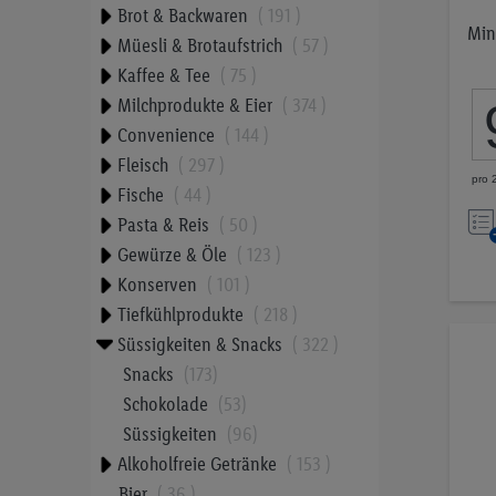
Brot & Backwaren
191
Min
Müesli & Brotaufstrich
57
Kaffee & Tee
75
Milchprodukte & Eier
374
Convenience
144
Fleisch
297
pro 
Fische
44
Pasta & Reis
50
Gewürze & Öle
123
Konserven
101
Tiefkühlprodukte
218
Süssigkeiten & Snacks
322
Snacks
173
Schokolade
53
Süssigkeiten
96
Alkoholfreie Getränke
153
Bier
36