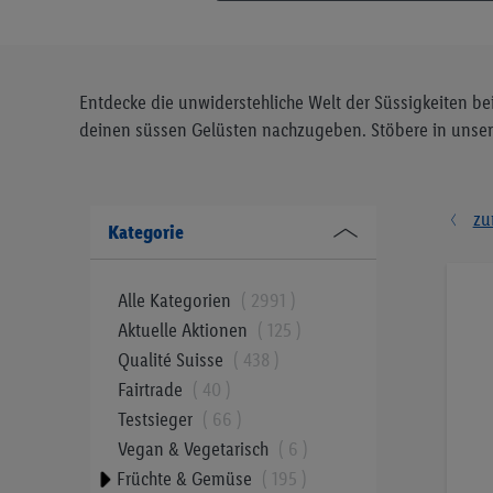
Entdecke die unwiderstehliche Welt der Süssigkeiten be
deinen süssen Gelüsten nachzugeben. Stöbere in unser
zu
Kategorie
Alle Kategorien
2991
Aktuelle Aktionen
125
Qualité Suisse
438
Fairtrade
40
Testsieger
66
Vegan & Vegetarisch
6
Früchte & Gemüse
195