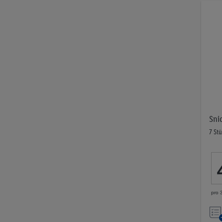
Snic
7 St
pro 