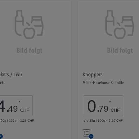
kers / Twix
Knoppers
ück
Milch-Haselnuss-Schnitte
4
.
0
.
*
*
49
79
CHF
CHF
350g | 100g = 1.28 CHF
pro 25g | 100g = 3.16 CHF
Auf
Auf