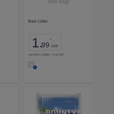
Brain Licker
1
.
*
99
CHF
pro 60ml | 100ML = 3.32 CHF
Auf
die
Merkliste