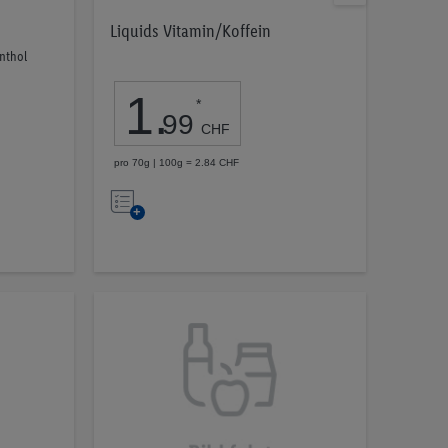
Liquids Vitamin/Koffein
nthol
1
.
*
99
CHF
pro 70g | 100g = 2.84 CHF
Auf
die
Merkliste