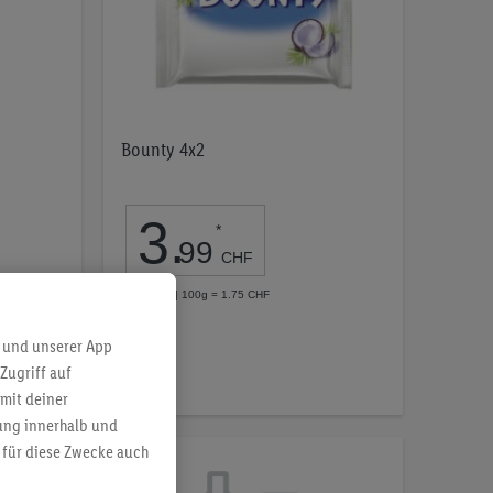
Bounty 4x2
3
.
*
99
CHF
pro 228g | 100g = 1.75 CHF
Auf
 und unserer App
die
Zugriff auf
mit deiner
Merkliste
bung innerhalb und
 für diese Zwecke auch