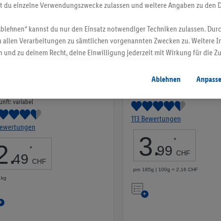
st du einzelne Verwendungszwecke zulassen und weitere Angaben zu den 
Ablehnen“ kannst du nur den Einsatz notwendiger Techniken zulassen. Durc
 allen Verarbeitungen zu sämtlichen vorgenannten Zwecken zu. Weitere I
 und zu deinem Recht, deine Einwilligung jederzeit mit Wirkung für die Z
atenschutzbestimmungen
.
Die Impressen findest du hier.
Ablehnen
Anpass
 Orangen
Weinländer Kräuterzauber
nft: variabel
113 Bewertungen
Bewertungen
3
.
*
2
.
99
*
CHF
49
CHF
pro 185g | 100g = 2.16 CHF
1kg
Auf
Auf
die
die
Merkliste