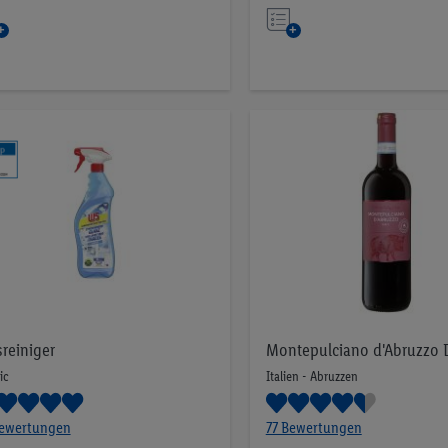
Auf
Auf
die
die
Merkliste
Merkliste
sreiniger
Montepulciano d'Abruzzo
ic
Italien - Abruzzen
Bewertungen
77 Bewertungen