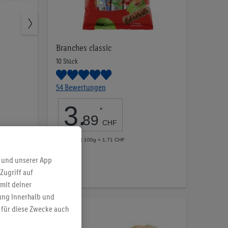
Branches classic
10 Stück
54 Bewertungen
3
.
*
89
CHF
pro 227g | 100g = 1.71 CHF
Auf
 und unserer App
Zugriff auf
die
mit deiner
Merkliste
bung innerhalb und
 für diese Zwecke auch