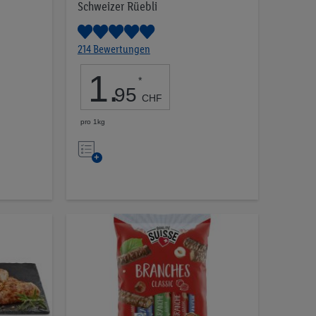
Schweizer Rüebli
214 Bewertungen
1
.
*
95
CHF
pro 1kg
Auf
die
Merkliste