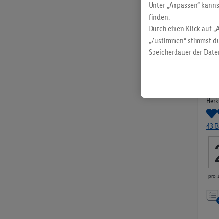
Unter „Anpassen“ kann
finden.
Durch einen Klick auf „
„Zustimmen“ stimmst du
Speicherdauer der Daten
findest du in unseren
D
Bio
Herku
43 
pro 