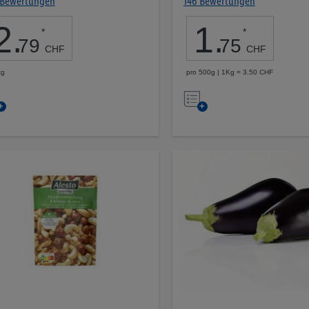
 Bewertungen
146 Bewertungen
2
.
1
.
*
*
79
75
CHF
CHF
kg
pro 500g | 1Kg = 3.50 CHF
Auf
Auf
die
die
Merkliste
Merkliste