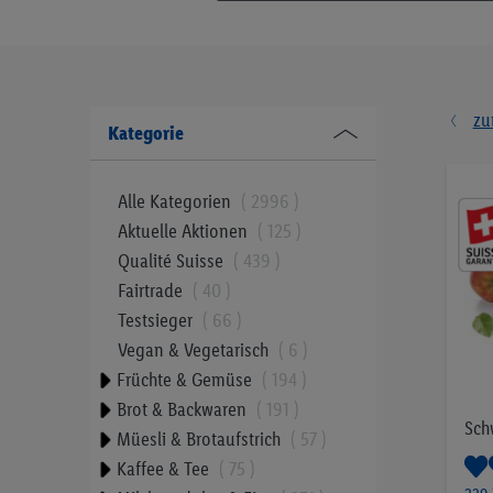
zu
Kategorie
Alle Kategorien
2996
Aktuelle Aktionen
125
Qualité Suisse
439
Fairtrade
40
Testsieger
66
Vegan & Vegetarisch
6
Früchte & Gemüse
194
Brot & Backwaren
191
Sch
Müesli & Brotaufstrich
57
Kaffee & Tee
75