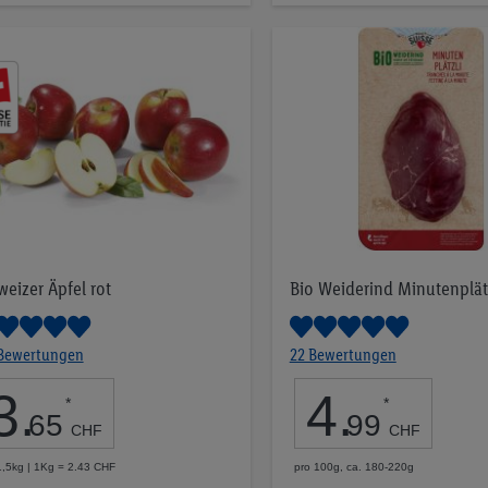
Merkliste
weizer Äpfel rot
Bio Weiderind Minutenplät
 Bewertungen
22 Bewertungen
3
.
4
.
*
*
65
99
CHF
CHF
1,5kg | 1Kg = 2.43 CHF
pro 100g, ca. 180-220g