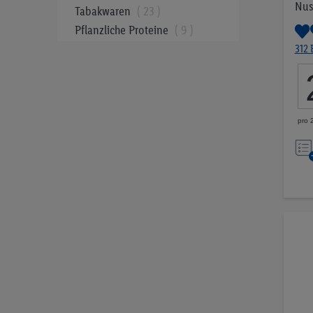
Nus
Tabakwaren
23
Pflanzliche Proteine
9
Ausgewogene Snacks
33
312
Preis
pro 
CHF 0.00
CHF 36.99
LOS