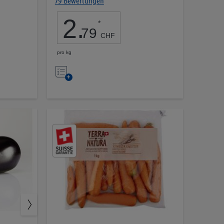
79 Bewertungen
2
.
*
79
CHF
pro kg
Auf
die
Merkliste