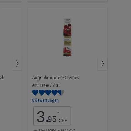
Merkliste
zli
Augenkonturen-Cremes
Anti-Falten / Vital
8 Bewertungen
3
.
*
95
CHF
pro 15ml | 100ML = 26.33 CHF