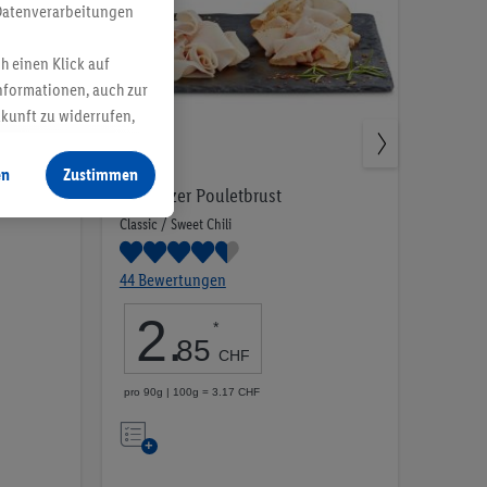
Datenverarbeitungen
h einen Klick auf
nformationen, auch zur
ukunft zu widerrufen,
en
Zustimmen
Schweizer Pouletbrust
Classic / Sweet Chili
44 Bewertungen
2
.
*
85
CHF
pro 90g | 100g = 3.17 CHF
Auf
die