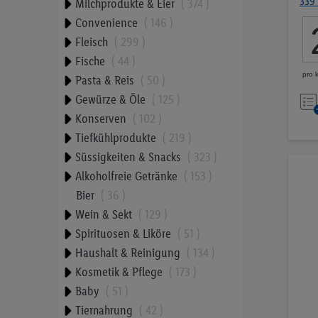
339
Milchprodukte & Eier
374
Convenience
146
Fleisch
299
Fische
44
pro 
Pasta & Reis
50
Gewürze & Öle
125
Konserven
102
Tiefkühlprodukte
219
Süssigkeiten & Snacks
323
Alkoholfreie Getränke
153
Bier
36
Wein & Sekt
129
Spirituosen & Liköre
51
Haushalt & Reinigung
134
Kosmetik & Pflege
173
Baby
51
Tiernahrung
42