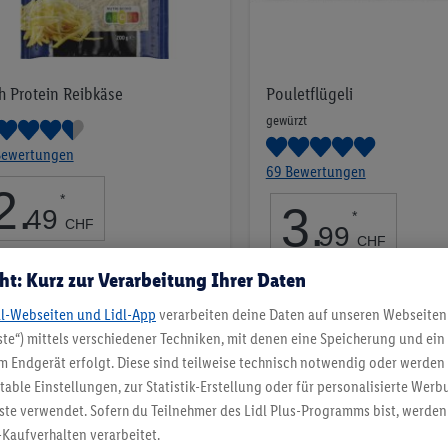
h Protein Reibkäse
Pouletflügeli
gewürzt
Bewertungen
69 Bewertungen
2
.
*
3
.
49
*
CHF
99
CHF
200g | 100g = 1.25 CHF
ht: Kurz zur Verarbeitung Ihrer Daten
pro 550g | 100g = 0.73 CHF
Auf
Auf
dl-Webseiten und Lidl-App
verarbeiten deine Daten auf unseren Webseiten
die
te“) mittels verschiedener Techniken, mit denen eine Speicherung und ein 
die
Merkliste
 Endgerät erfolgt. Diese sind teilweise technisch notwendig oder werden 
Merkliste
ble Einstellungen, zur Statistik-Erstellung oder für personalisierte Wer
ste verwendet. Sofern du Teilnehmer des Lidl Plus-Programms bist, werden
-Kaufverhalten verarbeitet.