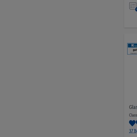
Gla
Class
37 