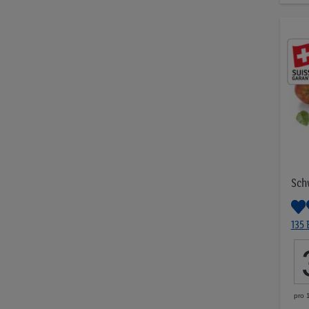
Sch
135
pro 