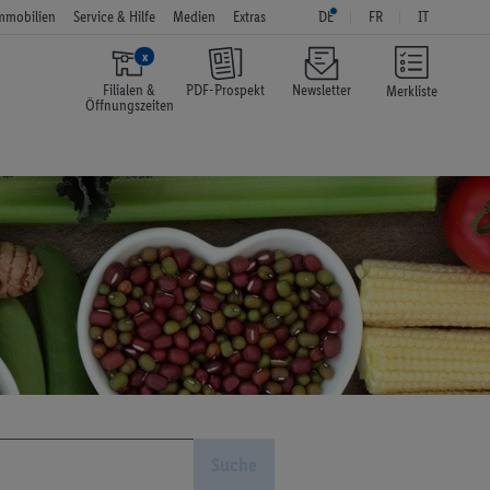
mmobilien
Service & Hilfe
Medien
Extras
DE
FR
IT
x
Filialen &
PDF-Prospekt
Newsletter
Merkliste
Öffnungszeiten
Suche