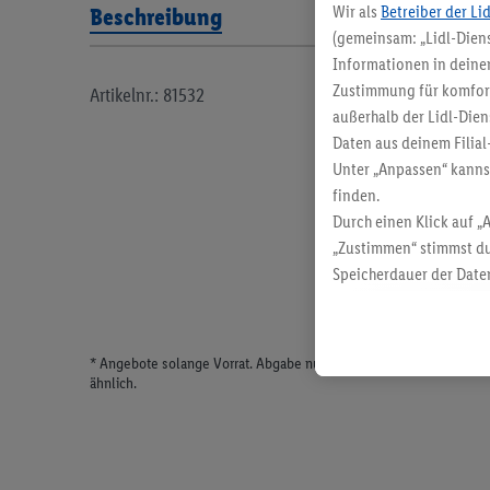
Wir als
Betreiber der Li
Beschreibung
(gemeinsam: „Lidl-Diens
Informationen in deinem
Zustimmung für komforta
Artikelnr.: 81532
außerhalb der Lidl-Dien
Daten aus deinem Filial
Unter „Anpassen“ kann
finden.
Durch einen Klick auf „
„Zustimmen“ stimmst du
Speicherdauer der Daten
findest du in unseren
D
* Angebote solange Vorrat. Abgabe nur in haushaltsüblichen Meng
ähnlich.