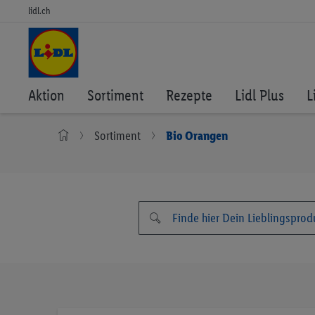
lidl.ch
Aktion
Sortiment
Rezepte
Lidl Plus
L
Sortiment
Bio Orangen
Zum