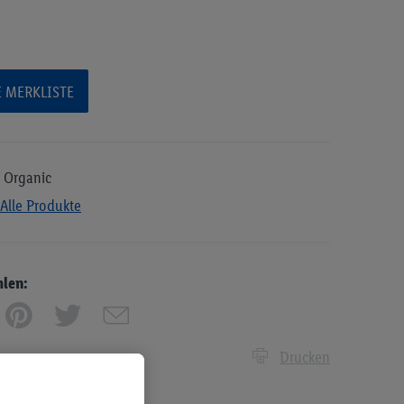
E MERKLISTE
 Organic
Alle Produkte
hlen:
Drucken