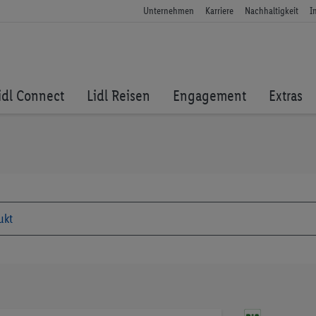
Unternehmen
Karriere
Nachhaltigkeit
I
idl Connect
Lidl Reisen
Engagement
Extras
Zum