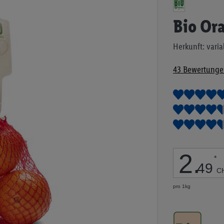
Anfang
der
Bio Or
Bildgalerie
springen
Herkunft: varia
43
Bewertunge
2
.
*
49
C
pro 1kg