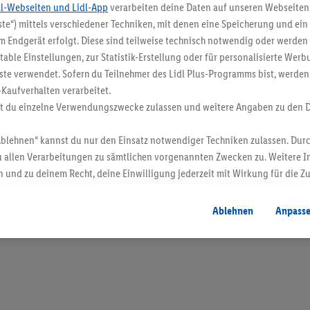
dl-Webseiten und Lidl-App
verarbeiten deine Daten auf unseren Webseiten
te“) mittels verschiedener Techniken, mit denen eine Speicherung und ein 
 Endgerät erfolgt. Diese sind teilweise technisch notwendig oder werden 
ble Einstellungen, zur Statistik-Erstellung oder für personalisierte Wer
ste verwendet. Sofern du Teilnehmer des Lidl Plus-Programms bist, werden
-Kaufverhalten verarbeitet.
st du einzelne Verwendungszwecke zulassen und weitere Angaben zu den 
Ablehnen“ kannst du nur den Einsatz notwendiger Techniken zulassen. Durc
 allen Verarbeitungen zu sämtlichen vorgenannten Zwecken zu. Weitere I
 und zu deinem Recht, deine Einwilligung jederzeit mit Wirkung für die Z
atenschutzbestimmungen
.
Die Impressen findest du hier.
Ablehnen
Anpass
en. Verkauf ohne Dekoration. Die hier beworbenen Produkte, vor allem NonFood-Pr