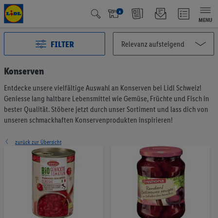
x
MENU
FILTER
Konserven
Entdecke unsere vielfältige Auswahl an Konserven bei Lidl Schweiz!
Alle Kategorien
2999
Geniesse lang haltbare Lebensmittel wie Gemüse, Früchte und Fisch in
Aktuelle Aktionen
128
bester Qualität. Stöbere jetzt durch unser Sortiment und lass dich von
Qualité Suisse
440
unseren schmackhaften Konservenprodukten inspirieren!
Fairtrade
41
Testsieger
65
zurück zur Übersicht
Vegan & Vegetarisch
6
Früchte & Gemüse
201
Brot & Backwaren
190
Müesli & Brotaufstrich
57
Kaffee & Tee
75
Milchprodukte & Eier
375