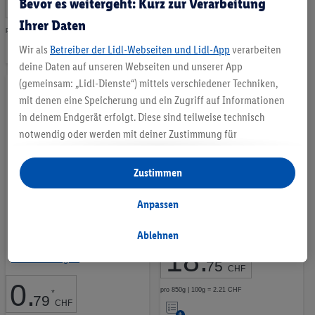
1
.
Bevor es weitergeht: Kurz zur Verarbeitung
25
CHF
pro 360g (Abtropfgewicht) | 100g = 0.46 CHF
Ihrer Daten
Auf
pro 200g (Abtropfgewicht) | 100g = 0.63 CHF
Auf
Wir als
Betreiber der Lidl-Webseiten und Lidl-App
verarbeiten
die
die
deine Daten auf unseren Webseiten und unserer App
Merkliste
(gemeinsam: „Lidl-Dienste“) mittels verschiedener Techniken,
Merkliste
mit denen eine Speicherung und ein Zugriff auf Informationen
in deinem Endgerät erfolgt. Diese sind teilweise technisch
notwendig oder werden mit deiner Zustimmung für
komfortable Einstellungen, zur Statistik-Erstellung oder für
personalisierte Werbung innerhalb und außerhalb der Lidl-
Zustimmen
Dienste verwendet. Sofern du Teilnehmer des Lidl Plus-
Knorr Bratensauce Granulat
Oliven entsteint
Programms bist, werden für diese Zwecke auch Daten aus
Anpassen
deinem Filial-Kaufverhalten verarbeitet.
grün/schwarz
Aktion
Unter „Anpassen“ kannst du einzelne Verwendungszwecke
Ablehnen
18
.
zulassen und weitere Angaben zu den Datenverarbeitungen
10 Bewertungen
*
75
finden.
CHF
0
.
Durch einen Klick auf „Ablehnen“ kannst du nur den Einsatz
pro 850g | 100g = 2.21 CHF
*
79
Auf
notwendiger Techniken zulassen. Durch einen Klick auf
CHF