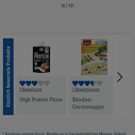
Merkliste
18 / 101
Kürzlich bewertete Produkte
1 Bewertung
2 Bewertungen
2 Be
High Protein Püree
Bündner
Blac
Gerstensuppe
* Angebote solange Vorrat. Abgabe nur in haushaltsüblichen Mengen. Verkauf