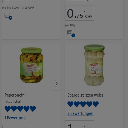
pro 78g | 100g = 3.19 CHF
0
.
Auf
*
75
CHF
die
pro 100g
Auf
Merkliste
die
Merkliste
Peperoncini
Spargelspitzen weiss
mild / scharf
3 Bewertungen
1 Bewertung
*