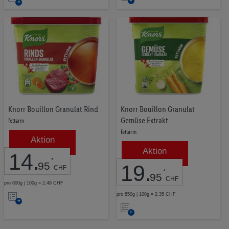
die
die
Merkliste
Merkliste
Knorr Bouillon Granulat Rind
Knorr Bouillon Granulat
Gemüse Extrakt
fettarm
fettarm
Aktion
Aktion
14
.
*
95
19
.
CHF
*
95
CHF
pro 600g | 100g = 2.49 CHF
Auf
pro 850g | 100g = 2.35 CHF
Auf
die
die
Merkliste