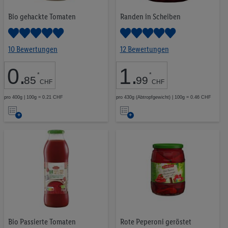
Convenience
144
Bio gehackte Tomaten
Randen in Scheiben
Fleisch
296
Fische
44
Pasta & Reis
51
10 Bewertungen
12 Bewertungen
Gewürze & Öle
123
Konserven
101
0
.
1
.
*
*
85
99
Obst- und Gemüsekonserven
CHF
CHF
62
pro 400g | 100g = 0.21 CHF
pro 430g (Abtropfgewicht) | 100g = 0.46 CHF
Suppen & Saucen
39
Auf
Auf
Tiefkühlprodukte
219
die
die
Süssigkeiten & Snacks
324
Merkliste
Merkliste
Alkoholfreie Getränke
153
Bier
36
Wein & Sekt
130
Spirituosen & Liköre
53
Haushalt & Reinigung
130
Kosmetik & Pflege
173
Baby
52
Bio Passierte Tomaten
Rote Peperoni geröstet
Tiernahrung
42