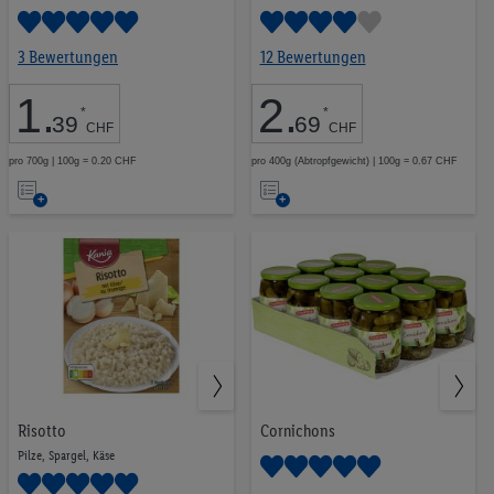
Tabakwaren
23
Pflanzliche Proteine
9
3 Bewertungen
12 Bewertungen
Ausgewogene Snacks
34
1
.
2
.
*
*
39
69
CHF
CHF
pro 700g | 100g = 0.20 CHF
pro 400g (Abtropfgewicht) | 100g = 0.67 CHF
Auf
Auf
CHF 0.00
CHF 19.99
die
die
Merkliste
Merkliste
LOS
Risotto
Cornichons
Pilze, Spargel, Käse