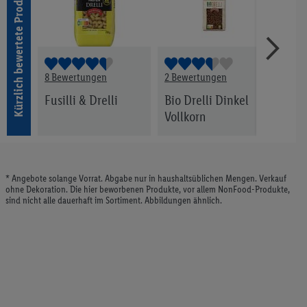
Kürzlich bewertete Produkte
8 Bewertungen
2 Bewertungen
2 Be
 Bio
Fusilli & Drelli
Bio Drelli Dinkel
Pipe
Vollkorn
* Angebote solange Vorrat. Abgabe nur in haushaltsüblichen Mengen. Verkauf
ohne Dekoration. Die hier beworbenen Produkte, vor allem NonFood-Produkte,
sind nicht alle dauerhaft im Sortiment. Abbildungen ähnlich.