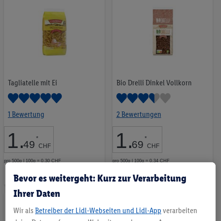
Merkliste
Merkliste
Tagliatelle mit Ei
Bio Drelli Dinkel Vollkorn
1 Bewertung
2 Bewertungen
1
.
1
.
*
*
49
69
CHF
CHF
pro 500g | 100g = 0.30 CHF
pro 500g | 100g = 0.34 CHF
Auf
Auf
Bevor es weitergeht: Kurz zur Verarbeitung
die
die
Ihrer Daten
Merkliste
Merkliste
Wir als
Betreiber der Lidl-Webseiten und Lidl-App
verarbeiten