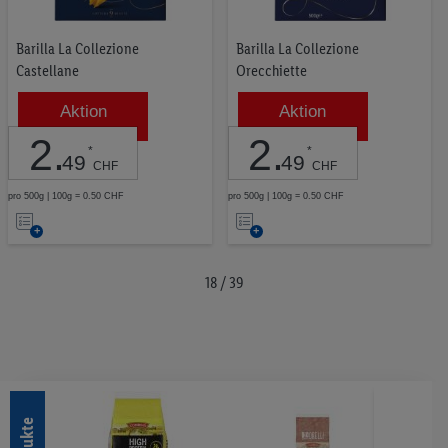
Barilla La Collezione
Barilla La Collezione
Castellane
Orecchiette
Aktion
Aktion
2
.
2
.
*
*
49
49
CHF
CHF
pro 500g | 100g = 0.50 CHF
pro 500g | 100g = 0.50 CHF
Auf
Auf
die
die
Merkliste
Merkliste
18 / 39