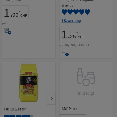
Pflanzliche Proteine
9
al bronzo
1
.
Ausgewogene Snacks
33
*
99
CHF
1 Bewertung
pro 1kg
Auf
1
.
*
25
die
CHF
Merkliste
pro 500g | 100g = 0.25 CHF
CHF 0.00
CHF 3.99
Auf
die
Merkliste
LOS
ABC Pasta
Fusilli & Drelli
Combino
21