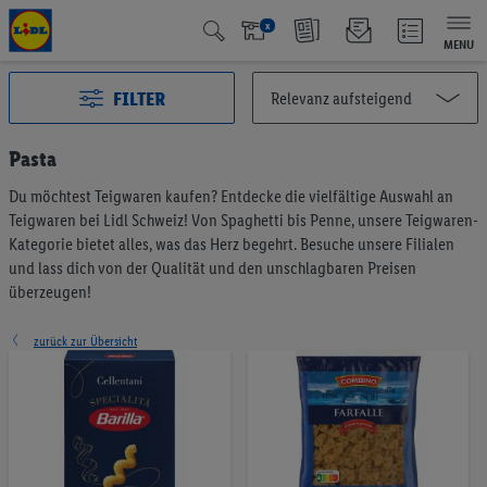
x
MENU
FILTER
Pasta
Du möchtest Teigwaren kaufen? Entdecke die vielfältige Auswahl an
Alle Kategorien
2991
Teigwaren bei Lidl Schweiz! Von Spaghetti bis Penne, unsere Teigwaren-
Aktuelle Aktionen
125
Kategorie bietet alles, was das Herz begehrt. Besuche unsere Filialen
Qualité Suisse
438
und lass dich von der Qualität und den unschlagbaren Preisen
überzeugen!
Fairtrade
40
Testsieger
66
zurück zur Übersicht
Vegan & Vegetarisch
6
Früchte & Gemüse
195
Brot & Backwaren
191
Müesli & Brotaufstrich
57
Kaffee & Tee
75
Milchprodukte & Eier
374