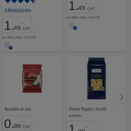
1
.
Barilla
11
*
49
CHF
8 Bewertungen
Italiamo
4
pro 500g | 100g = 0.30 CHF
1
.
Auf
Bschüssig
1
*
49
CHF
die
Golden Sun
1
pro 250g | 100g = 0.60 CHF
Merkliste
Auf
die
Merkliste
Noodles di riso
Penne Rigate / Fusilli
al bronzo
0
.
*
1
.
99
CHF
*