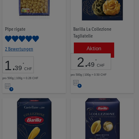
widerrufen, findest du in unseren
Datenschutzbestimmungen
.
Die Impressen findest du hier.
Pipe rigate
Barilla La Collezione
Tagliatelle
Aktion
2 Bewertungen
2
.
1
.
*
49
*
CHF
39
CHF
pro 500g | 100g = 0.50 CHF
pro 500g | 100g = 0.28 CHF
Auf
Auf
die
die
Merkliste
Merkliste