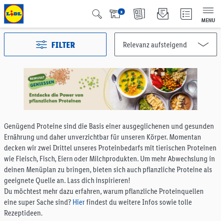
x
MENU
FILTER
Alle Kategorien
2993
Aktuelle Aktionen
127
Qualité Suisse
438
Genügend Proteine sind die Basis einer ausgeglichenen und gesunden
Fairtrade
40
Ernährung und daher unverzichtbar für unseren Körper. Momentan
Testsieger
65
decken wir zwei Drittel unseres Proteinbedarfs mit tierischen Proteinen
Vegan & Vegetarisch
6
wie Fleisch, Fisch, Eiern oder Milchprodukten. Um mehr Abwechslung in
Früchte & Gemüse
196
deinen Menüplan zu bringen, bieten sich auch pflanzliche Proteine als
Brot & Backwaren
191
geeignete Quelle an. Lass dich inspirieren!
Du möchtest mehr dazu erfahren, warum pflanzliche Proteinquellen
Müesli & Brotaufstrich
57
eine super Sache sind?
Hier
findest du weitere Infos sowie tolle
Kaffee & Tee
75
Rezeptideen.
Milchprodukte & Eier
375