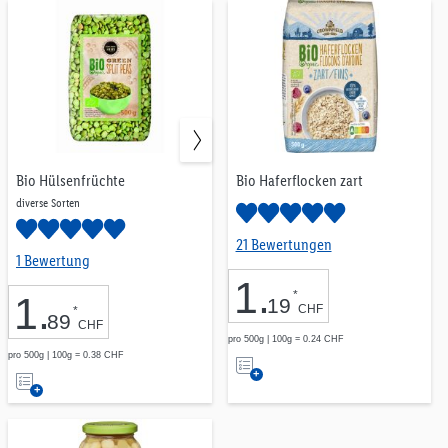
Merkliste
Merkliste
Bio Hülsenfrüchte
Bio Haferflocken zart
diverse Sorten
21 Bewertungen
1 Bewertung
1
.
*
1
.
19
CHF
*
89
CHF
pro 500g | 100g = 0.24 CHF
Auf
pro 500g | 100g = 0.38 CHF
Auf
die
die
Merkliste
Merkliste