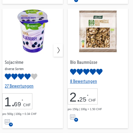
Alesto
1
die
Merkliste
Crownfield
1
Merkliste
Golden Sun
1
Sojacrème
Bio Baumnüsse
diverse Sorten
8 Bewertungen
27 Bewertungen
2
.
*
1
.
25
CHF
*
69
CHF
pro 150g | 100g = 1.50 CHF
Auf
pro 500g | 100g = 0.34 CHF
Auf
die
die