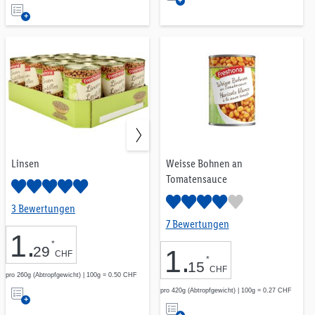
Auf
die
die
Merkliste
Merkliste
CHF 1.00
CHF 2.99
LOS
Linsen
Weisse Bohnen an
Tomatensauce
3 Bewertungen
7 Bewertungen
1
.
*
29
1
.
CHF
*
15
Freshona
4
CHF
pro 260g (Abtropfgewicht) | 100g = 0.50 CHF
Auf
Vemondo
2
pro 420g (Abtropfgewicht) | 100g = 0.27 CHF
Auf
die