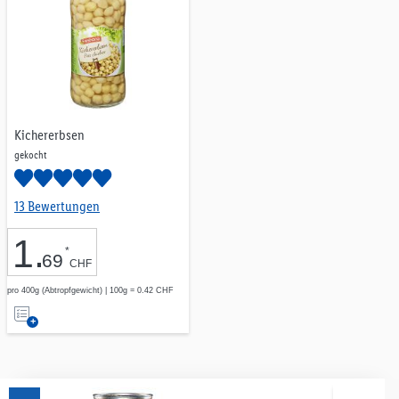
Kichererbsen
gekocht
13 Bewertungen
1
.
*
69
CHF
pro 400g (Abtropfgewicht) | 100g = 0.42 CHF
Auf
die
Merkliste