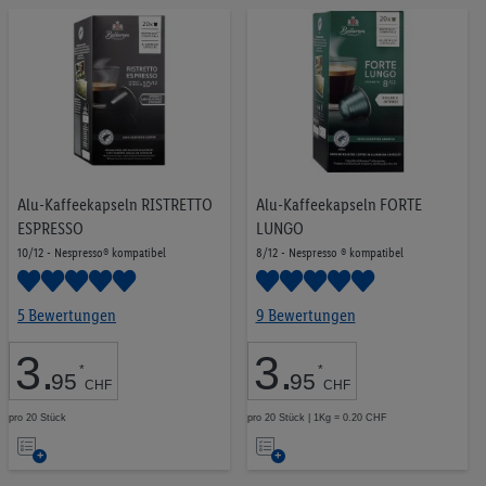
Merkliste
Merkliste
Alu-Kaffeekapseln RISTRETTO
Alu-Kaffeekapseln FORTE
ESPRESSO
LUNGO
10/12 - Nespresso® kompatibel
8/12 - Nespresso ® kompatibel
5 Bewertungen
9 Bewertungen
3
.
3
.
*
*
95
95
CHF
CHF
pro 20 Stück
pro 20 Stück | 1Kg = 0.20 CHF
Auf
Auf
die
die