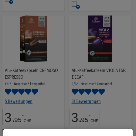
Auf
die
die
Merkliste
Merkliste
Alu-Kaffeekapseln CREMOSO
Alu-Kaffeekapseln VIOLA ESP.
ESPRESSO
DECAF
6/12 - Nespresso® kompatibel
9/12 - Nespresso® kompatibel
5 Bewertungen
31 Bewertungen
3
.
3
.
*
*
95
95
CHF
CHF
pro 114g | 1Kg = 0.36 CHF
pro 20 Stück | 1Kg = 0.20 CHF