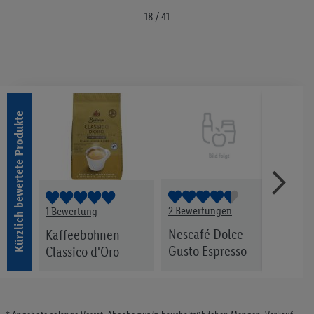
Merkliste
Merkliste
18 / 41
Kürzlich bewertete Produkte
2 Bewertungen
1 Bewertung
1 Be
Nescafé Dolce
Kaffeebohnen
Bio 
Gusto Espresso
Classico d'Oro
gem