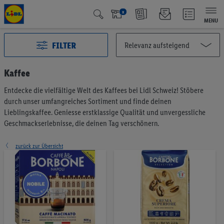
x
MENU
FILTER
Kaffee
Entdecke die vielfältige Welt des Kaffees bei Lidl Schweiz! Stöbere
Alle Kategorien
2993
durch unser umfangreiches Sortiment und finde deinen
Aktuelle Aktionen
127
Lieblingskaffee. Geniesse erstklassige Qualität und unvergessliche
Qualité Suisse
438
Geschmackserlebnisse, die deinen Tag verschönern.
Fairtrade
40
Testsieger
65
zurück zur Übersicht
Vegan & Vegetarisch
6
Früchte & Gemüse
196
Brot & Backwaren
191
Müesli & Brotaufstrich
57
Kaffee & Tee
75
Kaffee
41