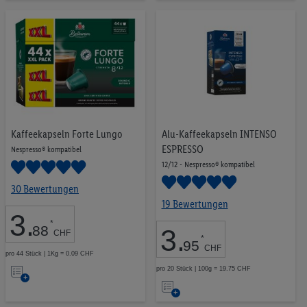
die
die
„Zustimmen“ stimmst du allen Verarbeitungen zu sämtlichen
vorgenannten Zwecken zu. Weitere Informationen, auch zur
Merkliste
Merkliste
Speicherdauer der Daten und zu deinem Recht, deine
Einwilligung jederzeit mit Wirkung für die Zukunft zu
widerrufen, findest du in unseren
Datenschutzbestimmungen
.
Die Impressen findest du hier.
Kaffeekapseln Forte Lungo
Alu-Kaffeekapseln INTENSO
ESPRESSO
Nespresso® kompatibel
12/12 - Nespresso® kompatibel
30 Bewertungen
19 Bewertungen
3
.
*
88
3
.
CHF
*
95
CHF
pro 44 Stück | 1Kg = 0.09 CHF
Auf
pro 20 Stück | 100g = 19.75 CHF
Auf
die
die