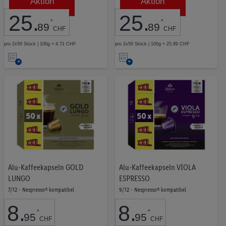
Aktion
Aktion
Bellarom
25
25
.
25
.
Nescafé
5
*
*
89
89
CHF
CHF
Mövenpick
4
pro 2x50 Stück | 100g = 4.71 CHF
pro 2x50 Stück | 100g = 25.89 CHF
Auf
Auf
Fairglobe
2
die
die
Bella caffe
1
Merkliste
Merkliste
Alu-Kaffeekapseln GOLD
Alu-Kaffeekapseln VIOLA
LUNGO
ESPRESSO
7/12 - Nespresso® kompatibel
9/12 - Nespresso® kompatibel
8
.
8
.
*
*
95
95
CHF
CHF