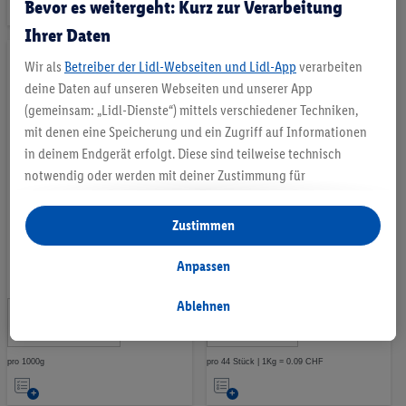
Auf
Auf
Bevor es weitergeht: Kurz zur Verarbeitung
die
die
Ihrer Daten
Merkliste
Merkliste
Wir als
Betreiber der Lidl-Webseiten und Lidl-App
verarbeiten
deine Daten auf unseren Webseiten und unserer App
(gemeinsam: „Lidl-Dienste“) mittels verschiedener Techniken,
mit denen eine Speicherung und ein Zugriff auf Informationen
in deinem Endgerät erfolgt. Diese sind teilweise technisch
notwendig oder werden mit deiner Zustimmung für
komfortable Einstellungen, zur Statistik-Erstellung oder für
Bio Café Crema Fairtrade
Kaffeekapseln Viola Espresso
personalisierte Werbung innerhalb und außerhalb der Lidl-
Zustimmen
100% Arabica
Nespresso® kompatibel
Dienste verwendet. Sofern du Teilnehmer des Lidl Plus-
Programms bist, werden für diese Zwecke auch Daten aus
Anpassen
7 Bewertungen
28 Bewertungen
deinem Filial-Kaufverhalten verarbeitet.
Unter „Anpassen“ kannst du einzelne Verwendungszwecke
Ablehnen
12
.
3
.
*
*
zulassen und weitere Angaben zu den Datenverarbeitungen
49
88
CHF
CHF
finden.
pro 1000g
pro 44 Stück | 1Kg = 0.09 CHF
Durch einen Klick auf „Ablehnen“ kannst du nur den Einsatz
Auf
Auf
notwendiger Techniken zulassen. Durch einen Klick auf