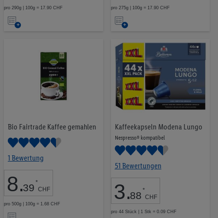
pro 290g | 100g = 17.90 CHF
pro 275g | 100g = 17.90 CHF
Auf
Auf
die
die
Merkliste
Merkliste
Bio Fairtrade Kaffee gemahlen
Kaffeekapseln Modena Lungo
Nespresso® kompatibel
1 Bewertung
51 Bewertungen
8
.
*
3
.
39
CHF
*
88
CHF
pro 500g | 100g = 1.68 CHF
Auf
pro 44 Stück | 1 Stk = 0.09 CHF