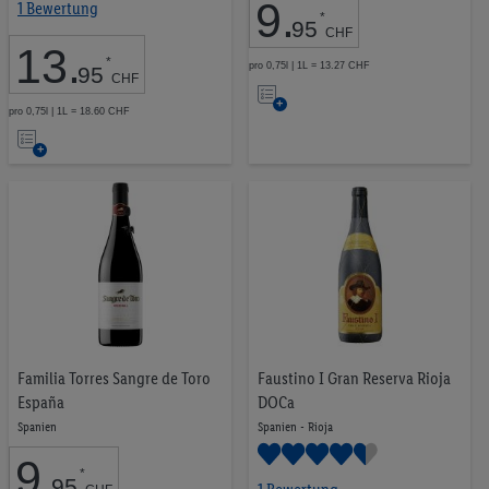
9
.
1 Bewertung
*
95
CHF
13
.
*
pro 0,75l | 1L = 13.27 CHF
95
CHF
Auf
pro 0,75l | 1L = 18.60 CHF
die
Auf
Merkliste
die
Merkliste
Familia Torres Sangre de Toro
Faustino I Gran Reserva Rioja
España
DOCa
Spanien
Spanien - Rioja
9
.
*
95