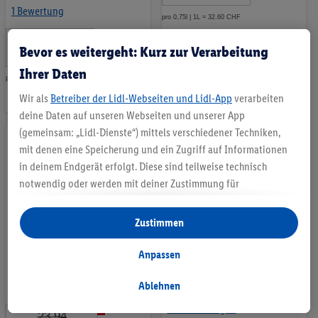
1 Bewertung
pro 0,75l | 1L = 32.60 CHF
Auf
28
.
*
Bevor es weitergeht: Kurz zur Verarbeitung
95
die
CHF
Ihrer Daten
Merkliste
pro 0,75l | 1L = 38.60 CHF
Auf
Wir als
Betreiber der Lidl-Webseiten und Lidl-App
verarbeiten
die
deine Daten auf unseren Webseiten und unserer App
(gemeinsam: „Lidl-Dienste“) mittels verschiedener Techniken,
Merkliste
mit denen eine Speicherung und ein Zugriff auf Informationen
in deinem Endgerät erfolgt. Diese sind teilweise technisch
notwendig oder werden mit deiner Zustimmung für
komfortable Einstellungen, zur Statistik-Erstellung oder für
personalisierte Werbung innerhalb und außerhalb der Lidl-
Zustimmen
Dienste verwendet. Sofern du Teilnehmer des Lidl Plus-
Programms bist, werden für diese Zwecke auch Daten aus
Peuceta Primitivo IGP 2022
Primitivo Puglia IGT
Anpassen
deinem Filial-Kaufverhalten verarbeitet.
Italien - Apulien
Italien - Apulien
Unter „Anpassen“ kannst du einzelne Verwendungszwecke
Ablehnen
-16%
zulassen und weitere Angaben zu den Datenverarbeitungen
16 Bewertungen
23.94