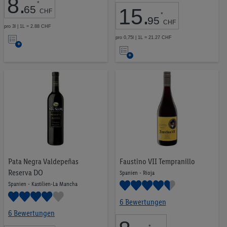
8
.
*
65
15
.
CHF
*
95
CHF
pro 3l | 1L = 2.88 CHF
Auf
pro 0,75l | 1L = 21.27 CHF
Auf
die
die
Merkliste
Merkliste
Pata Negra Valdepeñas
Faustino VII Tempranillo
Reserva DO
Spanien - Rioja
Spanien - Kastilien-La Mancha
6 Bewertungen
6 Bewertungen