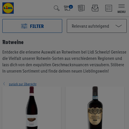
x
MENU
FILTER
Rotweine
Entdecke die erlesene Auswahl an Rotweinen bei Lidl Schweiz! Geniesse
Alle Kategorien
2993
die Vielfalt unserer Rotwein-Sorten aus verschiedenen Regionen und
Aktuelle Aktionen
127
lass dich von den exquisiten Geschmacksnuancen verzaubern. Stöbere
Qualité Suisse
438
in unserem Sortiment und finde deinen neuen Lieblingswein!
Fairtrade
40
Testsieger
65
zurück zur Übersicht
Vegan & Vegetarisch
6
Früchte & Gemüse
196
Brot & Backwaren
191
Müesli & Brotaufstrich
57
Kaffee & Tee
75
Milchprodukte & Eier
375