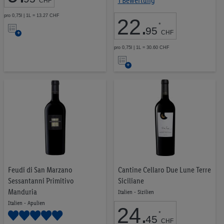
1 Bewertung
CHF
pro 0,75l | 1L = 13.27 CHF
22
.
Auf
*
95
CHF
die
pro 0,75l | 1L = 30.60 CHF
Merkliste
Auf
die
Merkliste
Feudi di San Marzano
Cantine Cellaro Due Lune Terre
Sessantanni Primitivo
Siciliane
Manduria
Italien - Sizilien
Italien - Apulien
24
.
*
45
CHF