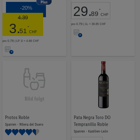
29
.
-20%
*
89
CHF
4.39
3
.
pro 0,75l | 1L = 39.85 CHF
*
Auf
51
CHF
die
pro 0,75l | LP 1l = 4.68 CHF
Auf
Merkliste
die
Merkliste
Protos Roble
Pata Negra Toro DO
Tempranillo Roble
Spanien - Ribera del Duero
Spanien - Kastilien-León