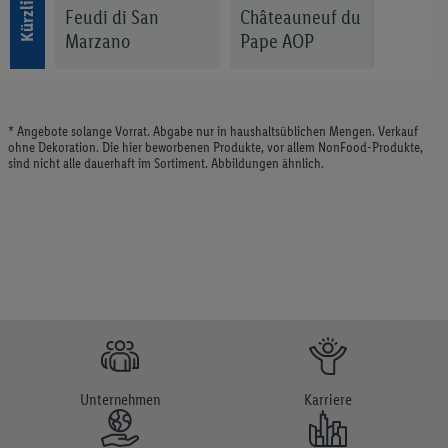
Prot
Feudi di San
Châteauneuf du
Marzano
Pape AOP
Sessantanni
Primitivo Manduria
* Angebote solange Vorrat. Abgabe nur in haushaltsüblichen Mengen. Verkauf
ohne Dekoration. Die hier beworbenen Produkte, vor allem NonFood-Produkte,
sind nicht alle dauerhaft im Sortiment. Abbildungen ähnlich.
Unternehmen
Karriere