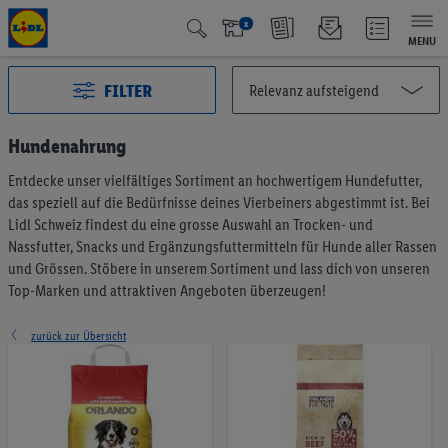
x
MENU
FILTER
Hundenahrung
Entdecke unser vielfältiges Sortiment an hochwertigem Hundefutter,
Alle Kategorien
2993
das speziell auf die Bedürfnisse deines Vierbeiners abgestimmt ist. Bei
Aktuelle Aktionen
127
Lidl Schweiz findest du eine grosse Auswahl an Trocken- und
Qualité Suisse
438
Nassfutter, Snacks und Ergänzungsfuttermitteln für Hunde aller Rassen
und Grössen. Stöbere in unserem Sortiment und lass dich von unseren
Fairtrade
40
Top-Marken und attraktiven Angeboten überzeugen!
Testsieger
65
Vegan & Vegetarisch
6
zurück zur Übersicht
Früchte & Gemüse
196
Brot & Backwaren
191
Müesli & Brotaufstrich
57
Kaffee & Tee
75
Milchprodukte & Eier
375