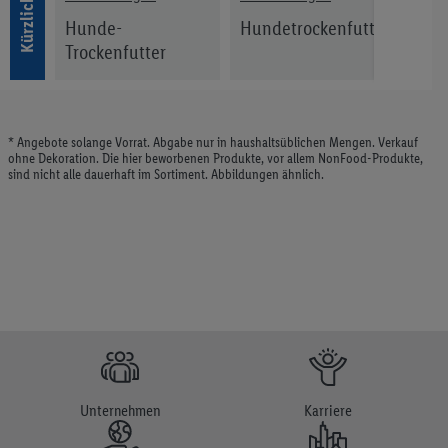
widerrufen, findest du in unseren
Datenschutzbestimmungen
.
de-
Hunde-
Hundetrockenfutter
Pure
Die Impressen findest du hier.
Trockenfutter
* Angebote solange Vorrat. Abgabe nur in haushaltsüblichen Mengen. Verkauf
ohne Dekoration. Die hier beworbenen Produkte, vor allem NonFood-Produkte,
sind nicht alle dauerhaft im Sortiment. Abbildungen ähnlich.
Unternehmen
Karriere