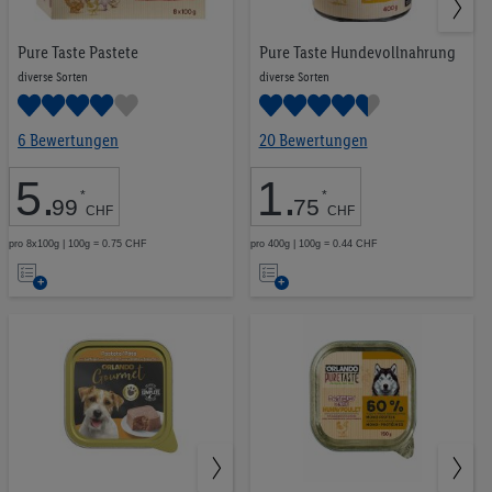
Tabakwaren
23
Pflanzliche Proteine
9
Pure Taste Pastete
Pure Taste Hundevollnahrung
Ausgewogene Snacks
33
diverse Sorten
diverse Sorten
6 Bewertungen
20 Bewertungen
5
.
1
.
*
*
99
75
CHF
CHF
CHF 0.00
CHF 9.99
pro 8x100g | 100g = 0.75 CHF
pro 400g | 100g = 0.44 CHF
Auf
Auf
die
die
LOS
Merkliste
Merkliste