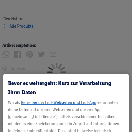
Cien Nature
Alle Produkte
Artikel empfehlen:
Drucken
Bevor es weitergeht: Kurz zur Verarbeitung
Ihrer Daten
Wir als
Betreiber der Lidl-Webseiten und Lidl-App
verarbeiten
deine Daten auf unseren Webseiten und unserer App
(gemeinsam: „Lidl-Dienste“) mittels verschiedener Techniken,
* Angebote solange Vorrat. Abgabe nur in haushaltsüblichen Mengen. Verkauf
mit denen eine Speicherung und ein Zugriff auf Informationen
ohne Dekoration. Die hier beworbenen Produkte, vor allem NonFood-Produkte,
sind nicht alle dauerhaft im Sortiment. Abbildungen ähnlich.
in deinem Endgerät erfolgt. Diese sind teilweise technisch