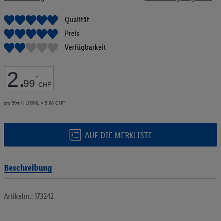
Bildgalerie
springen
Qualität
Preis
Verfügbarkeit
2
.
*
99
CHF
pro 50ml | 100ML = 5.98 CHF
AUF DIE MERKLISTE
Beschreibung
Artikelnr.: 173242