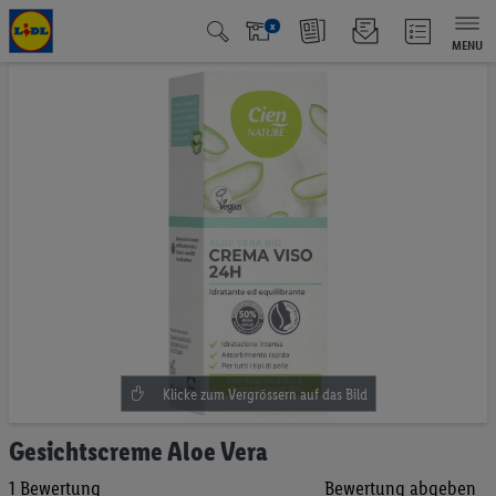
x
MENU
Zum
Ende
der
Bildgalerie
springen
Zum
Gesichtscreme Aloe Vera
Anfang
1
Bewertung
Bewertung abgeben
der