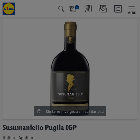
x
MENU
Zum
Ende
der
Bildgalerie
springen
Zum
Susumaniello Puglia IGP
Anfang
der
Italien - Apulien