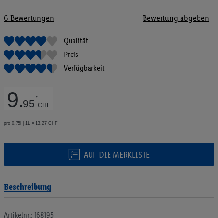
Bildgalerie
springen
6
Bewertungen
Bewertung abgeben
Qualität
Preis
Verfügbarkeit
9
.
*
95
CHF
pro 0,75l | 1L = 13.27 CHF
AUF DIE MERKLISTE
Beschreibung
Artikelnr.: 168195