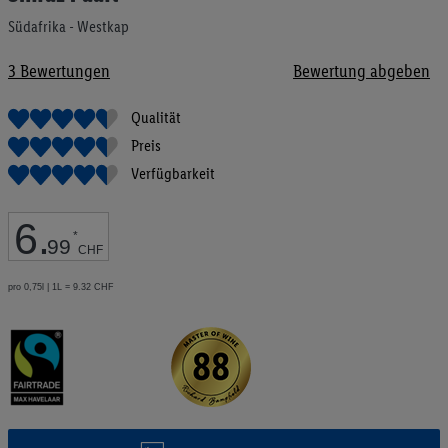
Bildgalerie
Südafrika - Westkap
springen
3
Bewertungen
Bewertung abgeben
Qualität
Preis
Verfügbarkeit
6
.
*
99
CHF
pro 0,75l | 1L = 9.32 CHF