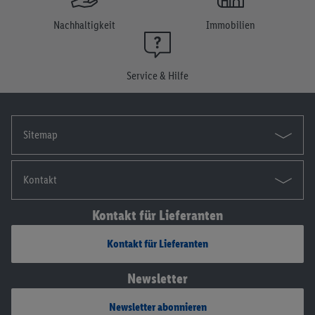
Einwilligung jederzeit mit Wirkung für die Zukunft zu
widerrufen, findest du in unseren
Datenschutzbestimmungen
.
Nachhaltigkeit
Immobilien
Die Impressen findest du hier.
Service & Hilfe
Sitemap
Kontakt
Kontakt für Lieferanten
Kontakt für Lieferanten
Newsletter
Newsletter abonnieren