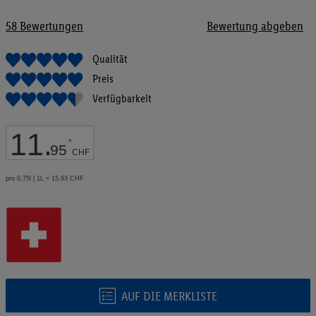
Bildgalerie
springen
58
Bewertungen
Bewertung abgeben
Qualität
Preis
Verfügbarkeit
11
.
*
95
CHF
pro 0,75l | 1L = 15.93 CHF
AUF DIE MERKLISTE