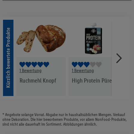
Convenience
143
Fleisch
297
Fische
41
Pasta & Reis
47
Kürzlich bewertete Produkte
Gewürze & Öle
135
Konserven
106
Tiefkühlprodukte
219
Süssigkeiten & Snacks
321
Alkoholfreie Getränke
152
Bier
36
1 Bewertung
1 Bewertung
1 Be
Wein & Sekt
130
r
Ruchmehl Knopf
High Protein Püree
Pro 
Spirituosen & Liköre
51
Wirk
Haushalt & Reinigung
137
Kosmetik & Pflege
173
Baby
51
Tiernahrung
42
* Angebote solange Vorrat. Abgabe nur in haushaltsüblichen Mengen. Verkauf
Tabakwaren
23
ohne Dekoration. Die hier beworbenen Produkte, vor allem NonFood-Produkte,
sind nicht alle dauerhaft im Sortiment. Abbildungen ähnlich.
Pflanzliche Proteine
9
Ausgewogene Snacks
33