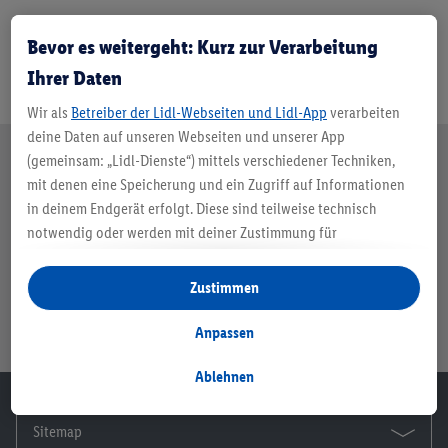
Bevor es weitergeht: Kurz zur Verarbeitung
Ihrer Daten
Wir als
Betreiber der Lidl-Webseiten und Lidl-App
verarbeiten
deine Daten auf unseren Webseiten und unserer App
(gemeinsam: „Lidl-Dienste“) mittels verschiedener Techniken,
mit denen eine Speicherung und ein Zugriff auf Informationen
Unternehmen
Karriere
in deinem Endgerät erfolgt. Diese sind teilweise technisch
notwendig oder werden mit deiner Zustimmung für
komfortable Einstellungen, zur Statistik-Erstellung oder für
Nachhaltigkeit
Immobilien
personalisierte Werbung innerhalb und außerhalb der Lidl-
Zustimmen
Dienste verwendet. Sofern du Teilnehmer des Lidl Plus-
Programms bist, werden für diese Zwecke auch Daten aus
Anpassen
Service & Hilfe
deinem Filial-Kaufverhalten verarbeitet.
Unter „Anpassen“ kannst du einzelne Verwendungszwecke
Ablehnen
zulassen und weitere Angaben zu den Datenverarbeitungen
finden.
Sitemap