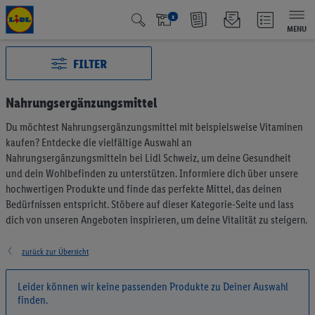
x
MENU
FILTER
Nahrungsergänzungsmittel
Du möchtest Nahrungsergänzungsmittel mit beispielsweise Vitaminen
Alle Kategorien
3010
kaufen? Entdecke die vielfältige Auswahl an
Aktuelle Aktionen
136
Nahrungsergänzungsmitteln bei Lidl Schweiz, um deine Gesundheit
Qualité Suisse
440
und dein Wohlbefinden zu unterstützen. Informiere dich über unsere
hochwertigen Produkte und finde das perfekte Mittel, das deinen
Fairtrade
40
Bedürfnissen entspricht. Stöbere auf dieser Kategorie-Seite und lass
Testsieger
66
dich von unseren Angeboten inspirieren, um deine Vitalität zu steigern.
Vegan & Vegetarisch
6
Früchte & Gemüse
197
zurück zur Übersicht
Brot & Backwaren
200
Müesli & Brotaufstrich
56
Leider können wir keine passenden Produkte zu Deiner Auswahl
Kaffee & Tee
73
finden.
Milchprodukte & Eier
373