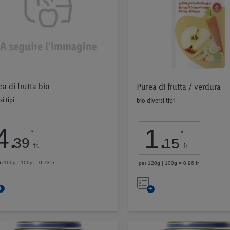
a di frutta bio
Purea di frutta / verdura
si tipi
bio diversi tipi
4
.
1
.
*
*
39
15
fr.
fr.
6x100g | 100g = 0,73 fr.
per 120g | 100g = 0,96 fr.
Nell’elenco
Nell’elenco