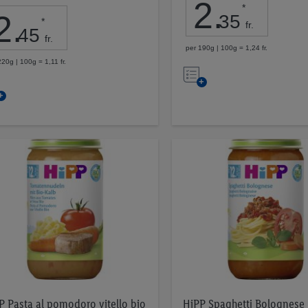
2
.
*
2
.
35
*
fr.
45
fr.
per 190g | 100g = 1,24 fr.
220g | 100g = 1,11 fr.
Nell’elenco
Nell’elenco
P Pasta al pomodoro vitello bio
HiPP Spaghetti Bolognese 