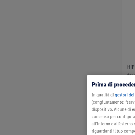
0,00 CHF
36,99 CHF
VAI
HiPP
dopo
Prima di proceder
In qualità di
gestori dei 
(congiuntamente: “servi
dispositivo. Alcune di e
per 
consenso per configurare
all’interno e all’esterno
riguardanti il tuo compo