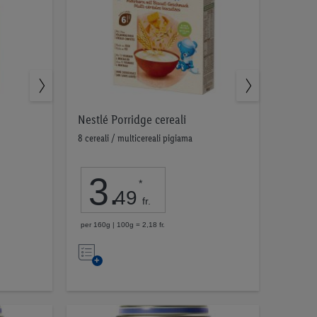
Nestlé Porridge cereali
8 cereali / multicereali pigiama
3
.
*
49
fr.
per 160g | 100g = 2,18 fr.
Nell’elenco