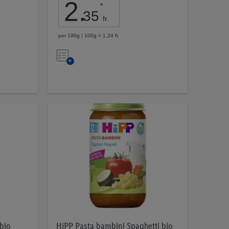
2
.
*
35
fr.
per 190g | 100g = 1,24 fr.
Nell’elenco
bio
HiPP Pasta bambini Spaghetti bio