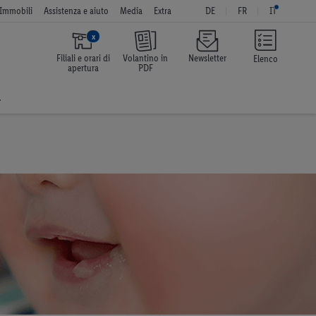
Immobili
Assistenza e aiuto
Media
Extra
DE
FR
IT
x
Filiali e orari di
Volantino in
Newsletter
Elenco
apertura
PDF
a