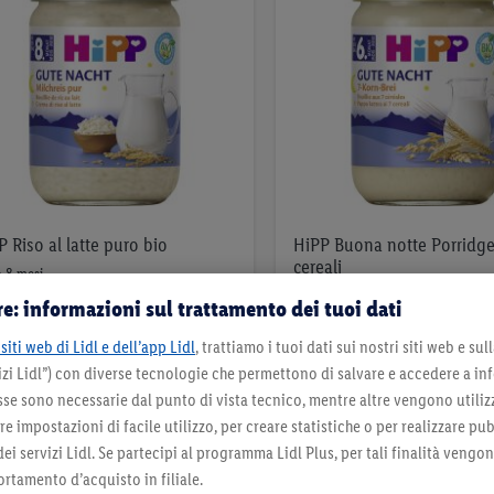
 Riso al latte puro bio
HiPP Buona notte Porridge
cereali
 8 mesi
bio, dopo 6 mesi
e: informazioni sul trattamento dei tuoi dati
2
.
*
siti web di Lidl e dell’app Lidl
, trattiamo i tuoi dati sui nostri siti web e su
2
.
09
*
zi Lidl”) con diverse tecnologie che permettono di salvare e accedere a in
fr.
09
fr.
sse sono necessarie dal punto di vista tecnico, mentre altre vengono utiliz
190g | 100g = 1,10 fr.
 impostazioni di facile utilizzo, per creare statistiche o per realizzare pu
per 190g | 100g = 1,10 fr.
Nell’elenco
 dei servizi Lidl. Se partecipi al programma Lidl Plus, per tali finalità vengo
Nell’elenco
rtamento d’acquisto in filiale.