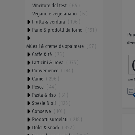
Vincitore del test
65
Vegano e vegetariano
6
Frutta & verdura
196
Pane & prodotti da forno
191
Pur
diver
Müesli & creme da spalmare
57
Caffè & tè
75
Latticini & uova
375
Convenience
144
Carne
296
per 
Pesce
44
Pasta & riso
51
Spezie & oli
123
Conserve
101
Prodotti surgelati
218
Dolci & snack
322