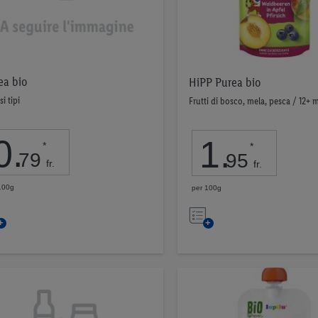
ea bio
HiPP Purea bio
si tipi
Frutti di bosco, mela, pesca / 12+ 
0
.
1
.
*
*
79
95
fr.
fr.
100g
per 100g
Nell’elenco
Nell’elenco