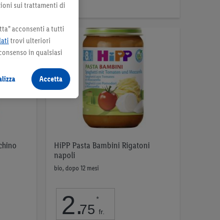
ioni sui trattamenti di
ta” acconsenti a tutti
dati
trovi ulteriori
 consenso in qualsiasi
lizza
Accetta
chino
HiPP Pasta Bambini Rigatoni
napoli
bio, dopo 12 mesi
2
.
*
75
fr.