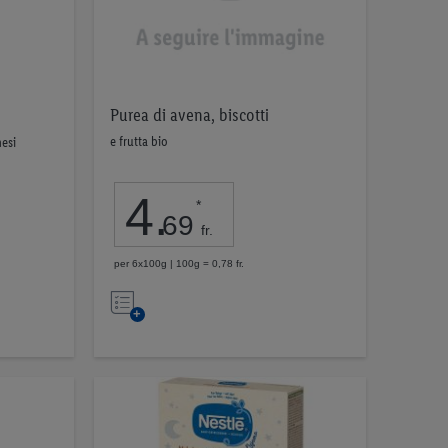
Purea di avena, biscotti
e frutta bio
mesi
4
.
*
69
fr.
per 6x100g | 100g = 0,78 fr.
Nell’elenco