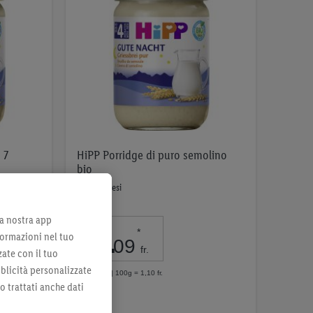
 7
HiPP Porridge di puro semolino
bio
dopo 4 mesi
lla nostra app
2
.
*
formazioni nel tuo
09
fr.
zate con il tuo
bblicità personalizzate
per 190g | 100g = 1,10 fr.
no trattati anche dati
Nell’elenco