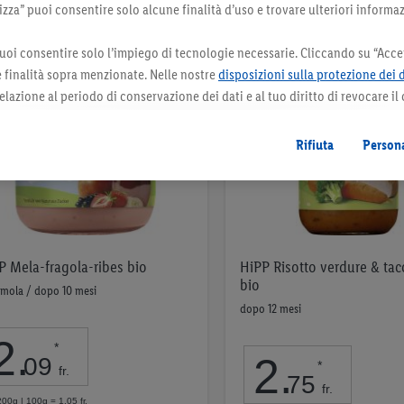
za” puoi consentire solo alcune finalità d’uso e trovare ulteriori informaz
uoi consentire solo l’impiego di tecnologie necessarie. Cliccando su “Accet
le finalità sopra menzionate. Nelle nostre
disposizioni sulla protezione dei 
elazione al periodo di conservazione dei dati e al tuo diritto di revocare il
 il futuro.
Le note legali sono disponibili qui.
Rifiuta
Persona
P Mela-fragola-ribes bio
HiPP Risotto verdure & tac
bio
emola / dopo 10 mesi
dopo 12 mesi
2
.
*
2
.
09
*
fr.
75
fr.
200g | 100g = 1,05 fr.