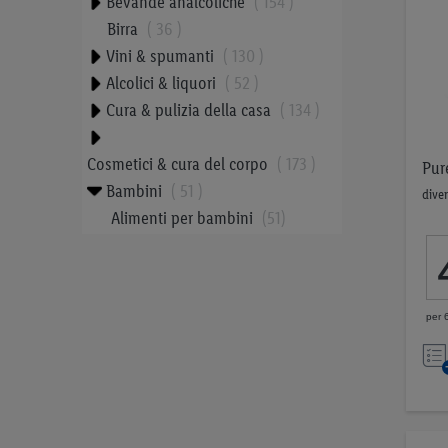
Bevande analcoliche
154
Birra
36
Vini & spumanti
130
Alcolici & liquori
52
Cura & pulizia della casa
134
Cosmetici & cura del corpo
173
Pure
Bambini
51
diver
Alimenti per bambini
51
Cibo per animali
42
Tabacchi
23
Proteine vegetali
9
per 
Snack equilibrati
33
Prezzo