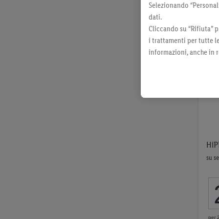
Selezionando “Personaliz
dati.
Cliccando su “Rifiuta” p
i trattamenti per tutte 
informazioni, anche in r
momento con effetto per
HiP
su s
per 