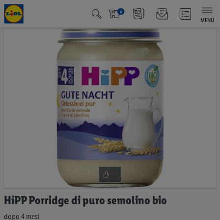
x
MENU
Vai
alla
fine
della
galleria
di
immagini
Vai
HiPP Porridge di puro semolino bio
all'inizio
della
dopo 4 mesi