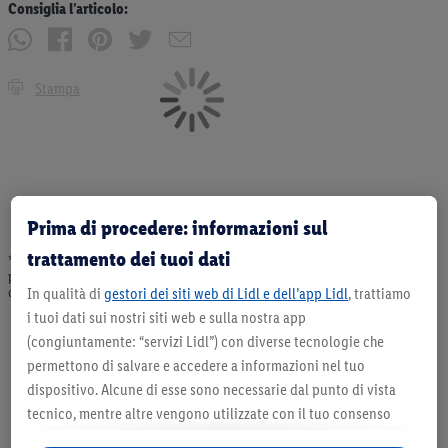
Consiglia l’articolo:
Stampa
Prima di procedere: informazioni sul
trattamento dei tuoi dati
* Offerta valida fino ad esaurimento scorte. Tutti i prezzi senza decorazioni. I
prodotti qui reclamizzati, soprattutto quelli non-food, non fanno sempre parte
dell’assortimento. Ill. dimostrativa.
In qualità di
gestori dei siti web di Lidl e dell’app Lidl
, trattiamo
i tuoi dati sui nostri siti web e sulla nostra app
(congiuntamente: “servizi Lidl”) con diverse tecnologie che
permettono di salvare e accedere a informazioni nel tuo
dispositivo. Alcune di esse sono necessarie dal punto di vista
tecnico, mentre altre vengono utilizzate con il tuo consenso
per configurare impostazioni di facile utilizzo, per creare