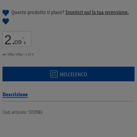
galleria
di
Questo prodotto ti piace?
Inserisci qui la tua recensione.
immagini
2
.
*
09
fr.
per 190g | 100g = 1,10 fr.
NELL’ELENCO
Descrizione
Cod. articolo: 5113583