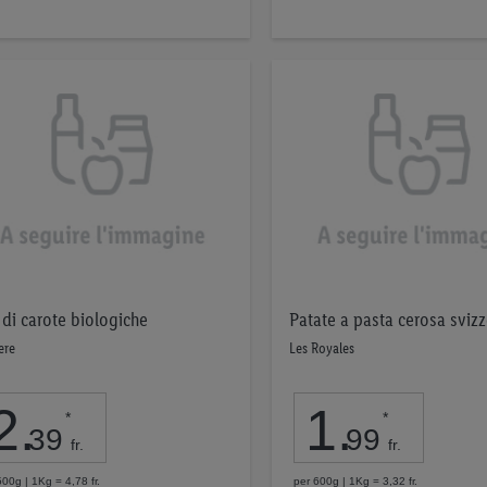
 di carote biologiche
Patate a pasta cerosa svizz
ere
Les Royales
2
.
1
.
*
*
39
99
fr.
fr.
500g | 1Kg = 4,78 fr.
per 600g | 1Kg = 3,32 fr.