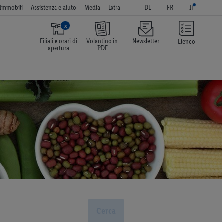
Immobili
Assistenza e aiuto
Media
Extra
DE
FR
IT
x
Filiali e orari di
Volantino in
Newsletter
Elenco
apertura
PDF
a
Cerca