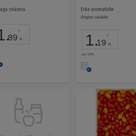
tuga svizzera
Erbe aromatiche
Origine: variabile
1
.
*
1
.
89
*
fr.
19
fr.
1
per 1Stk.
Nell’elenco
Nell’elenco