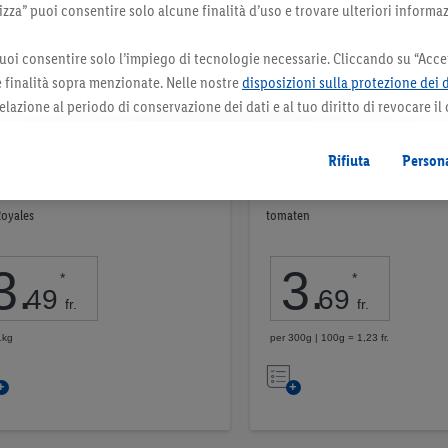
za” puoi consentire solo alcune finalità d’uso e trovare ulteriori informaz
uoi consentire solo l’impiego di tecnologie necessarie. Cliccando su “Accet
le finalità sopra menzionate. Nelle nostre
disposizioni sulla protezione dei 
elazione al periodo di conservazione dei dati e al tuo diritto di revocare il
 il futuro.
Le note legali sono disponibili qui.
Rifiuta
Persona
ate Les Royales svizzere
Pomodorini svizzere
Royales
tomaten
3
.
3
.
*
*
49
69
fr.
fr.
1kg
per 300g | 100g = 1,23 fr.
Nell’elenco
Nell’elenco