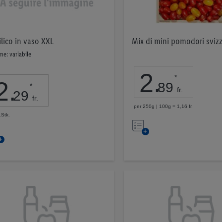
ilico in vaso XXL
Mix di mini pomodori svizz
ne: variabile
2
.
*
2
.
89
*
fr.
29
fr.
per 250g | 100g = 1,16 fr.
1Stk.
Nell’elenco
Nell’elenco