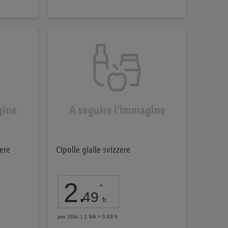
ere
Cipolle gialle svizzere
2
.
*
49
fr.
per 3Stk. | 1 Stk = 0,83 fr.