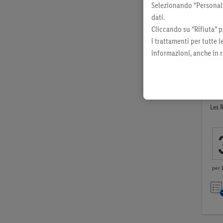
Selezionando “Personaliz
dati.
Cliccando su “Rifiuta” p
i trattamenti per tutte 
informazioni, anche in r
momento con effetto per
Pat
Les 
per 