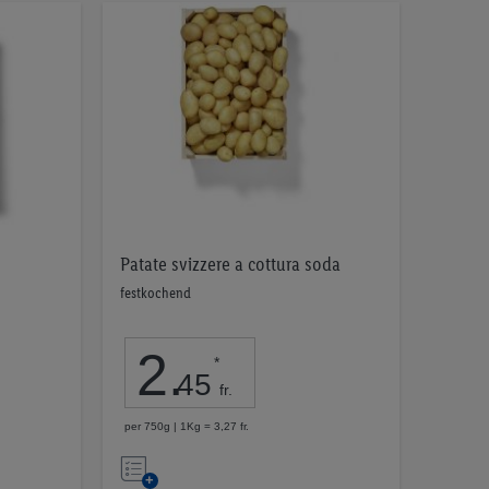
Patate svizzere a cottura soda
festkochend
2
.
*
45
fr.
per 750g | 1Kg = 3,27 fr.
Nell’elenco