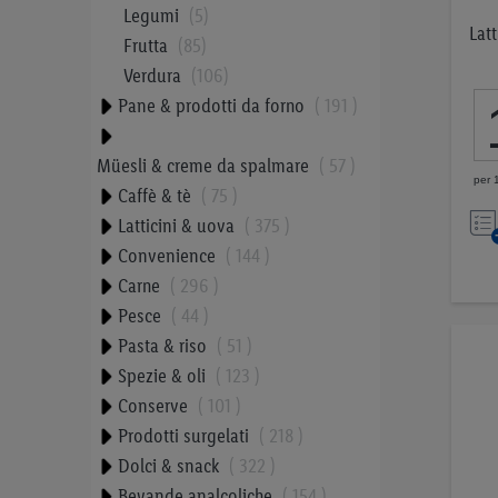
Legumi
5
Lat
Frutta
85
Verdura
106
Pane & prodotti da forno
191
Müesli & creme da spalmare
57
per 
Caffè & tè
75
Latticini & uova
375
Convenience
144
Carne
296
Pesce
44
Pasta & riso
51
Spezie & oli
123
Conserve
101
Prodotti surgelati
218
Dolci & snack
322
Bevande analcoliche
154