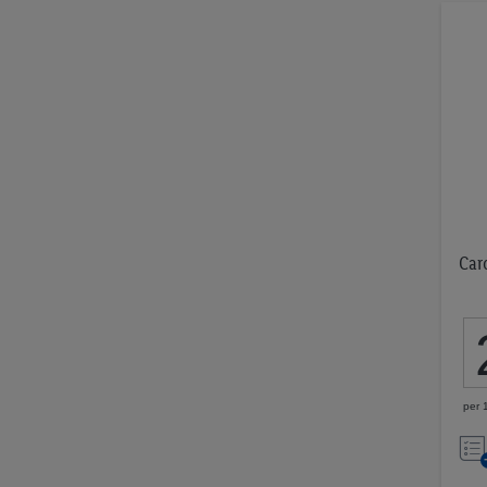
Car
per 1