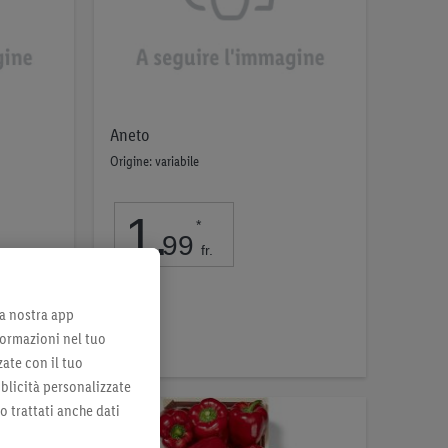
Aneto
Origine: variabile
1
.
*
99
fr.
per 1Stk.
lla nostra app
Nell’elenco
formazioni nel tuo
zate con il tuo
bblicità personalizzate
no trattati anche dati