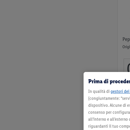
VAI
Pep
Origi
Prima di proceder
per 
In qualità di
gestori dei 
(congiuntamente: “servi
dispositivo. Alcune di e
consenso per configurare
all’interno e all’esterno
riguardanti il tuo compo