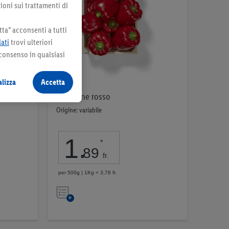
ioni sui trattamenti di
ta” acconsenti a tutti
dati
trovi ulteriori
 consenso in qualsiasi
lizza
Accetta
Peperone rosso
Origine: variabile
1
.
*
89
fr.
per 500g | 1Kg = 3,78 fr.
Nell’elenco