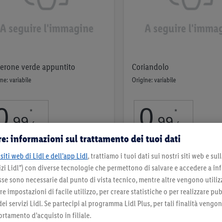
erone verde appuntito
Coriandolo
ne: variabile
Origine: variabile
0
.
0
.
*
*
99
99
fr.
fr.
e: informazioni sul trattamento dei tuoi dati
200g | 100g = 0,50 fr.
per 25g
siti web di Lidl e dell’app Lidl
, trattiamo i tuoi dati sui nostri siti web e su
Nell’elenco
Nell’elenco
zi Lidl”) con diverse tecnologie che permettono di salvare e accedere a in
sse sono necessarie dal punto di vista tecnico, mentre altre vengono utiliz
 impostazioni di facile utilizzo, per creare statistiche o per realizzare pu
 dei servizi Lidl. Se partecipi al programma Lidl Plus, per tali finalità vengo
rtamento d’acquisto in filiale.