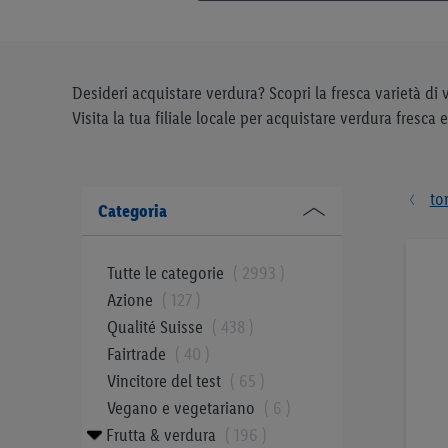
Desideri acquistare verdura? Scopri la fresca varietà di v
Visita la tua filiale locale per acquistare verdura fresca e
to
Categoria
Tutte le categorie
2993
Azione
127
Qualité Suisse
438
Fairtrade
40
Vincitore del test
65
Vegano e vegetariano
6
Frutta & verdura
196