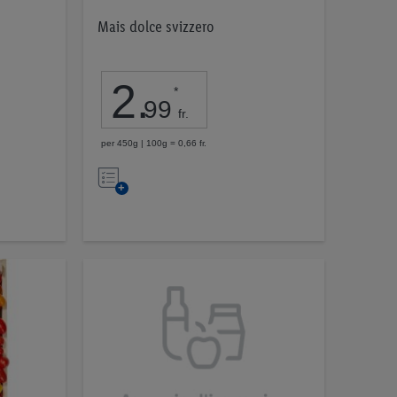
Mais dolce svizzero
2
.
*
99
fr.
per 450g | 100g = 0,66 fr.
Nell’elenco