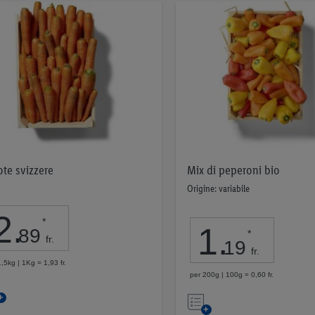
ote svizzere
Mix di peperoni bio
Origine: variabile
2
.
*
1
.
89
*
fr.
19
fr.
,5kg | 1Kg = 1,93 fr.
per 200g | 100g = 0,60 fr.
Nell’elenco
Nell’elenco