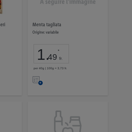
Menta tagliata
eri
Origine: variabile
1
.
*
49
fr.
per 40g | 100g = 3,73 fr.
Nell’elenco