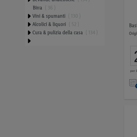
Birra
36
Vini & spumanti
130
Alcolici & liquori
52
Bas
Cura & pulizia della casa
134
Origi
Cosmetici & cura del corpo
173
Bambini
51
Cibo per animali
42
per 
Tabacchi
23
Proteine vegetali
9
Snack equilibrati
33
Prezzo
0,00 CHF
6,99 CHF