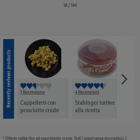
18 / 144
Recently reviews products
1 Recensione
4 Recensioni
2 Rec
Cappelletti con
Stabinger tortine
Gira
prosciutto crudo
alla ricotta
* Offerta valida fino ad esaurimento scorte. Tutti i prezzi senza decorazioni. I