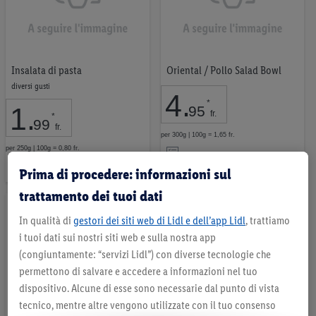
Insalata di pasta
Oriental / Pollo Salad Bowl
diversi gusti
4
.
*
1
.
95
fr.
*
99
fr.
per 300g | 100g = 1,65 fr.
Nell’elenco
per 250g | 100g = 0,80 fr.
Nell’elenco
Prima di procedere: informazioni sul
trattamento dei tuoi dati
In qualità di
gestori dei siti web di Lidl e dell’app Lidl
, trattiamo
i tuoi dati sui nostri siti web e sulla nostra app
(congiuntamente: “servizi Lidl”) con diverse tecnologie che
permettono di salvare e accedere a informazioni nel tuo
dispositivo. Alcune di esse sono necessarie dal punto di vista
tecnico, mentre altre vengono utilizzate con il tuo consenso