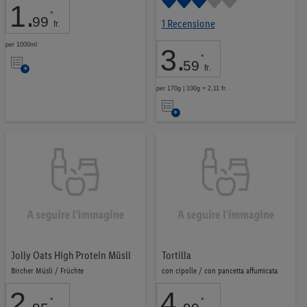
1
.
Snack equilibrati
33
*
99
1 Recensione
fr.
per 1000ml
3
.
Nell’elenco
*
59
fr.
per 170g | 100g = 2,11 fr.
0,00 CHF
7,99 CHF
Nell’elenco
VAI
Jolly Oats High Protein Müsli
Tortilla
Bircher Müsli / Früchte
con cipolle / con pancetta affumicata
2
.
4
.
*
*