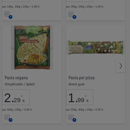
per 140g, 100g | 100g = 2,49 fr.
per 265g, 245g | 100g = 1,49 fr.
Nell’elenco
Nell’elenco
Pasta vegana
Pasta per pizza
Schupfnudeln / Spätzli
diversi gusti
2
.
1
.
*
*
29
99
fr.
fr.
per 500g | 100g = 0,46 fr.
per 550g, 400g | 100g = 0,50 fr.
Nell’elenco
Nell’elenco