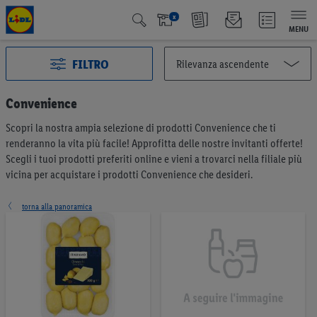
x
MENU
FILTRO
Convenience
Scopri la nostra ampia selezione di prodotti Convenience che ti
Tutte le categorie
2993
renderanno la vita più facile! Approfitta delle nostre invitanti offerte!
Azione
127
Scegli i tuoi prodotti preferiti online e vieni a trovarci nella filiale più
Qualité Suisse
438
vicina per acquistare i prodotti Convenience che desideri.
Fairtrade
40
Vincitore del test
65
torna alla panoramica
Vegano e vegetariano
6
Frutta & verdura
196
Pane & prodotti da forno
191
Müesli & creme da spalmare
57
Caffè & tè
75
Latticini & uova
375