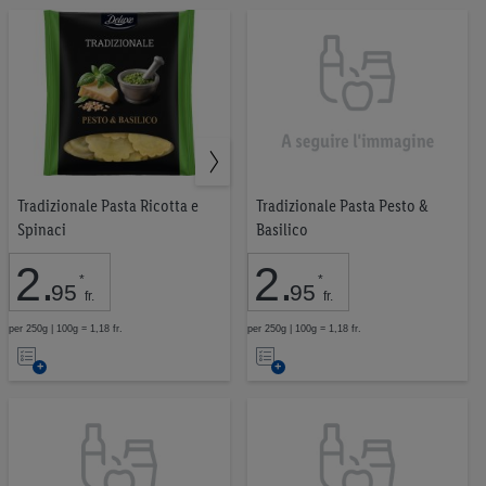
Tradizionale Pasta Pesto &
Tradizionale Pasta Ricotta e
Basilico
Spinaci
2
.
2
.
*
*
95
95
fr.
fr.
per 250g | 100g = 1,18 fr.
per 250g | 100g = 1,18 fr.
Nell’elenco
Nell’elenco