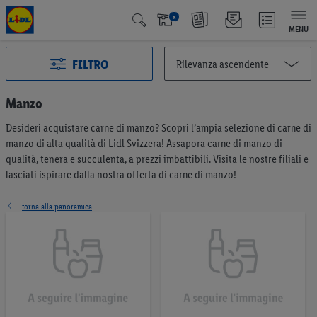
x
MENU
FILTRO
Manzo
Desideri acquistare carne di manzo? Scopri l’ampia selezione di carne di
Tutte le categorie
2993
manzo di alta qualità di Lidl Svizzera! Assapora carne di manzo di
Azione
127
qualità, tenera e succulenta, a prezzi imbattibili. Visita le nostre filiali e
Qualité Suisse
438
lasciati ispirare dalla nostra offerta di carne di manzo!
Fairtrade
40
Vincitore del test
65
torna alla panoramica
Vegano e vegetariano
6
Frutta & verdura
196
Pane & prodotti da forno
191
Müesli & creme da spalmare
57
Caffè & tè
75
Latticini & uova
375