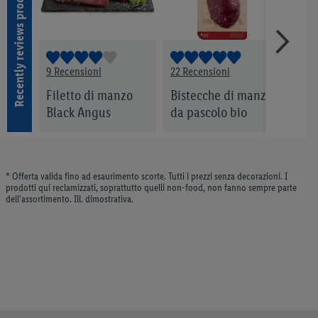
Recently reviews products
9 Recensioni
22 Recensioni
59 Re
a di
Filetto di manzo
Bistecche di manzo
Ceva
Black Angus
da pascolo bio
* Offerta valida fino ad esaurimento scorte. Tutti i prezzi senza decorazioni. I
prodotti qui reclamizzati, soprattutto quelli non-food, non fanno sempre parte
dell’assortimento. Ill. dimostrativa.