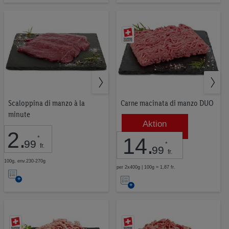
Scaloppina di manzo à la
Carne macinata di manzo DUO
minute
Aktion
2
.
14
.
*
99
*
fr.
99
fr.
100g, env.230-270g
per 2x400g | 100g = 1,87 fr.
Nell’elenco
Nell’elenco