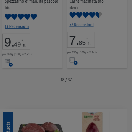
Spezzatino di man. da pascolo
Carne macinata bio
bio
classic
77 Recensioni
13 Recensioni
7
.
9
.
*
*
85
49
fr.
fr.
per 350g | 100g = 2,24 fr.
per 350g | 100g = 2,71 fr.
Nell’elenco
Nell’elenco
18 / 37