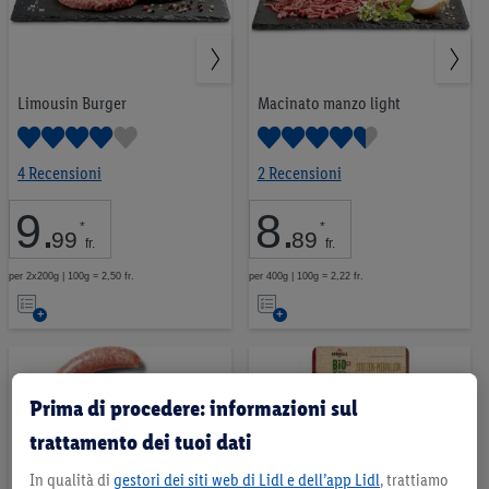
Limousin Burger
Macinato manzo light
4 Recensioni
2 Recensioni
9
.
8
.
*
*
99
89
fr.
fr.
per 2x200g | 100g = 2,50 fr.
per 400g | 100g = 2,22 fr.
Nell’elenco
Nell’elenco
Prima di procedere: informazioni sul
trattamento dei tuoi dati
In qualità di
gestori dei siti web di Lidl e dell’app Lidl
, trattiamo