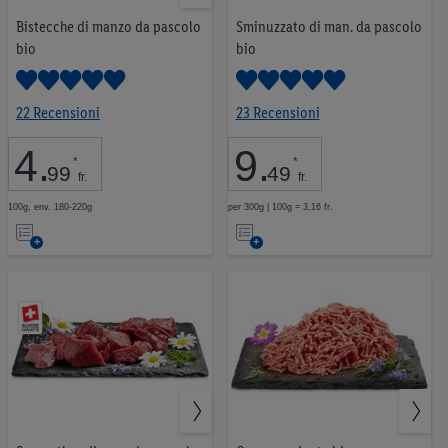
momento con effetto per il futuro.
Le note legali sono
Bistecche di manzo da pascolo
Sminuzzato di man. da pascolo
disponibili qui.
bio
bio
22 Recensioni
23 Recensioni
4
.
9
.
*
*
99
49
fr.
fr.
100g, env. 180-220g
per 300g | 100g = 3,16 fr.
Nell’elenco
Nell’elenco