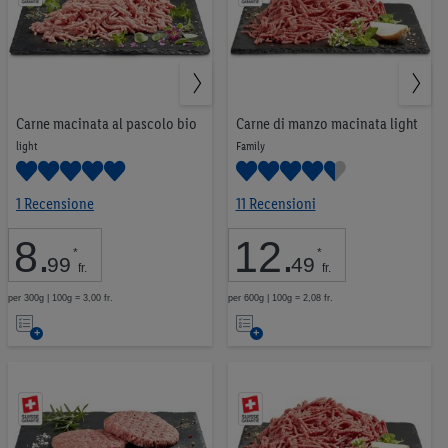
Carne macinata al pascolo bio
Carne di manzo macinata light
light
Family
1 Recensione
11 Recensioni
8
.
12
.
*
*
99
49
fr.
fr.
per 300g | 100g = 3,00 fr.
per 600g | 100g = 2,08 fr.
Nell’elenco
Nell’elenco