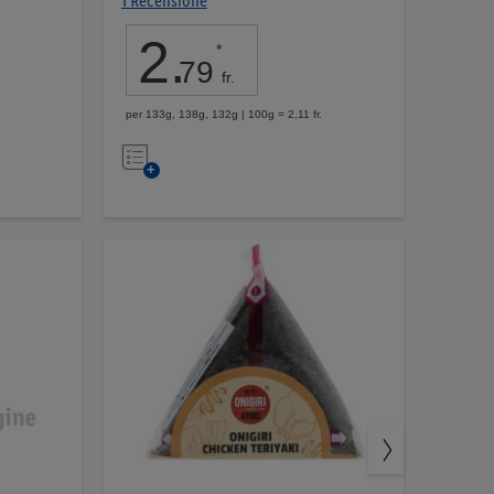
1 Recensione
2
.
*
79
fr.
per 133g, 138g, 132g | 100g = 2,11 fr.
Nell’elenco