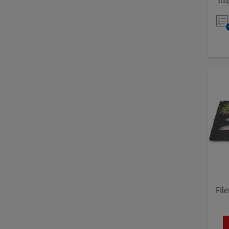
100g
File