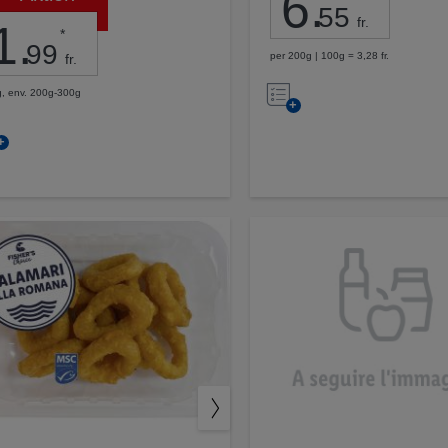
6
.
55
fr.
1
.
*
99
per 200g | 100g = 3,28 fr.
fr.
Nell’elenco
, env. 200g-300g
Nell’elenco