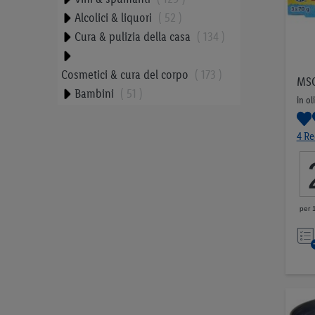
Alcolici & liquori
52
Cura & pulizia della casa
134
Cosmetici & cura del corpo
173
MSC
Bambini
51
in ol
Cibo per animali
42
Tabacchi
23
4 Re
Proteine vegetali
9
Snack equilibrati
33
per 
Prezzo
1,00 CHF
17,99 CHF