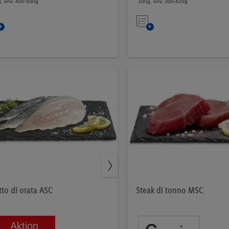
, env. 400-500g
100g, env. 300-420g
Nell’elenco
Nell’elenco
tto di orata ASC
Steak di tonno MSC
Aktion
*