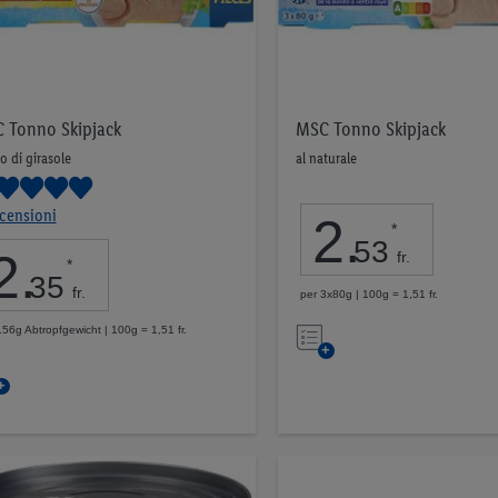
 Tonno Skipjack
MSC Tonno Skipjack
io di girasole
al naturale
censioni
2
.
*
53
2
.
fr.
*
35
fr.
per 3x80g | 100g = 1,51 fr.
Nell’elenco
156g Abtropfgewicht | 100g = 1,51 fr.
Nell’elenco