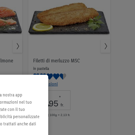
salmone
Filetti di merluzzo MSC
in pastella
12 Recensioni
lla nostra app
5
.
*
95
formazioni nel tuo
fr.
zate con il tuo
per 280g | 100g = 2,13 fr.
bblicità personalizzate
no trattati anche dati
Nell’elenco