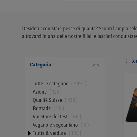
Desideri acquistare pesce di qualità? Scopri l’ampia selezi
a trovarci in una delle nostre filiali e lasciati conquista
to
Categoria
Tutte le categorie
2991
Azione
125
Qualité Suisse
438
Fairtrade
40
Vincitore del test
66
Vegano e vegetariano
6
Frutta & verdura
195