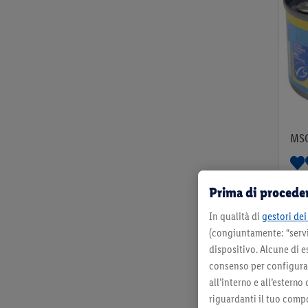
VAI
Manufacturer
Fisher's Choice
18
Nixe
11
MSC
Rio Mare
5
4 Re
Fischerstolz
2
Prima di proceder
select & go
2
In qualità di
gestori dei 
(congiuntamente: “servi
Deluxe
1
dispositivo. Alcune di e
per 
consenso per configurare
Sushi4You
1
all’interno e all’esterno
riguardanti il tuo compo