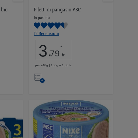
 bio
Filetti di pangasio ASC
in pastella
12 Recensioni
3
.
*
79
fr.
per 240g | 100g = 1,58 fr.
Nell’elenco