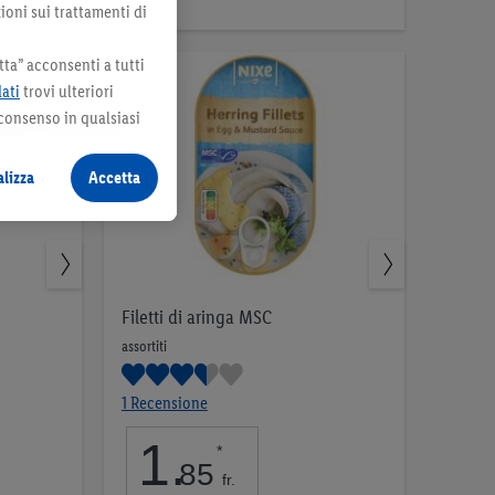
ioni sui trattamenti di
ta” acconsenti a tutti
dati
trovi ulteriori
 consenso in qualsiasi
lizza
Accetta
Filetti di aringa MSC
assortiti
1 Recensione
1
.
*
85
fr.