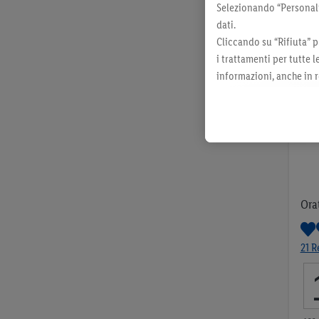
Selezionando “Personaliz
dati.
Cliccando su “Rifiuta” p
i trattamenti per tutte 
informazioni, anche in r
momento con effetto per
Ora
21 R