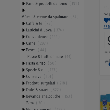
Pane & prodotti da forno
191
Fil
con 
Müesli & creme da spalmare
57
Caffè & tè
75
67 R
Latticini & uova
374
Convenience
144
Carne
297
Pesce
44
per 
Pesce & frutti di mare
44
Pasta & riso
50
Spezie & oli
123
Conserve
101
Prodotti surgelati
218
Dolci & snack
322
Bevande analcoliche
153
Birra
36
Vini & spumanti
129