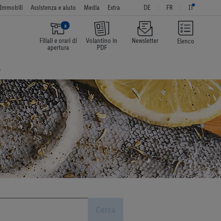
Immobili
Assistenza e aiuto
Media
Extra
DE
FR
IT
x
Filiali e orari di
Volantino in
Newsletter
Elenco
apertura
PDF
a
Cerca