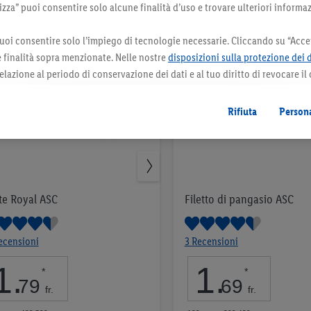
za” puoi consentire solo alcune finalità d’uso e trovare ulteriori informaz
uoi consentire solo l’impiego di tecnologie necessarie. Cliccando su “Accet
le finalità sopra menzionate. Nelle nostre
disposizioni sulla protezione dei 
elazione al periodo di conservazione dei dati e al tuo diritto di revocare il
 il futuro.
Le note legali sono disponibili qui.
Rifiuta
Persona
te Royal ASC
Filetto di pangasio ASC
ecensioni
3 Recensioni
1
.
1
.
*
*
79
69
fr.
fr.