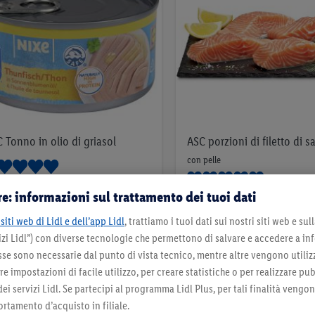
 Tonno in olio di griasol
ASC porzioni di filetto di 
con pelle
censioni
e: informazioni sul trattamento dei tuoi dati
15 Recensioni
1
.
*
siti web di Lidl e dell’app Lidl
, trattiamo i tuoi dati sui nostri siti web e su
17
.
35
*
fr.
49
zi Lidl”) con diverse tecnologie che permettono di salvare e accedere a in
fr.
sse sono necessarie dal punto di vista tecnico, mentre altre vengono utiliz
140g (Abtropfgewicht) | 100g = 0,96 fr.
per 4x125g | 100g = 3,50 fr.
 impostazioni di facile utilizzo, per creare statistiche o per realizzare pu
Nell’elenco
 dei servizi Lidl. Se partecipi al programma Lidl Plus, per tali finalità vengo
Nell’elenco
rtamento d’acquisto in filiale.