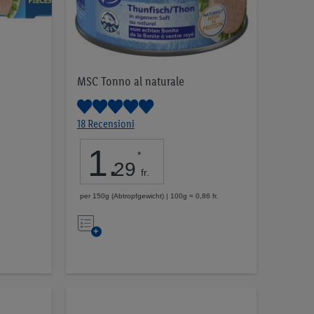
MSC Tonno al naturale
18 Recensioni
1
.
*
29
fr.
per 150g (Abtropfgewicht) | 100g = 0,86 fr.
Nell’elenco