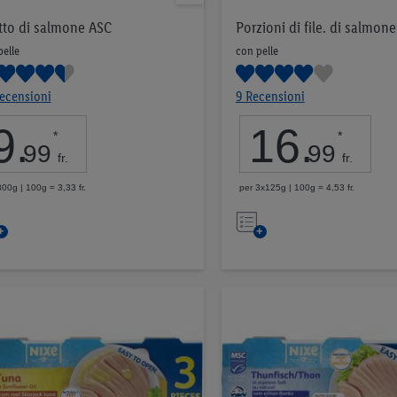
etto di salmone ASC
Porzioni di file. di salmone
pelle
con pelle
ecensioni
9 Recensioni
9
.
16
.
*
*
99
99
fr.
fr.
300g | 100g = 3,33 fr.
per 3x125g | 100g = 4,53 fr.
Nell’elenco
Nell’elenco