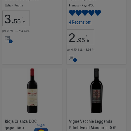
Italia - Puglia
Cibo per animali
42
Francia - Pays d'Oc
Tabacchi
23
3
.
*
Proteine vegetali
9
55
4 Recensioni
fr.
Snack equilibrati
33
per 0.75l | 1L = 4,73 fr.
2
.
Nell’elenco
*
95
fr.
per 0.75l | 1L = 3,93 fr.
Nell’elenco
0,00 CHF
29,99 CHF
VAI
Rioja Crianza DOC
Vigne Vecchie Leggenda
Primitivo di Manduria DOP
Spagna - Rioja