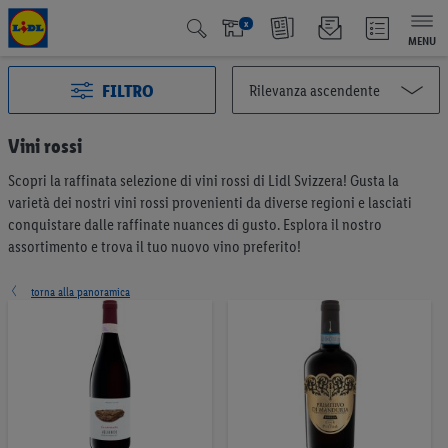
x
MENU
FILTRO
Vini rossi
Scopri la raffinata selezione di vini rossi di Lidl Svizzera! Gusta la
Tutte le categorie
2993
varietà dei nostri vini rossi provenienti da diverse regioni e lasciati
Azione
127
conquistare dalle raffinate nuances di gusto. Esplora il nostro
Qualité Suisse
439
assortimento e trova il tuo nuovo vino preferito!
Fairtrade
40
Vincitore del test
65
torna alla panoramica
Vegano e vegetariano
6
Frutta & verdura
196
Pane & prodotti da forno
191
Müesli & creme da spalmare
57
Caffè & tè
75
Latticini & uova
375