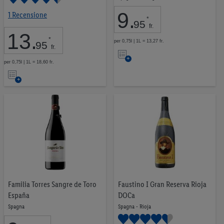
9
.
1 Recensione
*
95
fr.
13
.
*
per 0,75l | 1L = 13,27 fr.
95
fr.
Nell’elenco
per 0,75l | 1L = 18,60 fr.
Nell’elenco
Familia Torres Sangre de Toro
Faustino I Gran Reserva Rioja
España
DOCa
Spagna
Spagna - Rioja