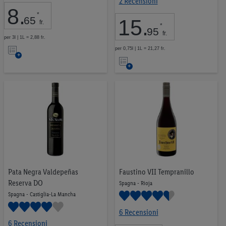
2 Recensioni
8
.
*
65
15
.
fr.
*
95
fr.
per 3l | 1L = 2,88 fr.
Nell’elenco
per 0,75l | 1L = 21,27 fr.
Nell’elenco
Pata Negra Valdepeñas
Faustino VII Tempranillo
Reserva DO
Spagna - Rioja
Spagna - Castiglia-La Mancha
6 Recensioni
6 Recensioni