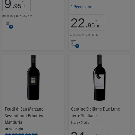
9
.
*
95
1 Recensione
fr.
per 0,75l | 1L = 13,27 fr.
22
.
Nell’elenco
*
95
fr.
per 0,75l | 1L = 30,60 fr.
Nell’elenco
Feudi di San Marzano
Cantine Siciliane Due Lune
Sessantanni Primitivo
Terre Siciliane
Manduria
Italia - Sicilia
Italia - Puglia