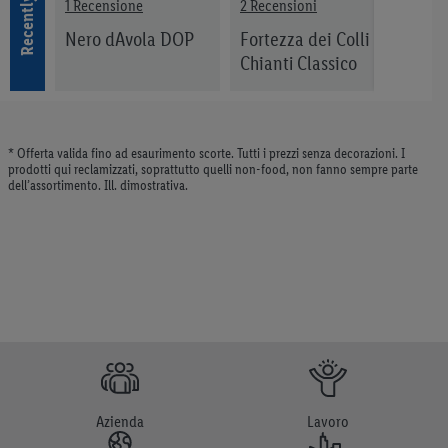
1 Recensione
2 Recensioni
4 Rec
C
Nero dAvola DOP
Fortezza dei Colli
Syra
Chianti Classico
DOCG
* Offerta valida fino ad esaurimento scorte. Tutti i prezzi senza decorazioni. I
prodotti qui reclamizzati, soprattutto quelli non-food, non fanno sempre parte
dell’assortimento. Ill. dimostrativa.
Azienda
Lavoro