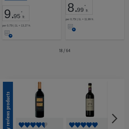
8
.
*
99
9
.
fr.
*
95
fr.
per 0,75l | 1L = 11,99 fr.
Nell’elenco
per 0,75l | 1L = 13,27 fr.
Nell’elenco
18 / 64
Recently reviews products