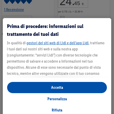
24
.
*
45
fr.
1 Recensione
per 0,75l | 1L = 32,60 fr.
Nell’elenco
28
.
*
95
Prima di procedere: informazioni sul
fr.
trattamento dei tuoi dati
per 0,75l | 1L = 38,60 fr.
Nell’elenco
In qualità di
gestori dei siti web di Lidl e dell’app Lidl
, trattiamo
i tuoi dati sui nostri siti web e sulla nostra app
(congiuntamente: “servizi Lidl”) con diverse tecnologie che
permettono di salvare e accedere a informazioni nel tuo
dispositivo. Alcune di esse sono necessarie dal punto di vista
tecnico, mentre altre vengono utilizzate con il tuo consenso
per configurare impostazioni di facile utilizzo, per creare
statistiche o per realizzare pubblicità personalizzate all’interno
Accetta
e all’esterno dei servizi Lidl. Se partecipi al programma Lidl Plus,
Peuceta Primitivo IGP 2022
Primitivo Puglia IGT
per tali finalità vengono trattati anche dati riguardanti il tuo
Personalizza
Italia - Puglia
Italia - Puglia
comportamento d’acquisto in filiale.
Selezionando “Personalizza” puoi consentire solo alcune
Rifiuta
-16%