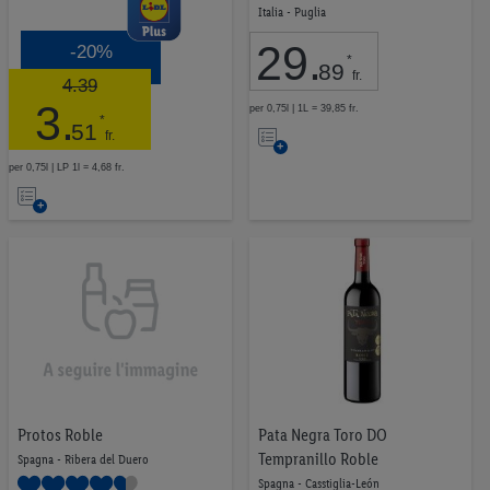
Italia - Puglia
29
.
-20%
*
89
fr.
4.39
3
.
per 0,75l | 1L = 39,85 fr.
*
Nell’elenco
51
fr.
per 0,75l | LP 1l = 4,68 fr.
Nell’elenco
Protos Roble
Pata Negra Toro DO
Tempranillo Roble
Spagna - Ribera del Duero
Spagna - Casstiglia-León