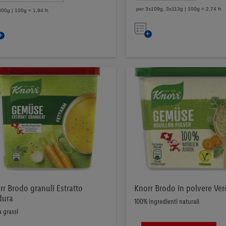
per 3x109g, 3x113g | 100g = 2,74 fr.
800g | 100g = 1,94 fr.
Nell’elenco
Nell’elenco
rr Brodo granuli Estratto
Knorr Brodo in polvere Ver
dura
100% ingredienti naturali
 grassi