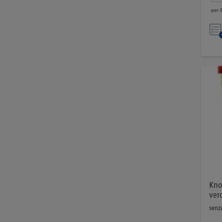
per 
Kno
ver
senza