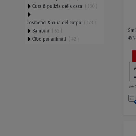
Cura & pulizia della casa
130
Cosmetici & cura del corpo
173
Smi
Bambini
52
Cibo per animali
42
4% V
Tabacchi
23
Proteine vegetali
9
Snack equilibrati
34
Prezzo
per 6
0,00 CHF
26,99 CHF
VAI