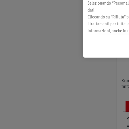
Selezionando “Personaliz
dati.
Cliccando su “Rifiuta” p
i trattamenti per tutte 
informazioni, anche in r
momento con effetto per
Kno
mir