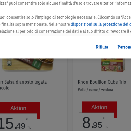
za” puoi consentire solo alcune finalità d’uso e trovare ulteriori informaz
uoi consentire solo l’impiego di tecnologie necessarie. Cliccando su “Accet
le finalità sopra menzionate. Nelle nostre
disposizioni sulla protezione dei 
elazione al periodo di conservazione dei dati e al tuo diritto di revocare il
 il futuro.
Le note legali sono disponibili qui.
Rifiuta
Persona
rr Salsa d'arrosto legata
Knorr Bouillon Cube Trio
acolo
Pollo / carne / verdura
Aktion
Aktion
8
.
15
.
*
*
95
49
fr.
fr.