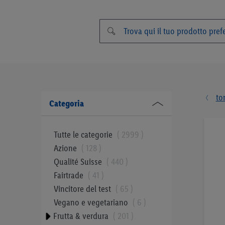
to
Categoria
Tutte le categorie
2999
Azione
128
Qualité Suisse
440
Fairtrade
41
Vincitore del test
65
Vegano e vegetariano
6
Frutta & verdura
201