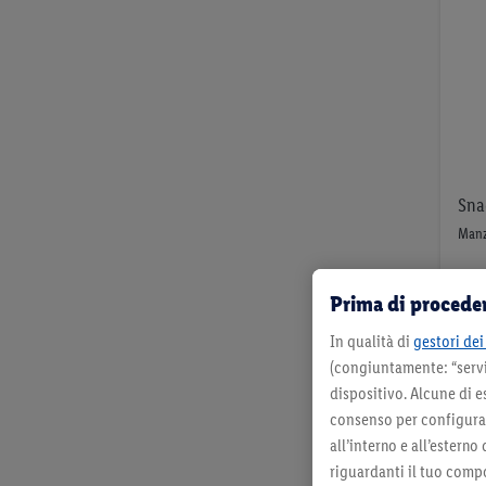
Sna
Manz
Prima di proceder
In qualità di
gestori dei 
(congiuntamente: “servi
dispositivo. Alcune di e
per 
consenso per configurare
all’interno e all’esterno
riguardanti il tuo compo