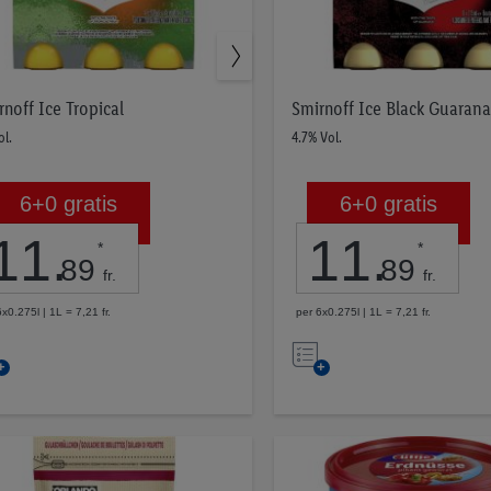
rnoff Ice Tropical
Smirnoff Ice Black Guarana
ol.
4.7% Vol.
6+0 gratis
6+0 gratis
11
.
11
.
*
*
89
89
fr.
fr.
x0.275l | 1L = 7,21 fr.
per 6x0.275l | 1L = 7,21 fr.
Nell’elenco
Nell’elenco