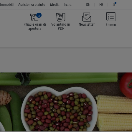
Immobili
Assistenza e aiuto
Media
Extra
DE
FR
IT
x
Filiali e orari di
Volantino in
Newsletter
Elenco
apertura
PDF
a