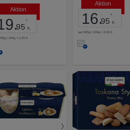
Aktion
Aktion
16
.
*
19
.
95
*
fr.
95
fr.
per 600g | 100g = 2,83 fr.
850g | 100g = 2,35 fr.
Nell’elenco
Nell’elenco