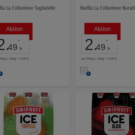
lla La Collezione Tagliatelle
Barilla La Collezione Bucati
Aktion
Aktion
2
.
2
.
*
*
49
49
fr.
fr.
500g | 100g = 0,50 fr.
per 500g | 100g = 0,50 fr.
Nell’elenco
Nell’elenco