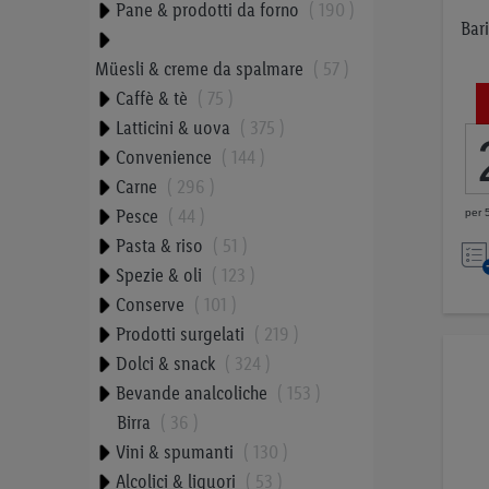
Pane & prodotti da forno
190
Bari
Müesli & creme da spalmare
57
Caffè & tè
75
Latticini & uova
375
Convenience
144
Carne
296
Pesce
44
per 
Pasta & riso
51
Spezie & oli
123
Conserve
101
Prodotti surgelati
219
Dolci & snack
324
Bevande analcoliche
153
Birra
36
Vini & spumanti
130
Alcolici & liquori
53