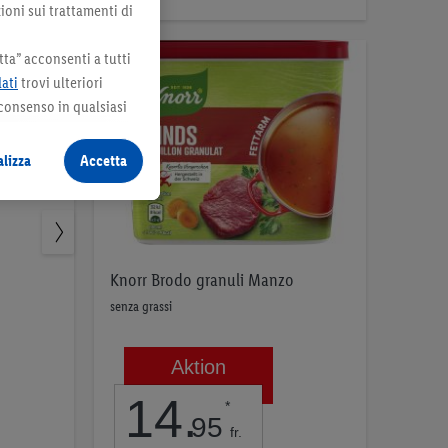
ioni sui trattamenti di
ta” acconsenti a tutti
dati
trovi ulteriori
 consenso in qualsiasi
lizza
Accetta
Knorr Brodo granuli Manzo
senza grassi
Aktion
14
.
*
95
fr.