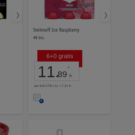
Smirnoff Ice Raspberry
4% Vol.
6+0 gratis
11
.
*
89
fr.
per 6x0.275l | 1L = 7,21 fr.
Nell’elenco