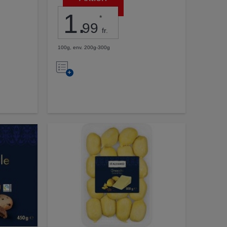
1
.
*
99
fr.
100g, env. 200g-300g
Nell’elenco