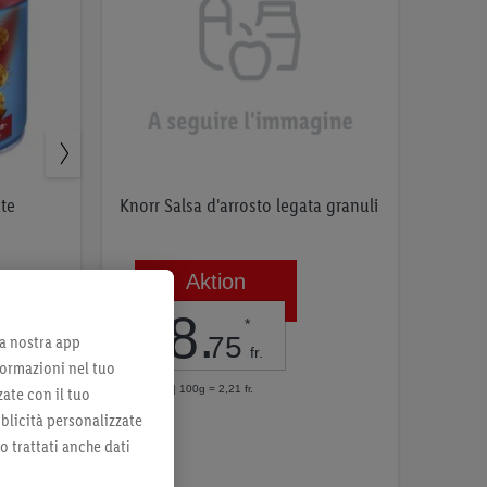
Knorr Salsa d'arrosto legata granuli
ate
Aktion
18
.
*
75
lla nostra app
fr.
formazioni nel tuo
per 850g | 100g = 2,21 fr.
zate con il tuo
bblicità personalizzate
Nell’elenco
no trattati anche dati