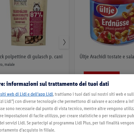
ck polpettine di gulasch p. cani
Ültje Arachidi tostate e sal
o, maiale
Aktion
Aktion
e: informazioni sul trattamento dei tuoi dati
3
.
*
2
.
95
siti web di Lidl e dell’app Lidl
, trattiamo i tuoi dati sui nostri siti web e su
*
fr.
49
zi Lidl”) con diverse tecnologie che permettono di salvare e accedere a in
fr.
per 450g | 100g = 0,88 fr.
sse sono necessarie dal punto di vista tecnico, mentre altre vengono utiliz
120g | 100g = 2,08 fr.
 impostazioni di facile utilizzo, per creare statistiche o per realizzare pu
Nell’elenco
Nell’elenco
 dei servizi Lidl. Se partecipi al programma Lidl Plus, per tali finalità vengo
rtamento d’acquisto in filiale.