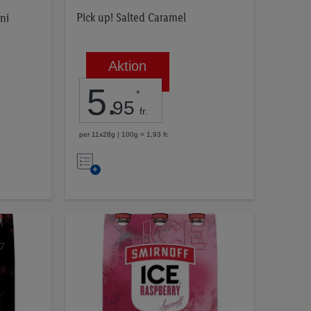
Pick up! Salted Caramel
ni
Aktion
5
.
*
95
fr.
per 11x28g | 100g = 1,93 fr.
Nell’elenco