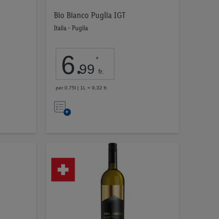
Bio Bianco Puglia IGT
Italia - Puglia
6
.
*
99
fr.
per 0,75l | 1L = 9,32 fr.
Nell’elenco