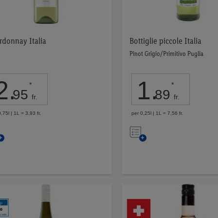
rdonnay Italia
Bottiglie piccole Italia
Pinot Grigio/Primitivo Puglia
2
.
1
.
*
*
95
89
fr.
fr.
,75l | 1L = 3,93 fr.
per 0,25l | 1L = 7,56 fr.
Nell’elenco
Nell’elenco