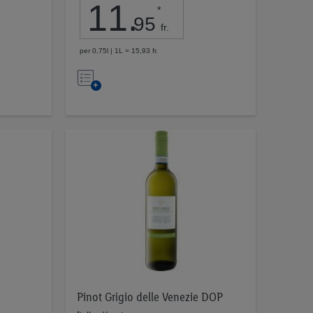
11
.
*
95
fr.
per 0,75l | 1L = 15,93 fr.
Nell’elenco
Pinot Grigio delle Venezie DOP