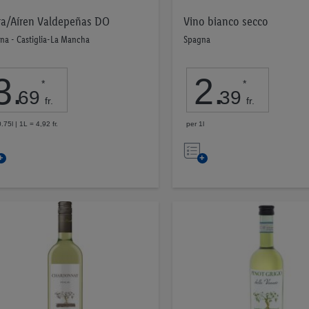
ra/Aíren Valdepeñas DO
Vino bianco secco
na - Castiglia-La Mancha
Spagna
3
.
2
.
*
*
69
39
fr.
fr.
.75l | 1L = 4,92 fr.
per 1l
Nell’elenco
Nell’elenco