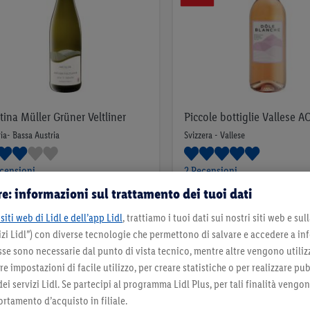
tina Müller Grüner Veltliner
Piccole bottiglie Vallese A
ia- Bassa Austria
Svizzera - Vallese
censioni
2 Recensioni
e: informazioni sul trattamento dei tuoi dati
5
.
2
.
*
*
99
69
siti web di Lidl e dell’app Lidl
, trattiamo i tuoi dati sui nostri siti web e su
fr.
fr.
zi Lidl”) con diverse tecnologie che permettono di salvare e accedere a in
,75l | 1L = 7,99 fr.
per 0,25l | 1L = 10,76 fr.
sse sono necessarie dal punto di vista tecnico, mentre altre vengono utiliz
Nell’elenco
Nell’elenco
 impostazioni di facile utilizzo, per creare statistiche o per realizzare pu
 dei servizi Lidl. Se partecipi al programma Lidl Plus, per tali finalità vengo
rtamento d’acquisto in filiale.