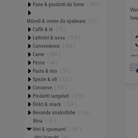
Pane & prodotti da forno
190
Viu
Spag
Müesli & creme da spalmare
57
Caffè & tè
75
Latticini & uova
375
Convenience
144
Carne
296
per 0
Pesce
44
Pasta & riso
51
Spezie & oli
123
Conserve
101
Prodotti surgelati
219
Dolci & snack
324
Bevande analcoliche
153
Birra
36
Vini & spumanti
130
Vini bianchi
33