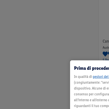
VAI
Can
Austr
5 Re
Prima di proceder
In qualità di
gestori dei 
(congiuntamente: “servi
per 0
dispositivo. Alcune di e
consenso per configurare
all’interno e all’esterno
riguardanti il tuo compo