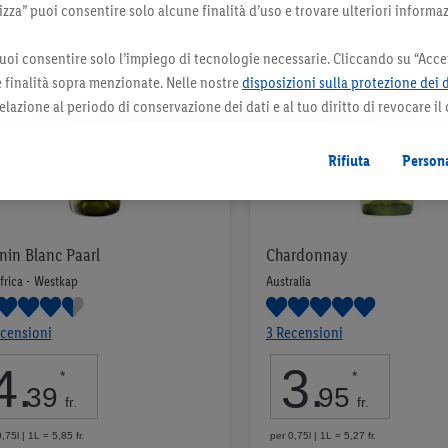
za” puoi consentire solo alcune finalità d’uso e trovare ulteriori informaz
uoi consentire solo l’impiego di tecnologie necessarie. Cliccando su “Accet
le finalità sopra menzionate. Nelle nostre
disposizioni sulla protezione dei 
elazione al periodo di conservazione dei dati e al tuo diritto di revocare il
 il futuro.
Le note legali sono disponibili qui.
Rifiuta
Persona
nin Blanc Paarl
Chardonnay
frica - Westkap
Australia
censioni
3 Recensioni
4
.
3
.
*
*
39
95
fr.
fr.
,75l | 1L = 5,85 fr.
per 0,75l | 1L = 5,27 fr.