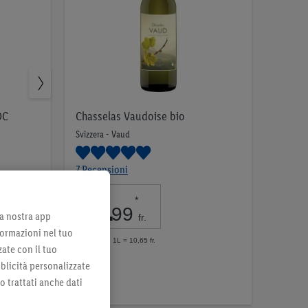
OC
Chasselas Vaudoise bio
Svizzera - Vaud
7 Recensioni
7
.
*
99
lla nostra app
fr.
formazioni nel tuo
per 0,75l | 1L = 10,65 fr.
zate con il tuo
Nell’elenco
bblicità personalizzate
no trattati anche dati