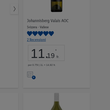
Johannisberg Valais AOC
Svizzera - Vallese
2 Recensioni
11
.
*
19
fr.
per 0.75l | 1L = 14,92 fr.
Nell’elenco