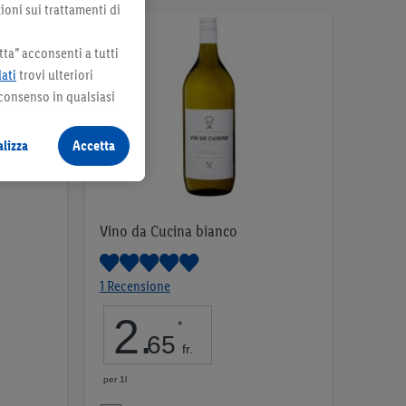
ioni sui trattamenti di
ta” acconsenti a tutti
dati
trovi ulteriori
 consenso in qualsiasi
lizza
Accetta
Vino da Cucina bianco
1 Recensione
2
.
*
65
fr.
per 1l