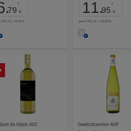
6
.
11
.
*
*
79
95
fr.
fr.
,75l | 1L = 9,05 fr.
per 0,75l | 1L = 15,93 fr.
Nell’elenco
Nell’elenco
dant du Valais AOC
Gewürztraminer AOP