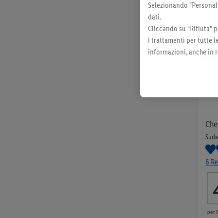
Selezionando “Personaliz
dati.
Cliccando su “Rifiuta” p
i trattamenti per tutte 
informazioni, anche in r
momento con effetto per
Che
Suda
6 Re
per 0