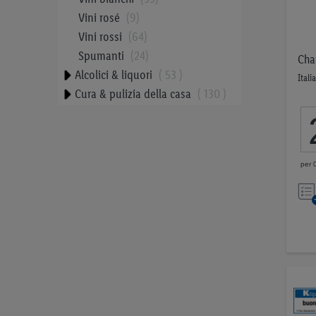
Vini rosé
9
Vini rossi
64
Spumanti
24
Cha
Alcolici & liquori
53
Italia
Cura & pulizia della casa
130
Cosmetici & cura del corpo
173
Bambini
52
per 0
Cibo per animali
42
Tabacchi
23
Proteine vegetali
9
Snack equilibrati
34
Prezzo
1,00 CHF
13,99 CHF