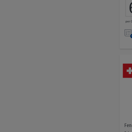
per 0
Fen