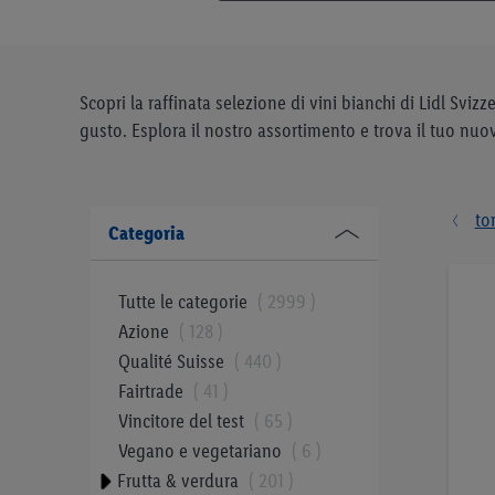
Scopri la raffinata selezione di vini bianchi di Lidl Sviz
gusto. Esplora il nostro assortimento e trova il tuo nuo
to
Categoria
Tutte le categorie
2999
Azione
128
Qualité Suisse
440
Fairtrade
41
Vincitore del test
65
Vegano e vegetariano
6
Frutta & verdura
201