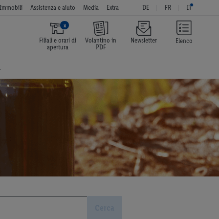
Immobili
Assistenza e aiuto
Media
Extra
DE
FR
IT
x
Filiali e orari di
Volantino in
Newsletter
Elenco
apertura
PDF
a
Cerca