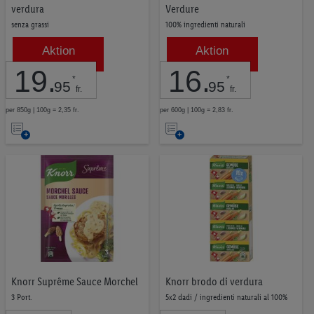
verdura
Verdure
Knorr
22
senza grassi
100% ingredienti naturali
Kania
14
Aktion
Aktion
19
Harvest Basket
.
1
16
.
*
*
95
95
fr.
fr.
per 850g | 100g = 2,35 fr.
per 600g | 100g = 2,83 fr.
Nell’elenco
Nell’elenco
Knorr Suprême Sauce Morchel
Knorr brodo di verdura
3 Port.
5x2 dadi / ingredienti naturali al 100%