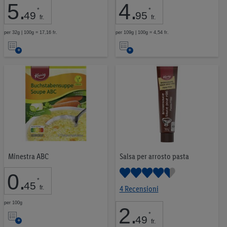
5
.
4
.
*
*
49
95
fr.
fr.
per 32g | 100g = 17,16 fr.
per 109g | 100g = 4,54 fr.
Nell’elenco
Nell’elenco
Minestra ABC
Salsa per arrosto pasta
0
.
*
45
fr.
4 Recensioni
per 100g
2
.
Nell’elenco
*
49
fr.