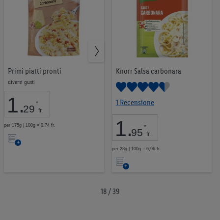
Primi piatti pronti
Knorr Salsa carbonara
diversi gusti
1
.
1 Recensione
*
29
fr.
1
.
per 175g | 100g = 0,74 fr.
*
95
Nell’elenco
fr.
per 28g | 100g = 6,96 fr.
Nell’elenco
18 / 39