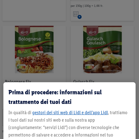
per 150g | 100g = 1,66 fr.
Nell’elenco
Bolognese Fix
Gulasch Fix
Prima di procedere: informazioni sul
0
.
*
65
trattamento dei tuoi dati
2 Recensioni
fr.
per 40g | 100g = 1,63 fr.
In qualità di
gestori dei siti web di Lidl e dell’app Lidl
, trattiamo
0
.
Nell’elenco
*
i tuoi dati sui nostri siti web e sulla nostra app
49
fr.
(congiuntamente: “servizi Lidl”) con diverse tecnologie che
per 37g | 100g = 1,32 fr.
permettono di salvare e accedere a informazioni nel tuo
Nell’elenco