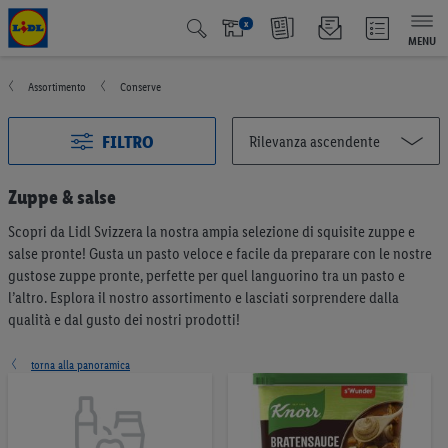
x
MENU
Assortimento
Conserve
FILTRO
Zuppe & salse
Scopri da Lidl Svizzera la nostra ampia selezione di squisite zuppe e
Tutte le categorie
2999
salse pronte! Gusta un pasto veloce e facile da preparare con le nostre
Azione
128
gustose zuppe pronte, perfette per quel languorino tra un pasto e
Qualité Suisse
440
l’altro. Esplora il nostro assortimento e lasciati sorprendere dalla
qualità e dal gusto dei nostri prodotti!
Fairtrade
41
Vincitore del test
65
torna alla panoramica
Vegano e vegetariano
6
Frutta & verdura
201
Pane & prodotti da forno
190
Müesli & creme da spalmare
57