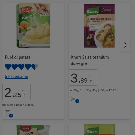
Puré di patate
Knorr Salsa premium
diversi gusti
3
.
6 Recensioni
*
89
fr.
2
.
per 30g, 31g, 35g, 41g | 100g = 12,97 fr.
*
25
Nell’elenco
fr.
per 500g | 100g = 0,45 fr.
Nell’elenco