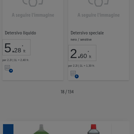
Detersivo liquido
Detersivo speciale
nero / sensitive
5
.
*
2
.
28
fr.
*
60
fr.
per 2.2l | 1L = 2,40 fr.
Nell’elenco
per 2.2l | 1L = 1,30 fr.
Nell’elenco
18 / 134