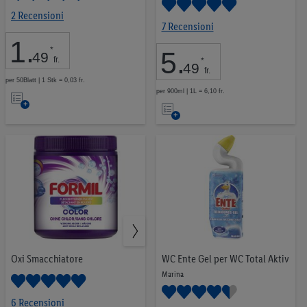
2 Recensioni
7 Recensioni
1
.
*
5
.
49
fr.
*
49
fr.
per 50Blatt | 1 Stk = 0,03 fr.
Nell’elenco
per 900ml | 1L = 6,10 fr.
Nell’elenco
Oxi Smacchiatore
WC Ente Gel per WC Total Aktiv
Marina
6 Recensioni