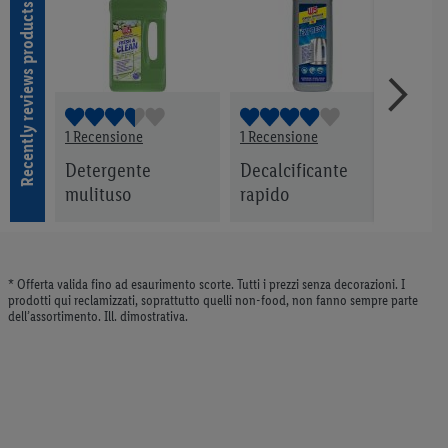
Recently reviews products
1 Recensione
1 Recensione
3 Rec
Detergente
Decalcificante
Dete
mulituso
rapido
norm
* Offerta valida fino ad esaurimento scorte. Tutti i prezzi senza decorazioni. I
prodotti qui reclamizzati, soprattutto quelli non-food, non fanno sempre parte
dell’assortimento. Ill. dimostrativa.