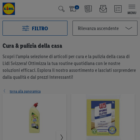
x
MENU
FILTRO
Cura & pulizia della casa
Scopri l’ampia selezione di articoli per cura e la pulizia della casa di
Tutte le categorie
2996
Lidl Svizzera! Ottimizza la tua routine quotidiana con le nostre
Azione
125
soluzioni efficaci. Esplora il nostro assortimento e lasciati sorprendere
Qualité Suisse
439
dalla qualità e dai prezzi interessanti!
Fairtrade
40
Vincitore del test
66
torna alla panoramica
Vegano e vegetariano
6
Frutta & verdura
194
Pane & prodotti da forno
191
Müesli & creme da spalmare
57
Caffè & tè
75
Latticini & uova
374