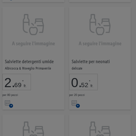
dei dati e al tuo diritto di revocare il consenso in qualsiasi
momento con effetto per il futuro.
Le note legali sono
disponibili qui.
Salviette detergenti umide
Salviette per neonati
Albicocca & Risveglio Primaverile
delicate
2
.
0
.
*
*
69
52
fr.
fr.
per 80 pezzi
per 20 pezzi
Nell’elenco
Nell’elenco