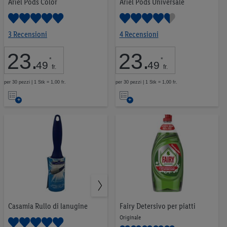
Ariel Pods Color
Ariel Pods Universale
Cibo per animali
42
Tabacchi
23
3 Recensioni
4 Recensioni
Proteine vegetali
9
Snack equilibrati
33
23
.
23
.
*
*
49
49
fr.
fr.
per 30 pezzi | 1 Stk = 1,00 fr.
per 30 pezzi | 1 Stk = 1,00 fr.
Nell’elenco
Nell’elenco
0,00 CHF
24,99 CHF
VAI
Casamia Rullo di lanugine
Fairy Detersivo per piatti
Originale