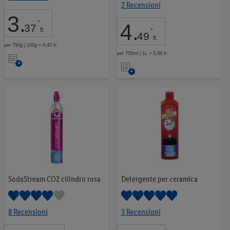
2 Recensioni
3
.
*
4
.
37
fr.
*
49
fr.
per 750g | 100g = 0,45 fr.
Nell’elenco
per 750ml | 1L = 5,99 fr.
Nell’elenco
SodaStream CO2 cilindro rosa
Detergente per ceramica
8 Recensioni
3 Recensioni