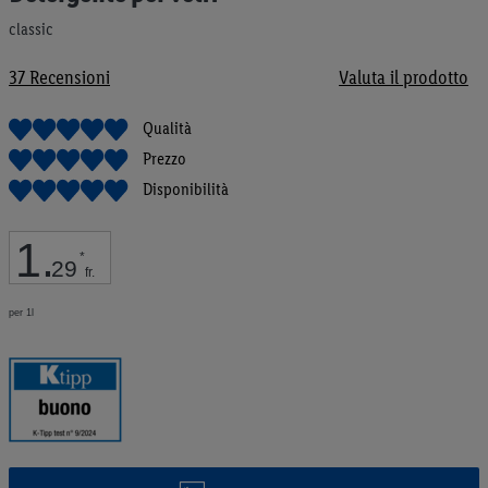
galleria
classic
di
immagini
37
Recensioni
Valuta il prodotto
Qualità
Prezzo
Disponibilità
1
.
*
29
fr.
per 1l