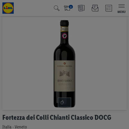
x
MENU
Vai
alla
fine
della
galleria
di
immagini
Vai
Fortezza dei Colli Chianti Classico DOCG
all'inizio
della
Italia - Veneto