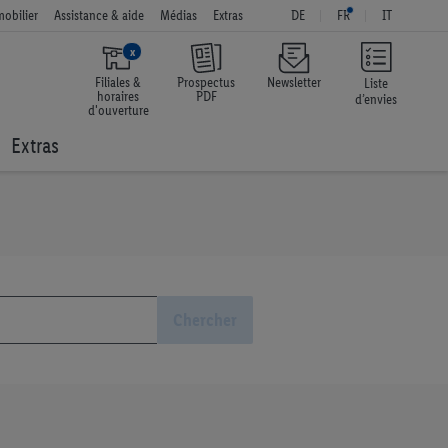
obilier
Assistance & aide
Médias
Extras
DE
FR
IT
x
Filiales &
Prospectus
Newsletter
Liste
horaires
PDF
d’envies
d'ouverture
Extras
Chercher