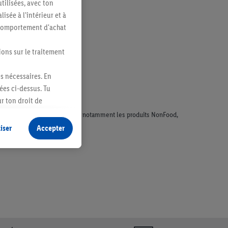
tilisées, avec ton
sée à l'intérieur et à
n comportement d'achat
ions sur le traitement
es nécessaires. En
ées ci-dessus. Tu
r ton droit de
fidentialité
.
Pour
faisant l'objet de la publicité, notamment les produits NonFood,
iser
Accepter