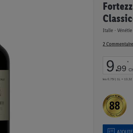
Passer
Fortezz
au
début
Classi
de
la
Italie - Vénétie
Galerie
d’images
2
Commentaire
9
.
*
99
C
les 0,75l | 1L = 13,3
AJOUTER