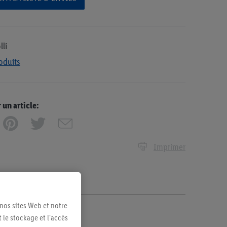
lli
oduits
n article:
Imprimer
 nos sites Web et notre
 le stockage et l'accès