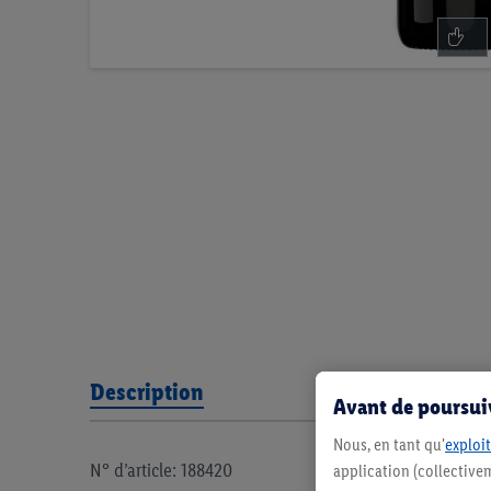
Description
Avant de poursuiv
Nous, en tant qu'
exploit
N° d’article: 188420
application (collectivem