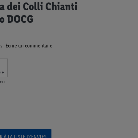
a dei Colli Chianti
co DOCG
s
Écrire un commentaire
HF
2 CHF
 À LA LISTE D’ENVIES