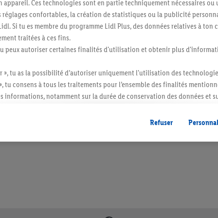
n appareil. Ces technologies sont en partie techniquement nécessaires ou u
églages confortables, la création de statistiques ou la publicité personnali
s Lidl. Si tu es membre du programme Lidl Plus, des données relatives à to
ment traitées à ces fins.
tu peux autoriser certaines finalités d'utilisation et obtenir plus d'informat
r », tu as la possibilité d’autoriser uniquement l'utilisation des technologi
», tu consens à tous les traitements pour l’ensemble des finalités mentionn
s informations, notamment sur la durée de conservation des données et su
ent à tout moment avec effet pour l’avenir, dans notre
déclaration de con
itée à des quantités usuelles pour un ménage. Vendu sans décoration. Les produits 
l. semblables.
gales, c’est ici.
Refuser
Personnal