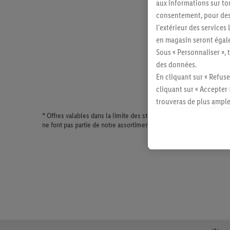
aux informations sur to
consentement, pour des r
l'extérieur des service
en magasin seront égale
Sous « Personnaliser », 
des données.
En cliquant sur « Refuse
cliquant sur « Accepter 
trouveras de plus ample
révoquer ton consentem
* Offres valables dans la limite des stocks disponibles. Vente lim
ne font pas partie de notre assortiment de produits permanents. Il
consulter les mentions lé