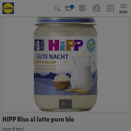
x
MENU
Vai
alla
fine
della
galleria
di
immagini
Vai
HiPP Riso al latte puro bio
all'inizio
della
dopo 8 mesi