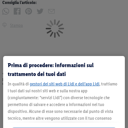
Consiglia l’articolo:
Stampa
Prima di procedere: informazioni sul
trattamento dei tuoi dati
* Offerta valida fino ad esaurimento scorte. Tutti i prezzi senza decorazioni. I
prodotti qui reclamizzati, soprattutto quelli non-food, non fanno sempre parte
dell’assortimento. Ill. dimostrativa.
In qualità di
gestori dei siti web di Lidl e dell’app Lidl
, trattiamo
i tuoi dati sui nostri siti web e sulla nostra app
(congiuntamente: “servizi Lidl”) con diverse tecnologie che
permettono di salvare e accedere a informazioni nel tuo
dispositivo. Alcune di esse sono necessarie dal punto di vista
tecnico, mentre altre vengono utilizzate con il tuo consenso
per configurare impostazioni di facile utilizzo, per creare