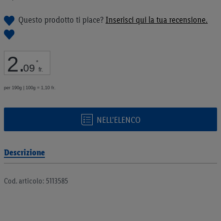
galleria
di
Questo prodotto ti piace?
Inserisci qui la tua recensione.
immagini
2
.
*
09
fr.
per 190g | 100g = 1,10 fr.
NELL’ELENCO
Descrizione
Cod. articolo: 5113585