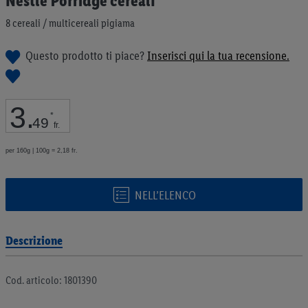
Nestlé Porridge cereali
all'inizio
della
8 cereali / multicereali pigiama
galleria
di
Questo prodotto ti piace?
Inserisci qui la tua recensione.
immagini
3
.
*
49
fr.
per 160g | 100g = 2,18 fr.
NELL’ELENCO
Descrizione
Cod. articolo: 1801390