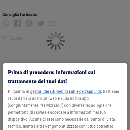
Consiglia l’articolo:
Stampa
Prima di procedere: informazioni sul
trattamento dei tuoi dati
* Offerta valida fino ad esaurimento scorte. Tutti i prezzi senza decorazioni. I
In qualità di
gestori dei siti web di Lidl e dell’app Lidl
, trattiamo
prodotti qui reclamizzati, soprattutto quelli non-food, non fanno sempre parte
dell’assortimento. Ill. dimostrativa.
i tuoi dati sui nostri siti web e sulla nostra app
(congiuntamente: “servizi Lidl”) con diverse tecnologie che
permettono di salvare e accedere a informazioni nel tuo
dispositivo. Alcune di esse sono necessarie dal punto di vista
tecnico, mentre altre vengono utilizzate con il tuo consenso