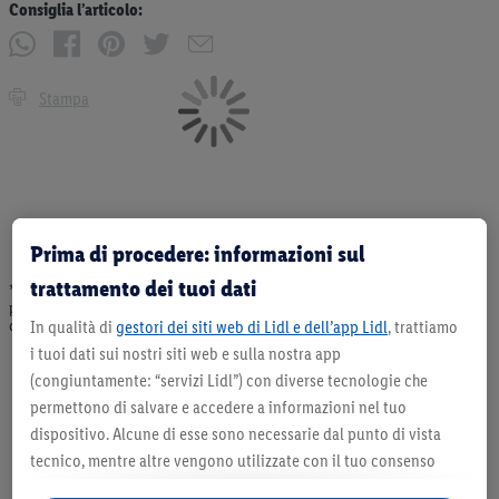
Consiglia l’articolo:
Stampa
Prima di procedere: informazioni sul
trattamento dei tuoi dati
* Offerta valida fino ad esaurimento scorte. Tutti i prezzi senza decorazioni. I
prodotti qui reclamizzati, soprattutto quelli non-food, non fanno sempre parte
dell’assortimento. Ill. dimostrativa.
In qualità di
gestori dei siti web di Lidl e dell’app Lidl
, trattiamo
i tuoi dati sui nostri siti web e sulla nostra app
(congiuntamente: “servizi Lidl”) con diverse tecnologie che
permettono di salvare e accedere a informazioni nel tuo
dispositivo. Alcune di esse sono necessarie dal punto di vista
tecnico, mentre altre vengono utilizzate con il tuo consenso
per configurare impostazioni di facile utilizzo, per creare