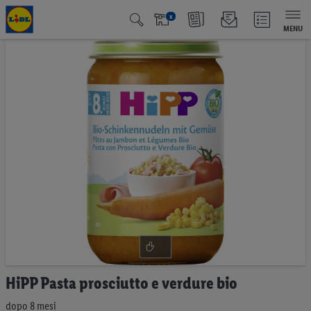
x
MENU
Vai
alla
fine
della
galleria
di
immagini
Vai
HiPP Pasta prosciutto e verdure bio
all'inizio
della
dopo 8 mesi