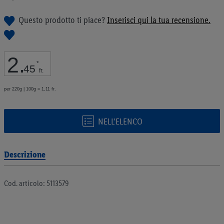
galleria
di
Questo prodotto ti piace?
Inserisci qui la tua recensione.
immagini
2
.
*
45
fr.
per 220g | 100g = 1,11 fr.
NELL’ELENCO
Descrizione
Cod. articolo: 5113579