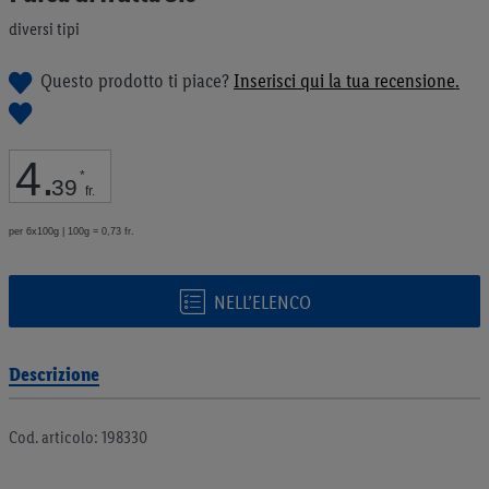
galleria
diversi tipi
di
immagini
Questo prodotto ti piace?
Inserisci qui la tua recensione.
4
.
*
39
fr.
per 6x100g | 100g = 0,73 fr.
NELL’ELENCO
Descrizione
Cod. articolo: 198330