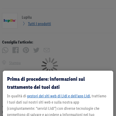
Lupilu
Tutti i prodotti
Consiglia l’articolo:
Stampa
Prima di procedere: informazioni sul
trattamento dei tuoi dati
In qualità di
gestori dei siti web di Lidl e dell’app Lidl
, trattiamo
i tuoi dati sui nostri siti web e sulla nostra app
* Offerta valida fino ad esaurimento scorte. Tutti i prezzi senza decorazioni. I
(congiuntamente: “servizi Lidl”) con diverse tecnologie che
prodotti qui reclamizzati, soprattutto quelli non-food, non fanno sempre parte
permettono di salvare e accedere a informazioni nel tuo
dell’assortimento. Ill. dimostrativa.