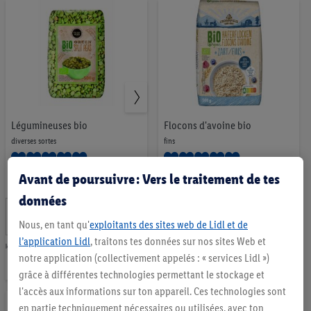
la
la
liste
liste
d’envies
d’envies
Légumineuses bio
Flocons d'avoine bio
diverses sortes
fins
Avant de poursuivre : Vers le traitement de tes
1 Commentaire
21 Commentaires
données
1
.
1
.
*
*
89
19
Nous, en tant qu'
exploitants des sites web de Lidl et de
CHF
CHF
l’application Lidl
, traitons tes données sur nos sites Web et
les 500g | 100g = 0,38 CHF
les 500g | 100g = 0,24 CHF
notre application (collectivement appelés : « services Lidl »)
Ajouter
Ajouter
grâce à différentes technologies permettant le stockage et
à
à
l'accès aux informations sur ton appareil. Ces technologies sont
la
la
en partie techniquement nécessaires ou utilisées, avec ton