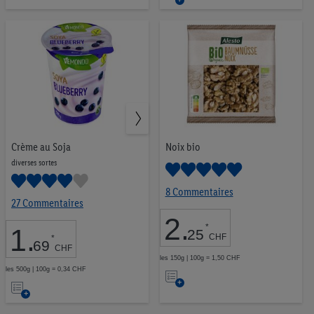
Alesto
1
à
la
Crownfield
1
la
liste
Golden Sun
1
liste
d’envies
d’envies
Crème au Soja
Noix bio
diverses sortes
8 Commentaires
27 Commentaires
2
.
*
1
.
25
CHF
*
69
CHF
les 150g | 100g = 1,50 CHF
Ajouter
les 500g | 100g = 0,34 CHF
Ajouter
à
à