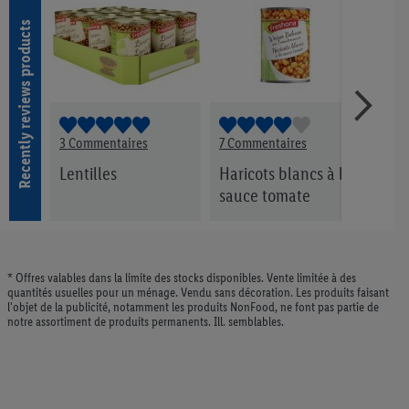
d’envies
Recently reviews products
3 Commentaires
7 Commentaires
3 Co
Lentilles
Haricots blancs à la
Pois
sauce tomate
hari
* Offres valables dans la limite des stocks disponibles. Vente limitée à des
quantités usuelles pour un ménage. Vendu sans décoration. Les produits faisant
l'objet de la publicité, notamment les produits NonFood, ne font pas partie de
notre assortiment de produits permanents. Ill. semblables.