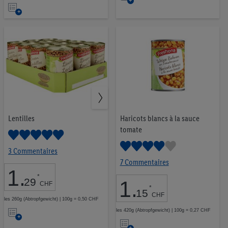
Ajouter
à
Snacks équilibrés
33
à
la
la
liste
liste
d’envies
d’envies
1,00 CHF
2,99 CHF
OK
Lentilles
Haricots blancs à la sauce
tomate
3 Commentaires
7 Commentaires
1
.
*
29
1
.
CHF
*
15
Freshona
4
CHF
les 260g (Abtropfgewicht) | 100g = 0,50 CHF
Ajouter
Vemondo
2
les 420g (Abtropfgewicht) | 100g = 0,27 CHF
Ajouter
à