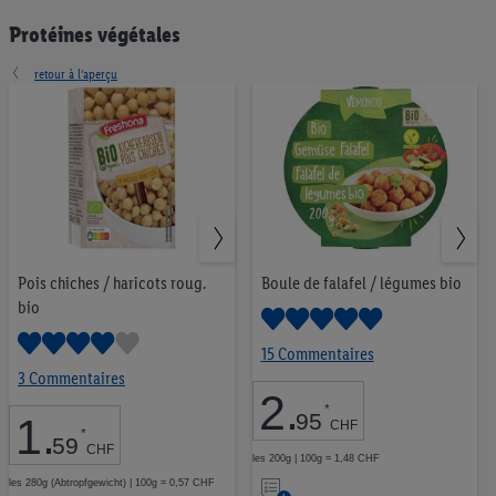
Produits laitiers & œufs
374
Protéines végétales
Convenience
144
Viande
297
retour à l’aperçu
Poisson
44
Pâtes & riz
50
Épices & huiles
123
Conserves
101
Produits surgelés
218
Sucreries & en-cas
322
Boissons sans alcool
153
Bière
36
Pois chiches / haricots roug.
Boule de falafel / légumes bio
Vin & vin effervescent
129
bio
Spiritueux & liqueurs
52
15 Commentaires
Ménage & nettoyage
134
3 Commentaires
Cosmétique & soins
173
2
.
*
Bébé
51
95
1
.
CHF
*
Nourriture pour animaux
42
59
CHF
les 200g | 100g = 1,48 CHF
Tabac
23
Ajouter
les 280g (Abtropfgewicht) | 100g = 0,57 CHF
Protéines végétales
9