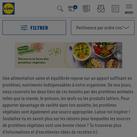
x
MENU
FILTRER
Toutes les catégories
2991
Action
125
Qualité Suisse
438
Une alimentation saine et équilibrée repose sur un apport suffisant en
Fairtrade
40
protéines, nutriments indispensables à notre organisme. De nos jours,
Les meilleurs dans leur catégorie
66
nous couvrons les deux tiers de ces besoins par des protéines animales
telles que la viande, le poisson, les œufs ou les produits laitiers. Pour
Végétalien et végétarien
6
apporter davantage de variété dans ton assiette, les protéines
Fruits et légumes
195
végétales sont également une source appropriée. Laisse-toi inspirer !
Souhaites-tu en savoir plus sur les raisons pour lesquelles les sources
Pain & pâtisseries
191
de protéines végétales sont une bonne chose ? Tu trouveras plus
Müesli & tartinables
57
d'informations et d'excellentes idées de recettes
ici
.
Café & thé
75