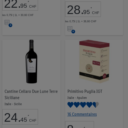
22
.
*
95
28
.
CHF
*
95
CHF
les 0,75l | 1L = 30,60 CHF
Ajouter
les 0,75l | 1L = 38,60 CHF
Ajouter
à
à
la
la
liste
liste
d’envies
d’envies
Cantine Cellaro Due Lune Terre
Primitivo Puglia IGT
Siciliane
Italie - Apulien
Italie - Sicilie
24
.
16 Commentaires
*
45
CHF