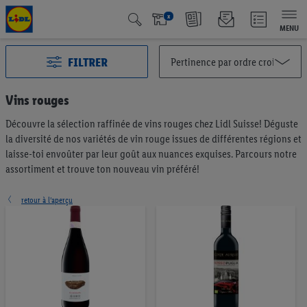
x
MENU
FILTRER
Vins rouges
Découvre la sélection raffinée de vins rouges chez Lidl Suisse! Déguste
Toutes les catégories
2996
la diversité de nos variétés de vin rouge issues de différentes régions et
Action
125
laisse-toi envoûter par leur goût aux nuances exquises. Parcours notre
Qualité Suisse
439
assortiment et trouve ton nouveau vin préféré!
Fairtrade
40
Les meilleurs dans leur catégorie
66
retour à l’aperçu
Végétalien et végétarien
6
Fruits et légumes
194
Pain & pâtisseries
191
Müesli & tartinables
57
Café & thé
75