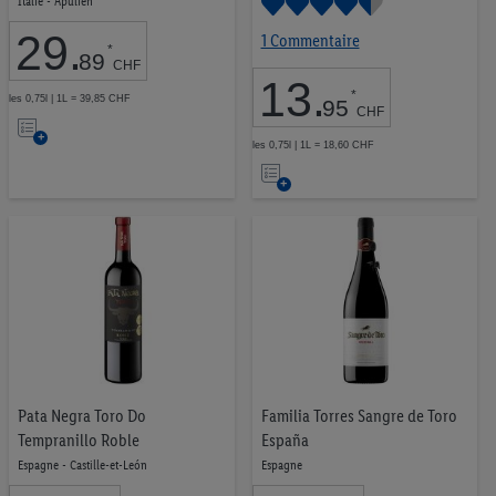
Italie - Apulien
29
.
1 Commentaire
*
89
CHF
13
.
*
les 0,75l | 1L = 39,85 CHF
95
CHF
Ajouter
les 0,75l | 1L = 18,60 CHF
à
Ajouter
la
à
liste
la
d’envies
liste
d’envies
Pata Negra Toro Do
Familia Torres Sangre de Toro
Tempranillo Roble
España
Espagne - Castille-et-León
Espagne