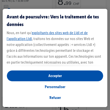
8
.
*
les 0,75l | 1L = 32,60 CHF
99
CHF
Ajouter
les 3l | 1L = 3,00 CHF
à
Avant de poursuivre : Vers le traitement de tes
Ajouter
la
données
à
liste
la
Nous, en tant qu'
exploitants des sites web de Lidl et de
d’envies
l’application Lidl
, traitons tes données sur nos sites Web et
liste
notre application (collectivement appelés : « services Lidl »)
d’envies
grâce à différentes technologies permettant le stockage et
l'accès aux informations sur ton appareil. Ces technologies sont
en partie techniquement nécessaires ou utilisées, avec ton
consentement, pour des réglages confortables, la création de
Tempranillo
Uno Primitivo di Manduria
statistiques ou la publicité personnalisée à l'intérieur et à
Accepter
DOC
Espagne
l'extérieur des services Lidl. Si tu es membre du programme Lidl
Italie - Apulien
Plus, des données relatives à ton comportement d'achat en
Personnaliser
2 Commentaires
magasin seront également traitées à ces fins.
2 Commentaires
Sous « Personnaliser », tu peux autoriser certaines finalités
Refuser
8
.
d'utilisation et obtenir plus d'informations sur le traitement des
*
65
15
.
CHF
*
données.