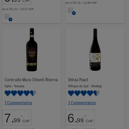
CHF
les 0,75l | 1L = 11,99 CHF
Ajouter
les 0,75l | 1L = 13,27 CHF
Ajouter
à
à
la
la
liste
liste
d’envies
d’envies
Corte alle Mura Chianti Riserva
Shiraz Paarl
Italie - Toscana
l'Afrique du Sud - Westkap
7 Commentaires
3 Commentaires
7
.
6
.
*
*
99
99
CHF
CHF