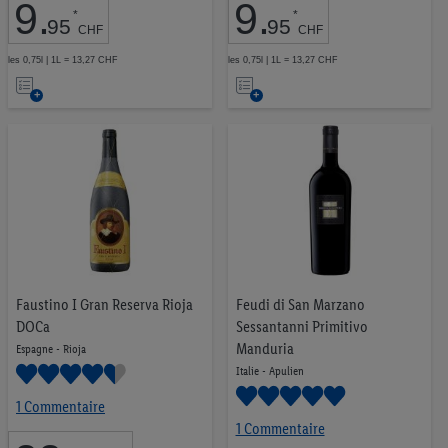
9
.
9
.
*
*
95
95
CHF
CHF
les 0,75l | 1L = 13,27 CHF
les 0,75l | 1L = 13,27 CHF
Ajouter
Ajouter
à
à
la
la
liste
liste
d’envies
d’envies
Faustino I Gran Reserva Rioja
Feudi di San Marzano
DOCa
Sessantanni Primitivo
Manduria
Espagne - Rioja
Italie - Apulien
1 Commentaire
1 Commentaire