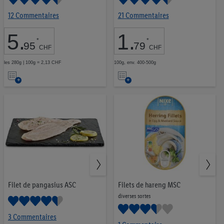
12 Commentaires
21 Commentaires
5
.
1
.
*
*
95
79
CHF
CHF
les 280g | 100g = 2,13 CHF
100g, env. 400-500g
Ajouter
Ajouter
à
à
la
la
liste
liste
d’envies
d’envies
Filet de pangasius ASC
Filets de hareng MSC
diverses sortes
3 Commentaires