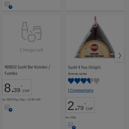
Ajouter
liste
à
d’envies
la
liste
d’envies
NINIGI Sushi Bar Koneko /
Sushi 4 You Onigiri
Fumiko
diverses sortes
8
.
*
39
1 Commentaire
CHF
les 365/370g | 1Kg = 22,99 CHF
2
.
Ajouter
*
79
CHF
à
les 100g
Ajouter
la