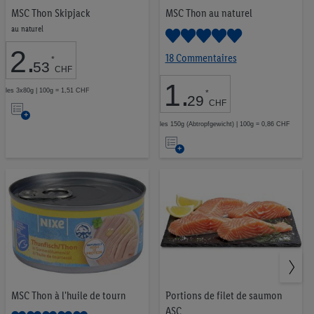
MSC Thon Skipjack
MSC Thon au naturel
Rio Mare
5
au naturel
Fischerstolz
2
2
.
18 Commentaires
*
53
select & go
2
CHF
1
.
Deluxe
1
les 3x80g | 100g = 1,51 CHF
*
29
Ajouter
CHF
Sushi4You
1
à
les 150g (Abtropfgewicht) | 100g = 0,86 CHF
Ajouter
la
à
liste
la
d’envies
liste
d’envies
MSC Thon à l'huile de tourn
Portions de filet de saumon
ASC