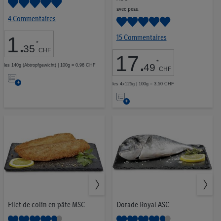
avec peau
4 Commentaires
15 Commentaires
1
.
*
35
CHF
17
.
*
49
les 140g (Abtropfgewicht) | 100g = 0,96 CHF
CHF
Ajouter
les 4x125g | 100g = 3,50 CHF
à
Ajouter
la
à
liste
la
d’envies
liste
d’envies
Filet de colin en pâte MSC
Dorade Royal ASC