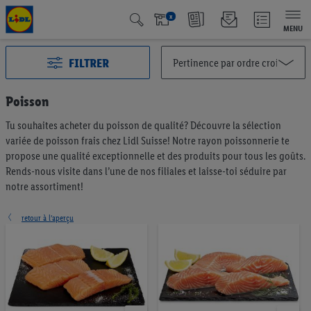
x
MENU
FILTRER
Poisson
Tu souhaites acheter du poisson de qualité? Découvre la sélection
Toutes les catégories
2994
variée de poisson frais chez Lidl Suisse! Notre rayon poissonnerie te
Action
127
propose une qualité exceptionnelle et des produits pour tous les goûts.
Qualité Suisse
439
Rends-nous visite dans l’une de nos filiales et laisse-toi séduire par
notre assortiment!
Fairtrade
40
Les meilleurs dans leur catégorie
65
retour à l’aperçu
Végétalien et végétarien
6
Fruits et légumes
196
Pain & pâtisseries
191
Müesli & tartinables
57
Café & thé
75