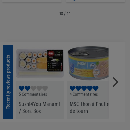
à
liste
la
d’envies
18 / 44
liste
d’envies
Recently reviews products
5 Commentaires
4 Commentaires
9 Co
et de
Sushi4You Manami
MSC Thon à l'huile
Port
/ Sora Box
de tourn
sau