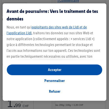
1 Commentaire
1
.
*
1
.
Avant de poursuivre : Vers le traitement de tes
69
CHF
*
85
CHF
données
100g, env. 300-420g
Ajouter
les 200g | 100g = 0,93 CHF
Nous, en tant qu'
exploitants des sites web de Lidl et de
Ajouter
à
l’application Lidl
, traitons tes données sur nos sites Web et
à
notre application (collectivement appelés : « services Lidl »)
la
la
grâce à différentes technologies permettant le stockage et
liste
l'accès aux informations sur ton appareil. Ces technologies sont
liste
d’envies
en partie techniquement nécessaires ou utilisées, avec ton
d’envies
consentement, pour des réglages confortables, la création de
statistiques ou la publicité personnalisée à l'intérieur et à
Accepter
l'extérieur des services Lidl. Si tu es membre du programme Lidl
Plus, des données relatives à ton comportement d'achat en
Personnaliser
Filet de dorade ASC
Steak de thon MSC
magasin seront également traitées à ces fins.
Sous « Personnaliser », tu peux autoriser certaines finalités
Refuser
6
.
Aktion
*
55
d'utilisation et obtenir plus d'informations sur le traitement des
CHF
1
.
données.
*
99
les 200g | 100g = 3,28 CHF
CHF
En cliquant sur « Refuser », tu as la possibilité d’autoriser