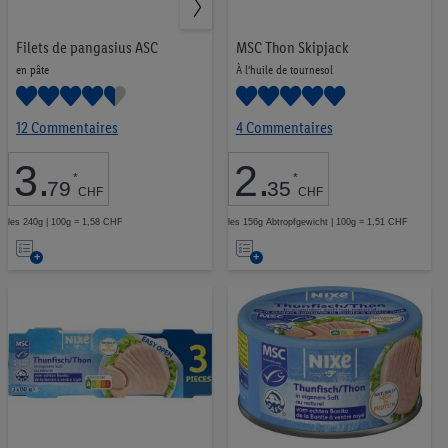
Protéines végétales
9
Snacks équilibrés
33
Filets de pangasius ASC
MSC Thon Skipjack
en pâte
À l'huile de tournesol
12 Commentaires
4 Commentaires
1,00 CHF
17,99 CHF
3
.
2
.
*
*
79
35
CHF
CHF
les 240g | 100g = 1,58 CHF
les 156g Abtropfgewicht | 100g = 1,51 CHF
Ajouter
Ajouter
OK
à
à
la
la
liste
liste
d’envies
d’envies
Fisher's Choice
18
Nixe
11