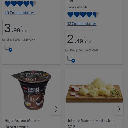
bio
Coco / Amande
40 Commentaires
12 Commentaires
3
.
*
99
CHF
2
.
*
49
les 185g | 100g = 2,16 CHF
CHF
Ajouter
les 400g | 100g = 0,62 CHF
à
Ajouter
la
à
liste
la
d’envies
liste
d’envies
High Protein Mousse
Tête de Moine Rosettes bio
AOP
Chocolat / Vanille