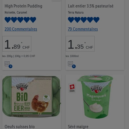
High Protein Pudding
Lait entier 3.5% pasteurisé
Noisette, Caramel
Terra Natura
200 Commentaires
79 Commentaires
1
.
1
.
*
*
89
35
CHF
CHF
les 200g | 100g = 0,95 CHF
les 1000ml
Ajouter
Ajouter
à
à
la
la
liste
liste
d’envies
d’envies
Oeufs suisses bio
Séré maigre