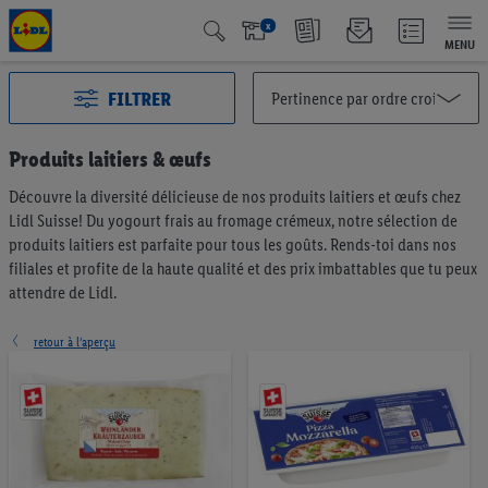
x
MENU
FILTRER
Produits laitiers & œufs
Découvre la diversité délicieuse de nos produits laitiers et œufs chez
Toutes les catégories
2991
Lidl Suisse! Du yogourt frais au fromage crémeux, notre sélection de
Action
125
produits laitiers est parfaite pour tous les goûts. Rends-toi dans nos
Qualité Suisse
438
filiales et profite de la haute qualité et des prix imbattables que tu peux
attendre de Lidl.
Fairtrade
40
Les meilleurs dans leur catégorie
66
retour à l’aperçu
Végétalien et végétarien
6
Fruits et légumes
195
Pain & pâtisseries
191
Müesli & tartinables
57
Café & thé
75