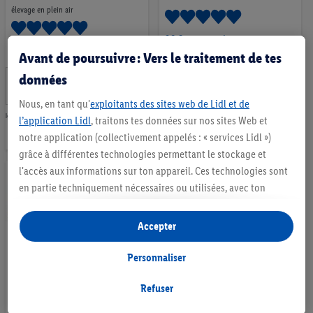
élevage en plein air
98 Commentaires
49 Commentaires
Avant de poursuivre : Vers le traitement de tes
1
.
*
données
4
.
25
CHF
*
89
CHF
Nous, en tant qu'
exploitants des sites web de Lidl et de
les 500g | 100g = 0,25 CHF
Ajouter
les 6 pièces | 1 Stk = 0,82 CHF
l’application Lidl
, traitons tes données sur nos sites Web et
Ajouter
notre application (collectivement appelés : « services Lidl »)
à
à
grâce à différentes technologies permettant le stockage et
la
l'accès aux informations sur ton appareil. Ces technologies sont
la
liste
en partie techniquement nécessaires ou utilisées, avec ton
liste
consentement, pour des réglages confortables, la création de
d’envies
d’envies
statistiques ou la publicité personnalisée à l'intérieur et à
Accepter
l'extérieur des services Lidl. Si tu es membre du programme Lidl
Plus, des données relatives à ton comportement d'achat en
Personnaliser
magasin seront également traitées à ces fins.
Mini Burrata
Mascarpone
Sous « Personnaliser », tu peux autoriser certaines finalités
Refuser
d'utilisation et obtenir plus d'informations sur le traitement des