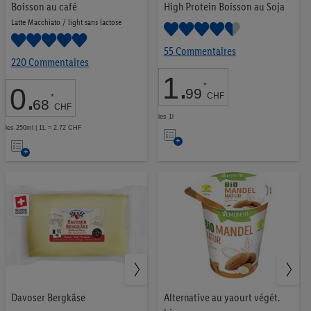
Boisson au café
High Protein Boisson au Soja
Ménage & nettoyage
134
Latte Macchiato / light sans lactose
Cosmétique & soins
173
Bébé
51
55 Commentaires
220 Commentaires
Nourriture pour animaux
42
1
.
Tabac
23
*
0
.
99
Protéines végétales
9
CHF
*
68
CHF
Snacks équilibrés
33
les 1l
Ajouter
les 250ml | 1L = 2,72 CHF
Ajouter
à
à
la
la
liste
0,00 CHF
9,99 CHF
liste
d’envies
d’envies
OK
Davoser Bergkäse
Alternative au yaourt végét.