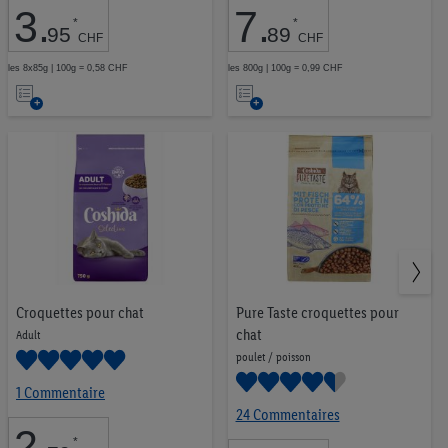
3
.
7
.
*
*
95
89
CHF
CHF
les 8x85g | 100g = 0,58 CHF
les 800g | 100g = 0,99 CHF
Ajouter
Ajouter
à
à
la
la
liste
liste
d’envies
d’envies
Croquettes pour chat
Pure Taste croquettes pour
chat
Adult
poulet / poisson
1 Commentaire
24 Commentaires
2
.
*