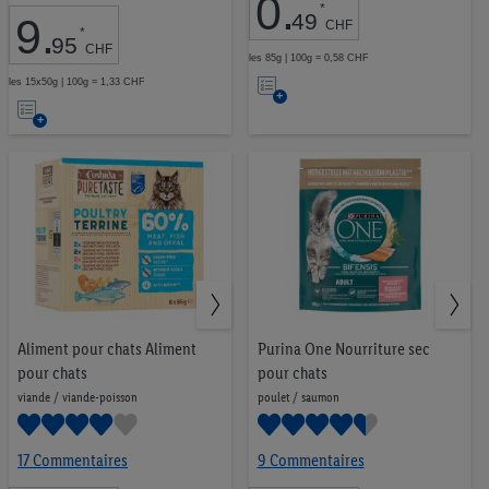
0
.
*
49
9
.
CHF
*
95
CHF
les 85g | 100g = 0,58 CHF
Ajouter
les 15x50g | 100g = 1,33 CHF
Ajouter
à
à
la
la
liste
liste
d’envies
d’envies
Aliment pour chats Aliment
Purina One Nourriture sec
pour chats
pour chats
viande / viande-poisson
poulet / saumon
17 Commentaires
9 Commentaires