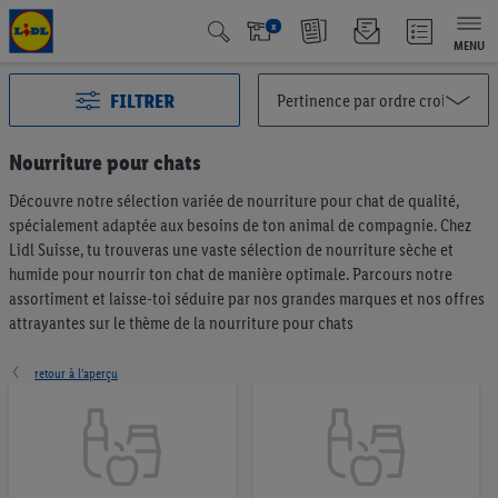
x
MENU
FILTRER
Nourriture pour chats
Découvre notre sélection variée de nourriture pour chat de qualité,
Toutes les catégories
3010
spécialement adaptée aux besoins de ton animal de compagnie. Chez
Action
136
Lidl Suisse, tu trouveras une vaste sélection de nourriture sèche et
Qualité Suisse
440
humide pour nourrir ton chat de manière optimale. Parcours notre
assortiment et laisse-toi séduire par nos grandes marques et nos offres
Fairtrade
40
attrayantes sur le thème de la nourriture pour chats
Les meilleurs dans leur catégorie
66
retour à l’aperçu
Végétalien et végétarien
6
Fruits et légumes
197
Pain & pâtisseries
200
Müesli & tartinables
56
Café & thé
73