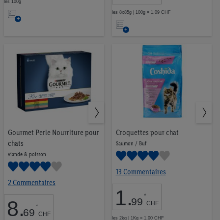
les 100g
Ajouter
les 8x85g | 100g = 1,09 CHF
Ajouter
à
à
la
la
liste
liste
d’envies
d’envies
Gourmet Perle Nourriture pour
Croquettes pour chat
chats
Saumon / Buf
viande & poisson
13 Commentaires
2 Commentaires
1
.
*
99
8
.
CHF
*
69
CHF
les 2kg | 1Kg = 1,00 CHF