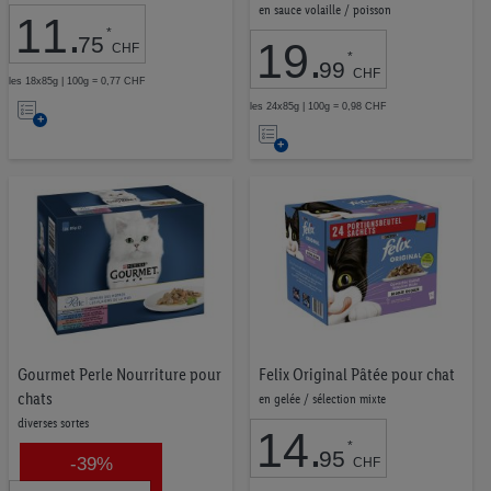
en sauce volaille / poisson
11
.
Divers
15
*
75
19
.
Tabac
23
CHF
*
99
Protéines végétales
9
CHF
les 18x85g | 100g = 0,77 CHF
Snacks équilibrés
33
Ajouter
les 24x85g | 100g = 0,98 CHF
Ajouter
à
à
la
la
liste
liste
0,00 CHF
19,99 CHF
d’envies
d’envies
OK
Gourmet Perle Nourriture pour
Felix Original Pâtée pour chat
chats
en gelée / sélection mixte
diverses sortes
14
.
*
95
-39%
CHF