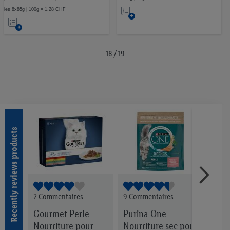
Ajouter
les 8x85g | 100g = 1,28 CHF
Ajouter
à
à
la
la
18 / 19
liste
liste
d’envies
d’envies
Recently reviews products
2 Commentaires
9 Commentaires
1 Co
chat
Gourmet Perle
Purina One
Croq
Nourriture pour
Nourriture sec pour
chat