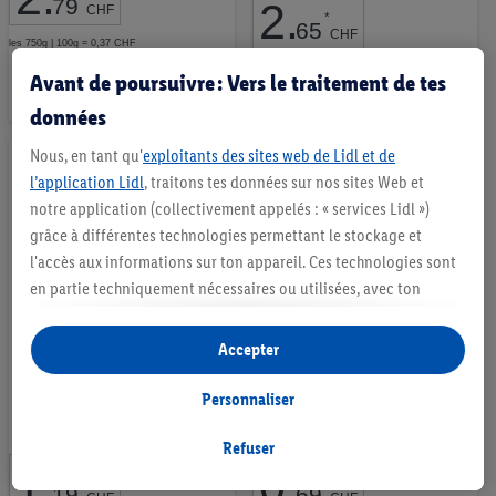
79
2
.
CHF
*
65
CHF
les 750g | 100g = 0,37 CHF
Ajouter
les 400g | 100g = 0,66 CHF
Avant de poursuivre : Vers le traitement de tes
Ajouter
à
données
à
la
Nous, en tant qu'
exploitants des sites web de Lidl et de
la
liste
l’application Lidl
, traitons tes données sur nos sites Web et
liste
d’envies
notre application (collectivement appelés : « services Lidl »)
d’envies
grâce à différentes technologies permettant le stockage et
l'accès aux informations sur ton appareil. Ces technologies sont
en partie techniquement nécessaires ou utilisées, avec ton
consentement, pour des réglages confortables, la création de
Aliment pour chat premium
Aliment pour chat en sauce
statistiques ou la publicité personnalisée à l'intérieur et à
Accepter
diverses sortes
diverses sortes
l'extérieur des services Lidl. Si tu es membre du programme Lidl
Plus, des données relatives à ton comportement d'achat en
Personnaliser
magasin seront également traitées à ces fins.
10 Commentaires
8 Commentaires
Sous « Personnaliser », tu peux autoriser certaines finalités
Refuser
1
.
0
.
d'utilisation et obtenir plus d'informations sur le traitement des
*
*
19
69