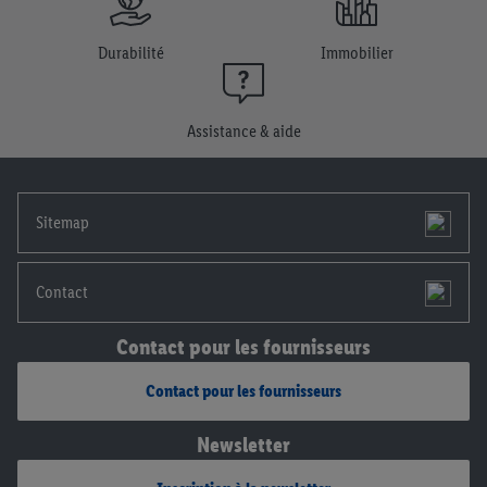
plus amples informations, notamment sur la durée de
conservation des données et sur ton droit de révoquer ton
Durabilité
Immobilier
consentement à tout moment avec effet pour l’avenir, dans
notre
déclaration de confidentialité
.
Pour consulter les
mentions légales, c’est ici.
Assistance & aide
Sitemap
Contact
Contact pour les fournisseurs
Contact pour les fournisseurs
Newsletter