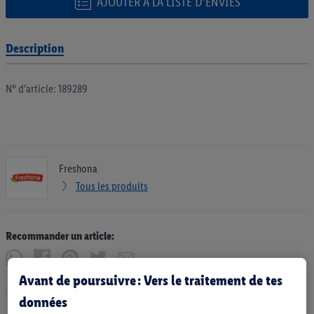
AJOUTER À LA LISTE D’ENVIES
Description
N° d’article: 189289
Freshona
Tous les produits
Recommander un article:
Avant de poursuivre : Vers le traitement de tes
Imprimer
données