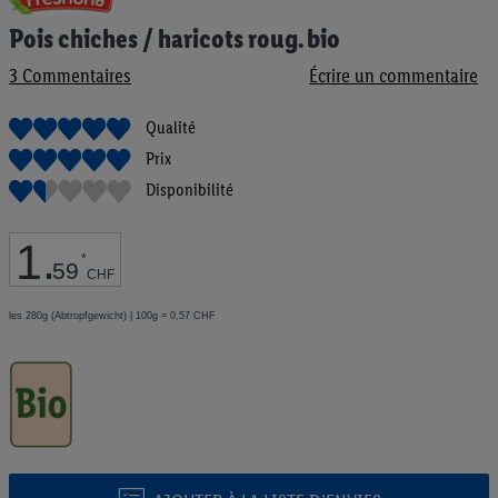
au
Pois chiches / haricots roug. bio
début
de
3
Commentaires
Écrire un commentaire
la
Galerie
d’images
Qualité
Prix
Disponibilité
1
.
*
59
CHF
les 280g (Abtropfgewicht) | 100g = 0,57 CHF