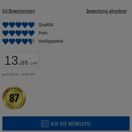
Bildgalerie
springen
64
Bewertungen
Bewertung abgeben
Qualität
Preis
Verfügbarkeit
13
.
*
99
CHF
pro 0,75l | 1L = 18.65 CHF
AUF DIE MERKLISTE