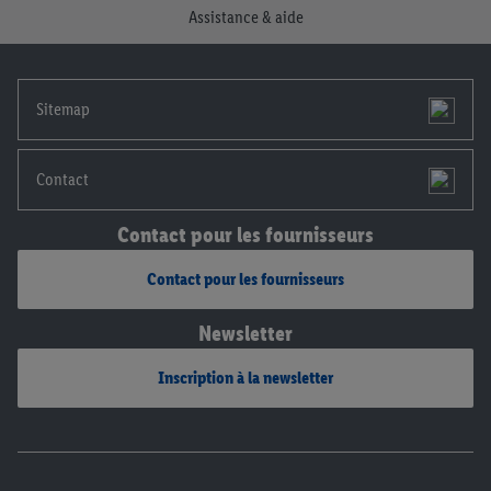
Assistance & aide
notre
déclaration de confidentialité
.
Pour consulter les
mentions légales, c’est ici.
Sitemap
Contact
Contact pour les fournisseurs
Contact pour les fournisseurs
Newsletter
Inscription à la newsletter