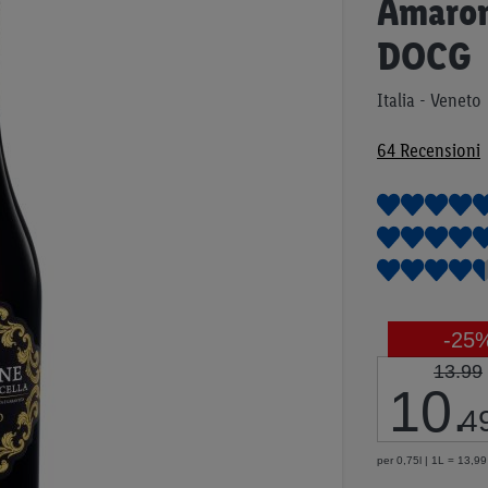
Amaron
all'inizio
della
DOCG
galleria
di
Italia - Veneto
immagini
64
Recensioni
-25
13.99
10
.
4
per 0,75l | 1L = 13,99 