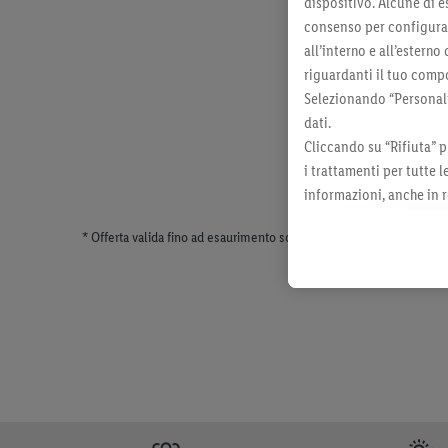
dispositivo. Alcune di e
consenso per configurare
all’interno e all’esterno
riguardanti il tuo compo
Selezionando “Personaliz
dati.
Cliccando su “Rifiuta” p
i trattamenti per tutte 
informazioni, anche in r
momento con effetto per
* Offerta valida fino ad esaurimento scorte. Tutti i prezzi senza dec