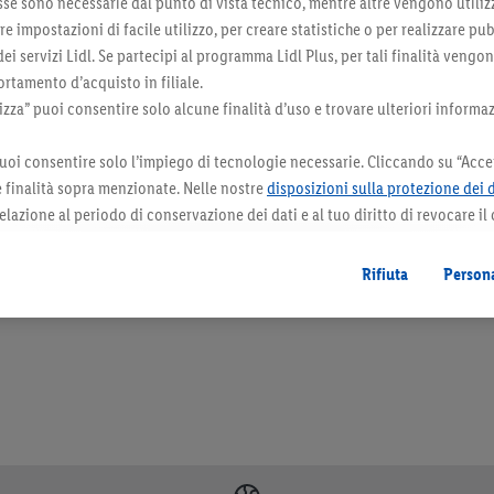
sse sono necessarie dal punto di vista tecnico, mentre altre vengono utiliz
 impostazioni di facile utilizzo, per creare statistiche o per realizzare pu
 dei servizi Lidl. Se partecipi al programma Lidl Plus, per tali finalità vengo
rtamento d’acquisto in filiale.
za” puoi consentire solo alcune finalità d’uso e trovare ulteriori informaz
uoi consentire solo l’impiego di tecnologie necessarie. Cliccando su “Accet
le finalità sopra menzionate. Nelle nostre
disposizioni sulla protezione dei 
elazione al periodo di conservazione dei dati e al tuo diritto di revocare il
 il futuro.
Le note legali sono disponibili qui.
orazioni. I prodotti qui reclamizzati, soprattutto quelli non-food, non fanno sempre 
Rifiuta
Persona