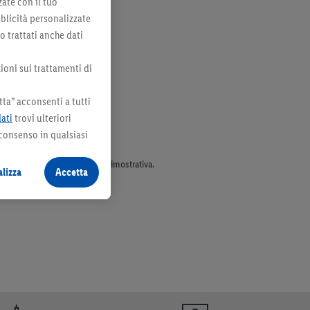
zate con il tuo
bblicità personalizzate
no trattati anche dati
ioni sui trattamenti di
ta” acconsenti a tutti
dati
trovi ulteriori
 consenso in qualsiasi
parte dell’assortimento. Ill. dimostrativa.
lizza
Accetta