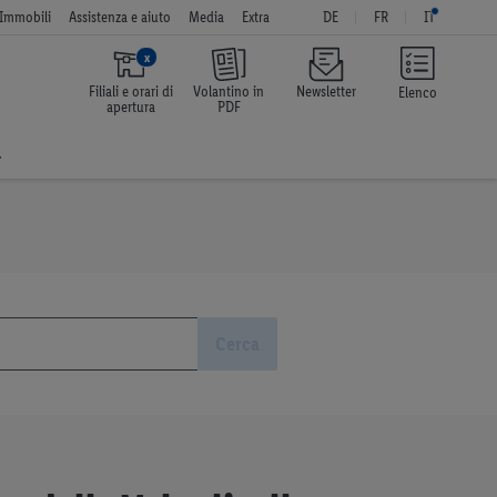
Immobili
Assistenza e aiuto
Media
Extra
DE
FR
IT
x
Filiali e orari di
Volantino in
Newsletter
Elenco
apertura
PDF
a
Cerca