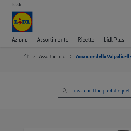
lidl.ch
Azione
Assortimento
Ricette
Lidl Plus
Assortimento
Amarone della Valpolicel
Vai