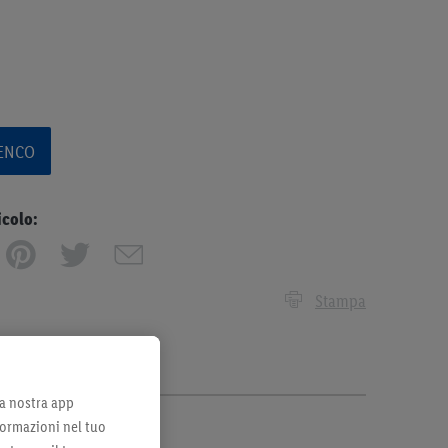
LENCO
icolo:
Stampa
lla nostra app
formazioni nel tuo