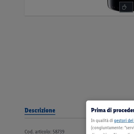
Prima di proceder
Descrizione
In qualità di
gestori dei 
(congiuntamente: “servi
Cod. articolo: 58739