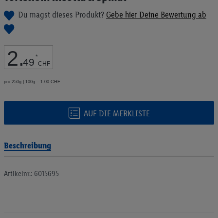
Bildgalerie
Du magst dieses Produkt?
Gebe hier Deine Bewertung ab
springen
2
.
*
49
CHF
pro 250g | 100g = 1.00 CHF
AUF DIE MERKLISTE
Beschreibung
Artikelnr.: 6015695