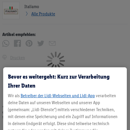
Italiamo
Alle Produkte
Artikel empfehlen:
Drucken
Bevor es weitergeht: Kurz zur Verarbeitung
Ihrer Daten
Wir als
Betreiber der Lidl-Webseiten und Lidl-App
verarbeiten
deine Daten auf unseren Webseiten und unserer App
* Angebote solange Vorrat. Abgabe nur in haushaltsüblichen Mengen. Verkauf
(gemeinsam: „Lidl-Dienste“) mittels verschiedener Techniken,
ohne Dekoration. Die hier beworbenen Produkte, vor allem NonFood-Produkte,
mit denen eine Speicherung und ein Zugriff auf Informationen
sind nicht alle dauerhaft im Sortiment. Abbildungen ähnlich.
in deinem Endgerät erfolgt. Diese sind teilweise technisch